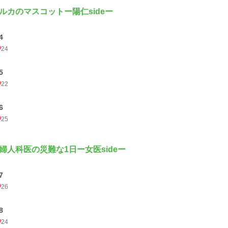
ルカのマスコットー陽仁sideー
4
24
5
22
6
25
婦人科医の災難な1日ー女医sideー
7
26
8
24