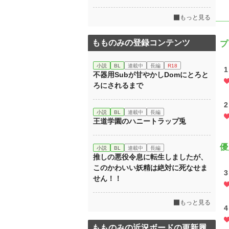
もっと見る
もものみの登録コンテンツ
プ
小説
BL
連載中
長編
R18
1
不器用Subが甘やかしDomにとろと
ろにされるまで
2
小説
BL
連載中
長編
王道学園のハニートラップ兎
優
小説
BL
連載中
長編
推しの悪役令息に転生しましたが、
このかわいい妖精は絶対に死なせま
3
せん！！
もっと見る
4
もものみの近況ボードの更新履