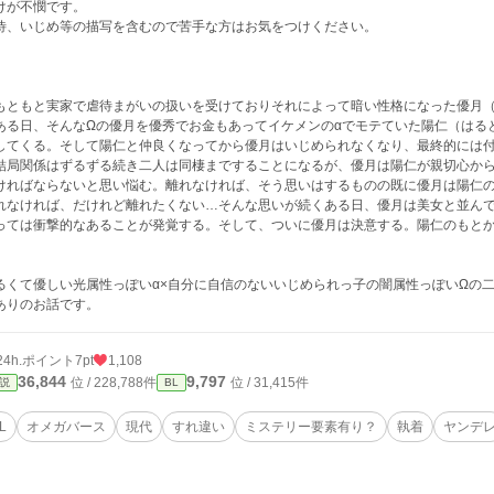
けが不憫です。
待、いじめ等の描写を含むので苦手な方はお気をつけください。
ともと実家で虐待まがいの扱いを受けておりそれによって暗い性格になった優月（
る日、そんなΩの優月を優秀でお金もあってイケメンのαでモテていた陽仁（はる
してくる。そして陽仁と仲良くなってから優月はいじめられなくなり、最終的には
局関係はずるずる続き二人は同棲まですることになるが、優月は陽仁が親切心から
ければならないと思い悩む。離れなければ、そう思いはするものの既に優月は陽仁
れなければ、だけれど離れたくない…そんな思いが続くある日、優月は美女と並ん
っては衝撃的なあることが発覚する。そして、ついに優月は決意する。陽仁のもと
るくて優しい光属性っぽいα×自分に自信のないいじめられっ子の闇属性っぽいΩの
ありのお話です。
24h.ポイント
7pt
1,108
36,844
9,797
位 / 228,788件
位 / 31,415件
説
BL
L
オメガバース
現代
すれ違い
ミステリー要素有り？
執着
ヤンデ