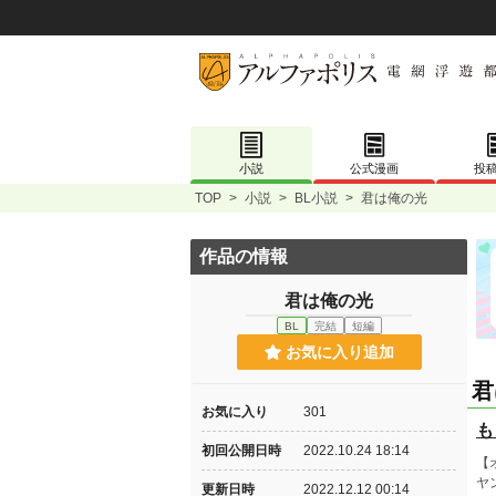
小説
公式漫画
投
TOP
>
小説
>
BL小説
>
君は俺の光
作品の情報
君は俺の光
BL
完結
短編
お気に入り追加
君
お気に入り
301
も
初回公開日時
2022.10.24 18:14
【
ヤ
更新日時
2022.12.12 00:14