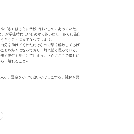
ゆづき）はさらに学校ではいじめにあっていた。
と）が学生時代にいじめから救い出し、さらに告白
付き合うことにまでなってしまう。
自分を助けてくれただけなので早く解放してあげ
のことを好きになっており、離れ難く思っている。
で歩く陽仁を見つけてしまう。さらにここで優月に
から、離れることを―――――
二人が、運命をかけて追いかけっこする、謎解き要
レ