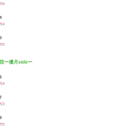
26
4
24
5
25
院ー優月sideー
6
24
7
23
8
25