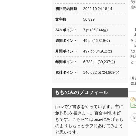
受
虐
初回完結日時
2022.10.24 18:14
文字数
50,899
も
24h.ポイント
7 pt (36,844位)
あ
を
週間ポイント
49 pt (46,319位)
結
な
月間ポイント
497 pt (34,912位)
離
年間ポイント
6,783 pt (39,237位)
と
累計ポイント
140,622 pt (24,868位)
明
素
もものみのプロフィール
小
pixivで字書きをやっています。主に
創作BLを書きます。百合やNLも好
B
きです。こちらではpixivにあげるも
のよりももっとラフにあげてみよう
と思います。