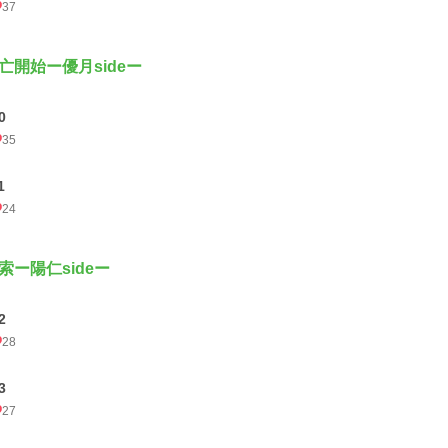
37
亡開始ー優月sideー
0
35
1
24
索ー陽仁sideー
2
28
3
27