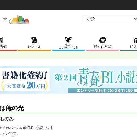
Web
稿漫画
レンタル
絵本ひろば
ビジ
コンテンツ大賞
は俺の光
ものみ
オメガバースの創作BL小説です】
ンデレです。