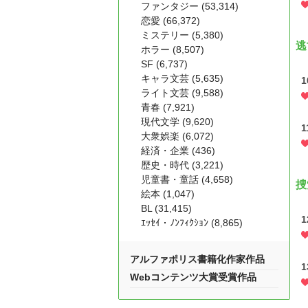
ファンタジー (53,314)
恋愛 (66,372)
ミステリー (5,380)
逃
ホラー (8,507)
SF (6,737)
キャラ文芸 (5,635)
1
ライト文芸 (9,588)
青春 (7,921)
現代文学 (9,620)
1
大衆娯楽 (6,072)
経済・企業 (436)
歴史・時代 (3,221)
児童書・童話 (4,658)
捜
絵本 (1,047)
BL (31,415)
1
ｴｯｾｲ・ﾉﾝﾌｨｸｼｮﾝ (8,865)
アルファポリス書籍化作家作品
1
Webコンテンツ大賞受賞作品