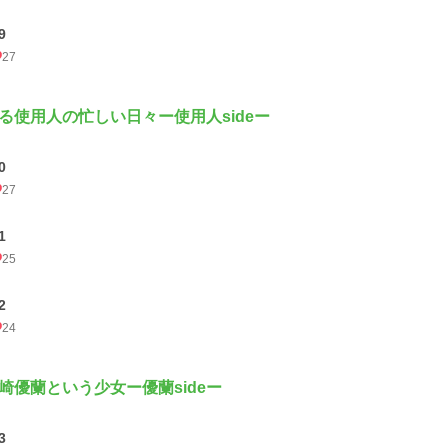
9
27
る使用人の忙しい日々ー使用人sideー
0
27
1
25
2
24
崎優蘭という少女ー優蘭sideー
3