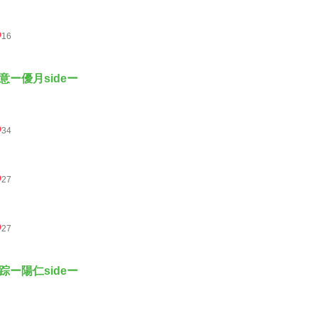
16
意ー優月sideー
34
27
27
踪ー陽仁sideー