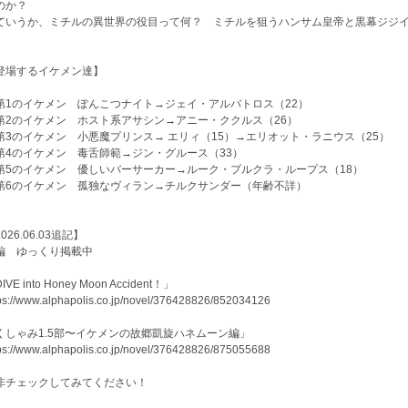
のか？
いうか、ミチルの異世界の役目って何？ ミチルを狙うハンサム皇帝と黒幕ジジイ
登場するイケメン達】
第1のイケメン ぽんこつナイト→ジェイ・アルバトロス（22）
第2のイケメン ホスト系アサシン→アニー・ククルス（26）
第3のイケメン 小悪魔プリンス→ エリィ（15）→エリオット・ラニウス（25）
第4のイケメン 毒舌師範→ジン・グルース（33）
第5のイケメン 優しいバーサーカー→ルーク・プルクラ・ループス（18）
第6のイケメン 孤独なヴィラン→チルクサンダー（年齢不詳）
026.06.03追記】
編 ゆっくり掲載中
IVE into Honey Moon Accident！」
ps://www.alphapolis.co.jp/novel/376428826/852034126
くしゃみ1.5部〜イケメンの故郷凱旋ハネムーン編」
ps://www.alphapolis.co.jp/novel/376428826/875055688
非チェックしてみてください！