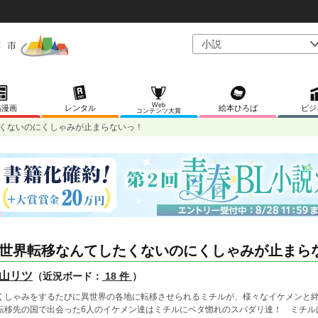
Web
稿漫画
レンタル
絵本ひろば
ビジ
コンテンツ大賞
くないのにくしゃみが止まらないっ！
世界転移なんてしたくないのにくしゃみが止まら
山リツ
（近況ボード：
18 件
）
しゃみをするたびに異世界の各地に転移させられるミチルが、様々なイケメンと絆
移先の国で出会った6人のイケメン達はミチルにベタ惚れのスパダリ達！ ミチル