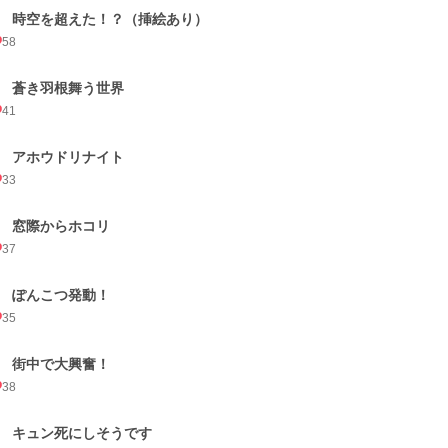
1 時空を超えた！？（挿絵あり）
58
2 蒼き羽根舞う世界
41
3 アホウドリナイト
33
4 窓際からホコリ
37
5 ぽんこつ発動！
35
6 街中で大興奮！
38
7 キュン死にしそうです