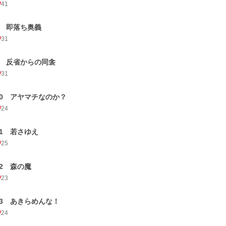
41
8 即落ち奥義
31
9 反省からの同衾
31
10 アヤマチなのか？
24
11 若さゆえ
25
12 森の魔
23
13 あきらめんな！
24