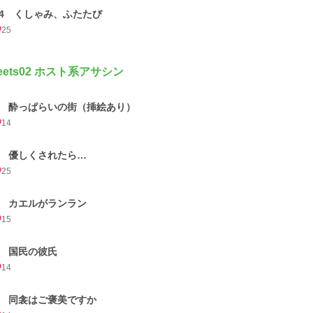
14 くしゃみ、ふたたび
25
eets02 ホスト系アサシン
1 酔っぱらいの街（挿絵あり）
14
2 優しくされたら…
25
3 カエルがランラン
15
4 国民の彼氏
14
5 同衾はご褒美ですか