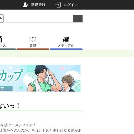
新規登録
ログイン
ネス
書籍
メディア化
ないっ！
を紡ぐコメディです！
は誰かを選ぶのか、それとも皆と幸せになる道があ