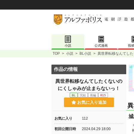
小説
公式漫画
投
TOP
>
小説
>
BL小説
>
異世界転移なんてした
作品の情報
異世界転移なんてしたくないの
にくしゃみが止まらないっ！
BL
完結
長編
R15
お気に入り追加
異
城
お気に入り
112
く
初回公開日時
2024.04.29 18:00
転