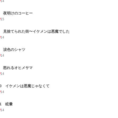
14
6 夜明けのコーヒー
15
7 見捨てられた街〜イケメンは悪魔でした
14
8 涙色のシャツ
14
9 怒れるオヒメサマ
14
10 イケメンは悪魔じゃなくて
14
11 眩暈
14