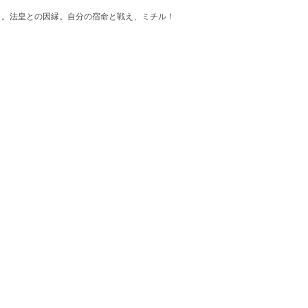
。法皇との因縁。自分の宿命と戦え、ミチル！