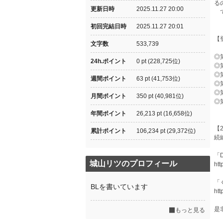
る
更新日時
2025.11.27 20:00
て
初回完結日時
2025.11.27 20:01
【
文字数
533,739
◎
24h.ポイント
0 pt (228,725位)
◎
◎
週間ポイント
63 pt (41,753位)
◎
◎
月間ポイント
350 pt (40,981位)
◎
年間ポイント
26,213 pt (16,658位)
【2
累計ポイント
106,234 pt (29,372位)
続
「D
城山リツのプロフィール
htt
「
BLを書いています
htt
是
もっと見る