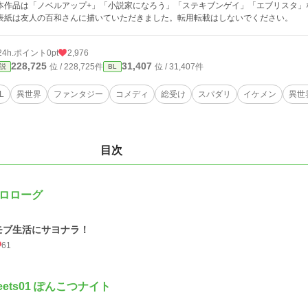
本作品は「ノベルアップ+」「小説家になろう」「ステキブンゲイ」「エブリスタ」
表紙は友人の百和さんに描いていただきました。転用転載はしないでください。
24h.ポイント
0pt
2,976
228,725
31,407
位 / 228,725件
位 / 31,407件
説
BL
L
異世界
ファンタジー
コメディ
総受け
スパダリ
イケメン
異世
目次
ロローグ
モブ生活にサヨナラ！
61
eets01 ぽんこつナイト