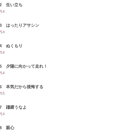
12 生い立ち
14
13 はったりアサシン
14
14 ぬくもり
14
15 夕陽に向かって走れ！
14
16 本気だから後悔する
15
17 躊躇うなよ
14
18 親心