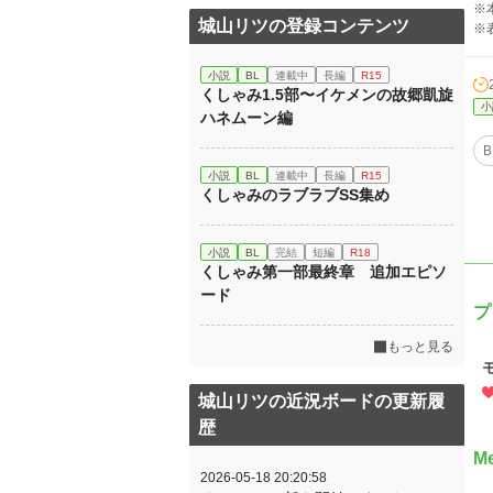
※
城山リツの登録コンテンツ
※
小説
BL
連載中
長編
R15
くしゃみ1.5部〜イケメンの故郷凱旋
小
ハネムーン編
B
小説
BL
連載中
長編
R15
くしゃみのラブラブSS集め
小説
BL
完結
短編
R18
くしゃみ第一部最終章 追加エピソ
ード
プ
もっと見る
城山リツの近況ボードの更新履
歴
M
2026-05-18 20:20:58