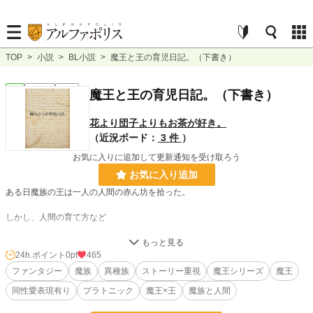
TOP
>
小説
>
BL小説
>
魔王と王の育児日記。（下書き）
BL
連載中
長編
魔王と王の育児日記。（下書き）
花より団子よりもお茶が好き。
（近況ボード：
3 件
）
お気に入りに追加して更新通知を受け取ろう
お気に入り追加
ある日魔族の王は一人の人間の赤ん坊を拾った。
しかし、人間の育て方など
｢ダメだ。わからん｣
24h.ポイント
0pt
465
そこで連れて来られたのは冴えない人間の青年だ
ファンタジー
魔族
異種族
ストーリー重視
魔王シリーズ
魔王
同性愛表現有り
プラトニック
魔王×王
魔族と人間
「なんで俺？」