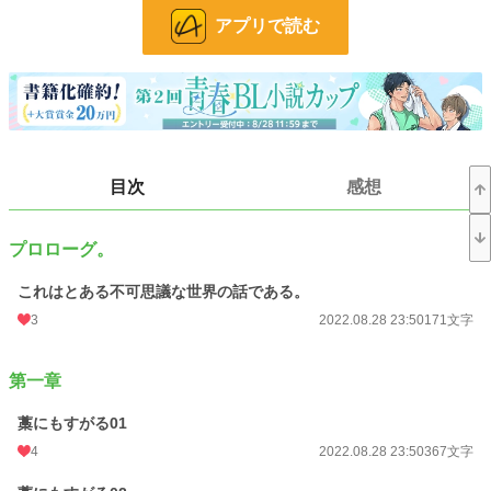
これは魔族と人間の不可思議な物語である。
アプリで読む
――この世界の国々には必ず『魔族の住む領土と人間の住む領土』があり『魔
族の王と人間の王』が存在した。
数ある国としての条件の中でも、必ずこれを満たしていなければ国としては認め
られない。
その中でも東西南北の四方点(四方位)に位置する四カ国がもっとも強い力を保
持する。
目次
感想
そしてその一つ、東の国を統べるは我らが『魔王さまと王様』なのです。
※BL度低め
プロローグ。
小説
228,762 位 / 228,762 件
これはとある不可思議な世界の話である。
BL
31,415 位 / 31,415 件
3
2022.08.28 23:50
171文字
お気に入り
65
第一章
24h.ポイント
0 pt
藁にもすがる01
文字数
319,817
4
2022.08.28 23:50
367文字
更新日時
2026.06.10 22:54