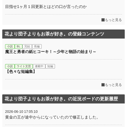
目指せ1ヶ月１回更新とはどの口が言ったのか
もっと見る
花より団子よりもお茶が好き。の登録コンテンツ
小説
BL
完結
長編
魔王と勇者の紙ヒコーキ！～少年と物語の始まり～
小説
ライト文芸
連載中
短編
【色々な短編集】
もっと見る
花より団子よりもお茶が好き。の近況ボードの更新履歴
2026-06-10 17:05:10
黄金の王が途中からになっていたので修正しました。