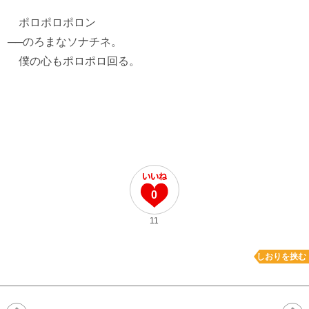
ポロポロポロン
──のろまなソナチネ。
僕の心もポロポロ回る。
0
11
しおりを挟む