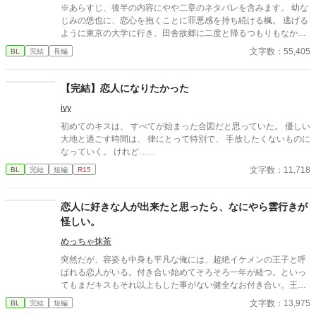
鳴する、極上の救済と溺愛の学園ファンタジー。 ※センチネルバ
※あらすじ、後半の内容にやや二章のネタバレを含みます。 幼な
ースをベースにした独自設定（特異覚醒者×導き手）です。
じみの悠也に、恋心を抱くことに罪悪感を持ち続ける楓。 逃げる
ように東京の大学に行き、田舎故郷に二度と帰るつもりもなかっ
たが、大学三年の夏休みに母親からの電話をきっかけに帰省する
文字数：55,405
BL
完結
長編
ことになる。 見慣れた駅のホームには、悠也が待っていた。あの
頃と変わらない無邪気な笑顔のままー。 何年もずっと連絡をとら
ずにいた自分を笑って許す悠也に、楓は戸惑いながらも、そばに
【完結】恋人になりたかった
いたい、という気持ちを抑えられず一緒に過ごすようになる。も
ivy
う少し今だけ、この夏が終わったら今度こそ悠也のもとを去るの
だと言い聞かせながら。 しかしある夜、悠也が、「ずっと親友
初めてのキスは、 すべてが始まった合図だと思っていた。 優しい
だ」と自分に無邪気に伝えてくることに耐えきれなくなった楓
大地と過ごす時間は、 律にとって特別で、 手放したくないものに
は…。 お互いを大切に思いながらも、「すき」の色が違うことと
なっていく。 けれど……
うまく向き合えない、不器用な少年二人の物語。 主人公楓目線
文字数：11,718
BL
完結
短編
R15
の、片思いBL。 プラトニックラブ。 いいね、感想大変励みにな
っています！読んでくださって本当にありがとうございます。 20
24.11.27 無事本編完結しました。感謝。 最終章投稿後、第四章
恋人に好きな人が出来たと思ったら、なにやら雲行きが
3.5話を追記しています。 (この回は箸休めのようなものなので、
怪しい。
読まなくても次の章に差し支えはないです。) 番外編は、2人の高
校時代のお話。
めっちゃ抹茶
突然だが、容姿も中身も平凡な俺には、超絶イケメンの王子と呼
ばれる恋人がいる。付き合い始めてそろそろ一年が経つ。といっ
てもまだキスもそれ以上もした事がない健全なお付き合い。王子
は優しいけど意地悪で、いつも俺の心臓を高鳴らせてくる——だ
文字数：13,975
BL
完結
短編
けどそれだけだ。この前、喧嘩をした。それきり彼と話していな