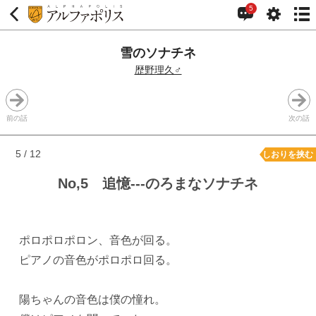
5
雪のソナチネ
歴野理久♂
前の話
次の話
5 / 12
しおりを挟む
No,5 追憶---のろまなソナチネ
ポロポロポロン、音色が回る。
ピアノの音色がポロポロ回る。
陽ちゃんの音色は僕の憧れ。