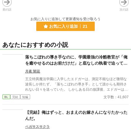
前の話
次の話
お気に入りに追加して更新通知を受け取ろう
お気に入り追加
21
あなたにおすすめの小説
落ちこぼれの導き手なのに、学園最強の冷酷教官が「俺
を癒やせるのはお前だけだ」と底なしの執着で迫ってき
ます
月夜 闇花
王立特異魔法学園に入学したエドガーは、測定不能なほど微弱な
波長しか持たず、「落ちこぼれの導き手」として誰からも期待さ
れない日々を送っていた。 しかしある日の放課後、エドガーは学
園で最も恐れられる最強の戦闘魔術教官、レオン・ヴァレンタイ
文字数：41,607
BL
完結
短編
ンの秘密を知ってしまう。 強大すぎる魔力ゆえに、五感が暴走す
る「過負荷」の激痛に一人で耐え続けていたレオン。エドガーの
底知れぬ静かな波長は、世界で唯一、彼の苦痛を完全に溶かすこ
【完結】俺はずっと、おまえのお嫁さんになりたかった
とができるものだった。 「お前は、俺の専属の導き手になるん
んだ。
だ」 痛みを癒やしたことで、冷酷なはずの最強教官から底なしの
執着と溺愛を向けられるようになり――！？ 孤独な二人の魂が共
ペガサスサクラ