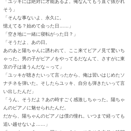
「ユッキには絶対に才能あるよ。俺なんてもう直ぐ抜かれ
そう」
「そんな事ないよ、永久に。
憶えてる？始めて会った日……」
「空き地に一緒に寝転がった日？」
「そうだよ、あの日。
あのあと陽ちゃんに誘われて、ここ来てピアノ見て驚いち
ゃった。男の子がピアノをやってるだなんて、さすがに東
京の子は違うんだな～って」
「ユッキが聴きたいって言ったから、俺は習いはじめたソ
ナチネを弾いた。そしたらユッキ、自分も弾きたいって言
い出したんだ」
「うん、そうだよ？あの時すごく感激しちゃった。陽ちゃ
んのピアノに魅せられたんだ。
だから、陽ちゃんのピアノは僕の憧れ。いつまで経っても
追い越せないよ……」