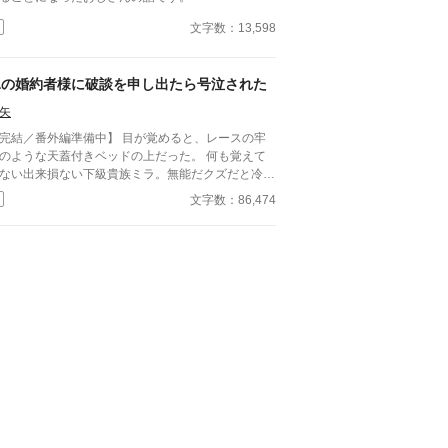
文字数：13,598
氷の婚約者様に破談を申し出たら号泣された
矢
完結／番外編準備中】 目が覚めると、レースの牢
のような天蓋付きベッドの上だった。 何も覚えて
ない出来損ない下級貴族ミラ。無能だクズだと冷酷
罵詈雑言を浴びせてくる氷の騎士セティアス。 記
文字数：86,474
喪失から始まる、２人のファンタジー貴族ラブコメ
--- ※注） かっこいい攻はいません。 タ
トル通りそのうち号泣しますのでご注意！ 貴族描
は緩い目で雰囲気だけお読みいただけると幸いで
。 ハッピーエンドです。 激重感情をこじらせた攻
受な関係がお好きな同志の方、どうぞよろしくお願
 全16話 完結済み 他サイトにも同作品を投
しています。 様子を見ながらそのうち統合するか
しれません。 初めての一次創作でまだよく分かっ
おらず、何かおかしなことをしでかしていたら申し
！ ---------- 追記：読んでくださった皆さ
、本当にどうもありがとうございました！！ 完結
ましたが回収しきれていないエピソードが私の中で
くつかあるので笑、後日番外編をアップしたいなと