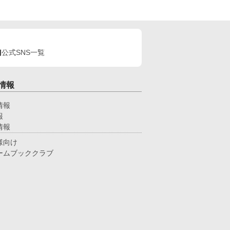
在準備中です。 詳しい更新日まだ未定ですが、も
よろしかったらゼヒまた覗いてやってくださいね
！
公式SNS一覧
情報
情報
報
情報
様向け
ームブッククラブ