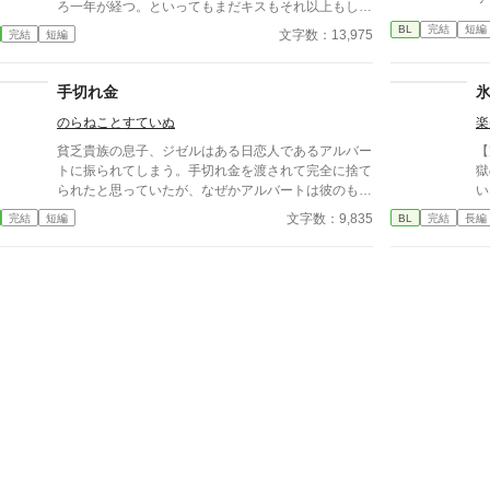
ろ一年が経つ。といってもまだキスもそれ以上もした
事がない健全なお付き合い。王子は優しいけど意地悪
BL
完結
短編
文字数：13,975
完結
短編
で、いつも俺の心臓を高鳴らせてくる——だけどそれ
だけだ。この前、喧嘩をした。それきり彼と話してい
ない。付き合っているのか定かじゃない関係。挙句
手切れ金
に、今遠目から見つけた王子の側には可憐な女の子。
のらねことすていぬ
楽
彼女が彼に寄り掛かって二人がキスをしている。 そ
の瞬間、目の前が真っ黒になった。もう無理だ。俺が
貧乏貴族の息子、ジゼルはある日恋人であるアルバー
【
スイッチが切れたようにその場に立ち尽くした、その
トに振られてしまう。手切れ金を渡されて完全に捨て
獄
時だった。前にいる彼から聞いたこともない怒声が俺
られたと思っていたが、なぜかアルバートは彼のもと
い
の耳に届いたのは。 ⚪︎佐藤玲央……微笑みの王子と呼
を再び訪れてきて……。 貴族×貧乏貴族
な
文字数：9,835
完結
短編
BL
完結
長編
ばれ、常に笑顔を絶やさない。物腰柔らかな姿勢に男
憶
女問わずモテる ⚪︎中田真……両親の転勤で引っ越して
ディ。 -------
きた転校生。平凡な容姿で口が悪いがクラスに馴染め
イ
ず誰とも話さないので王子しか知らないし、これから
写
も多分バレない ※全四話、予約投稿済み。 本編に攻
す
めの名前が出てこないの書き終わってから気が付い
→
た。3/16タイトル少し変更しました。 ※後日談を3/2
いします！
5に投稿予定←しました。Rを書くかはまだ悩み中
稿
も
て
訳ないです
ま
し
い