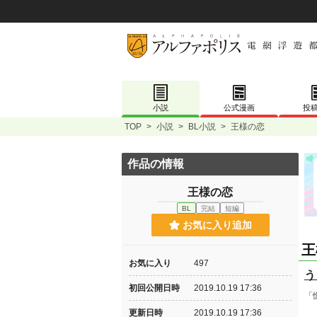
小説
公式漫画
投
TOP
>
小説
>
BL小説
>
王様の恋
作品の情報
王様の恋
BL
完結
短編
お気に入り追加
王
お気に入り
497
う
初回公開日時
2019.10.19 17:36
「
更新日時
2019.10.19 17:36