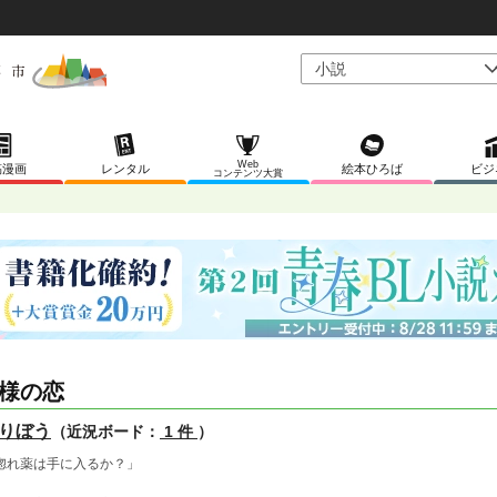
Web
稿漫画
レンタル
絵本ひろば
ビジ
コンテンツ大賞
様の恋
りぼう
（近況ボード：
1 件
）
惚れ薬は手に入るか？」