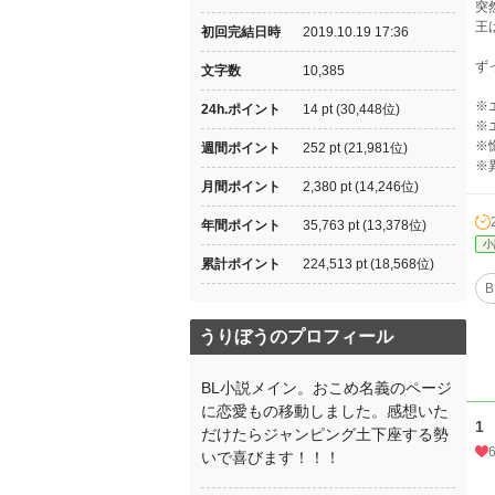
突
王
初回完結日時
2019.10.19 17:36
ず
文字数
10,385
※
24h.ポイント
14 pt (30,448位)
※
※
週間ポイント
252 pt (21,981位)
※
月間ポイント
2,380 pt (14,246位)
年間ポイント
35,763 pt (13,378位)
小
累計ポイント
224,513 pt (18,568位)
B
うりぼうのプロフィール
BL小説メイン。おこめ名義のページ
に恋愛もの移動しました。感想いた
1
だけたらジャンピング土下座する勢
いで喜びます！！！