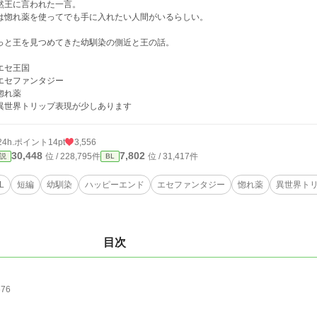
然王に言われた一言。
は惚れ薬を使ってでも手に入れたい人間がいるらしい。
っと王を見つめてきた幼馴染の側近と王の話。
エセ王国
エセファンタジー
惚れ薬
異世界トリップ表現が少しあります
24h.ポイント
14pt
3,556
30,448
7,802
位 / 228,795件
位 / 31,417件
説
BL
L
短編
幼馴染
ハッピーエンド
エセファンタジー
惚れ薬
異世界ト
目次
676