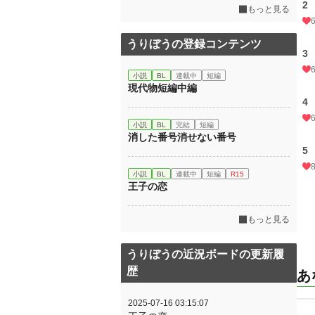
2
もっと見る
うりぼうの登録コンテンツ
3
小説
BL
連載中
短編
現代物短編中編
4
小説
BL
完結
短編
消した番号消せない番号
5
小説
BL
連載中
短編
R15
王子の恋
もっと見る
うりぼうの近況ボードの更新履
歴
あ
2025-07-16 03:15:07