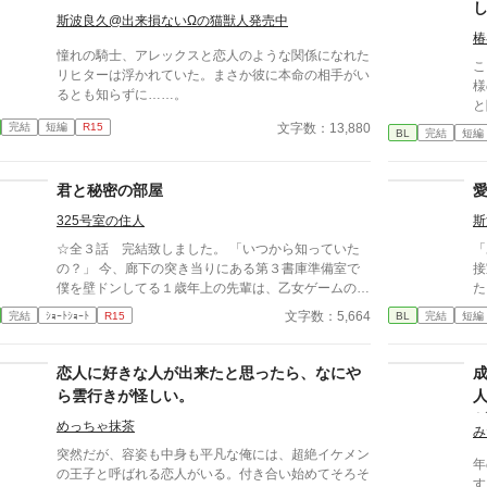
斯波良久@出来損ないΩの猫獣人発売中
椿
憧れの騎士、アレックスと恋人のような関係になれた
こ
リヒターは浮かれていた。まさか彼に本命の相手がい
様
るとも知らずに……。
と
興
文字数：13,880
完結
短編
R15
BL
完結
短編
う
君と秘密の部屋
325号室の住人
斯
☆全３話 完結致しました。 「いつから知っていた
「
の？」 今、廊下の突き当りにある第３書庫準備室で
接
僕を壁ドンしてる１歳年上の先輩は、乙女ゲームの攻
た
略対象者の１人だ。 対して僕はただのモブ。 この世
み
文字数：5,664
完結
ｼｮｰﾄｼｮｰﾄ
R15
BL
完結
短編
界があのゲームの舞台であると知ってしまった僕は、
前
この第３書庫準備室の片隅でこっそりと２次創作のＢ
政
Ｌを書いていた。 それが、この目の前の人に、主人
る
恋人に好きな人が出来たと思ったら、なにや
公のモデルが彼であるとバレてしまったのだ。 筆頭
オ
ら雲行きが怪しい。
攻略対象者第２王子✕モブヲタ腐男子
めっちゃ抹茶
み
突然だが、容姿も中身も平凡な俺には、超絶イケメン
年
の王子と呼ばれる恋人がいる。付き合い始めてそろそ
す