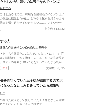
したらしいが、寒いのは苦手なのでトンズラ
します
谷あずる
こはとある北の国。綺麗な金髪碧眼のイケメン王子
の側近に転生した俺は、どうやら彼を失脚させよう
陰謀を張り巡らせていたらしい……。いやいや一切
味がないし！寒いところ嫌いだし！よし、やめよ
文字数：13,832
！ こうして俺は逃亡することに決めた。
愛する人
波良久@出来損ないΩの猫獣人発売中
ああ、もう限界だ......なんでこんなことに！！」 応
室の隙間から、頭を抱える夫、ルドルフの姿が見え
。リオンの帰りが遅いことを知っていたから気が緩
、屋敷で愚痴を溢してしまったのだろう。 三年
文字数：6,895
R15
、ルドルフの家からの申し出により、リオンは彼と
略的な婚姻関係を結んだ。けれどルドルフには愛す
男性がいたのだ。 『限界』という言葉に悩んだリ
成長を見守っていた王子様が結婚するので大
ンはやがてひとつの決断をする。
人になったなとしみじみしていたら結婚相手
が自分だった
たこ
の離れた友人として接していた王子様となぜか結婚
ることになったおじさんの話です。