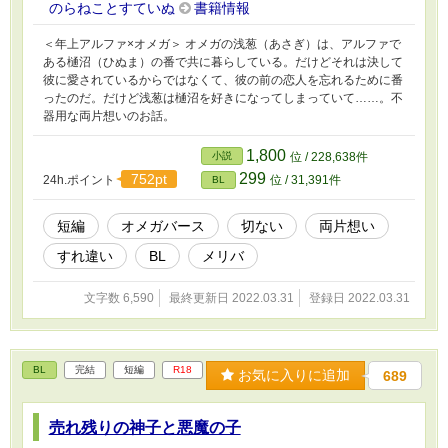
のらねことすていぬ
書籍情報
＜年上アルファ×オメガ＞ オメガの浅葱（あさぎ）は、アルファで
ある樋沼（ひぬま）の番で共に暮らしている。だけどそれは決して
彼に愛されているからではなくて、彼の前の恋人を忘れるために番
ったのだ。だけど浅葱は樋沼を好きになってしまっていて……。不
器用な両片想いのお話。
1,800
小説
位 / 228,638件
299
752pt
24h.ポイント
位 / 31,391件
BL
短編
オメガバース
切ない
両片想い
すれ違い
BL
メリバ
文字数 6,590
最終更新日 2022.03.31
登録日 2022.03.31
BL
完結
短編
R18
お気に入りに追加
689
売れ残りの神子と悪魔の子