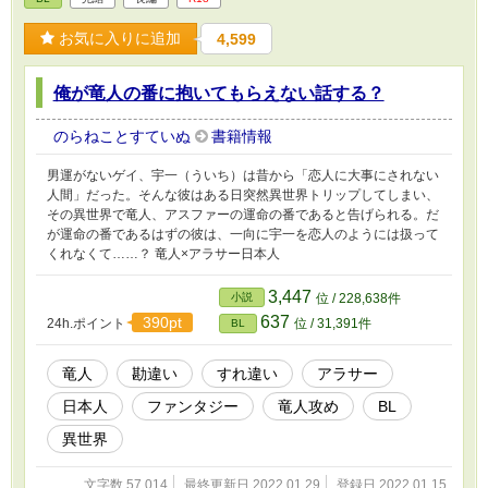
お気に入りに追加
4,599
俺が竜人の番に抱いてもらえない話する？
のらねことすていぬ
書籍情報
男運がないゲイ、宇一（ういち）は昔から「恋人に大事にされない
人間」だった。そんな彼はある日突然異世界トリップしてしまい、
その異世界で竜人、アスファーの運命の番であると告げられる。だ
が運命の番であるはずの彼は、一向に宇一を恋人のようには扱って
くれなくて……？ 竜人×アラサー日本人
3,447
小説
位 / 228,638件
637
390pt
24h.ポイント
位 / 31,391件
BL
竜人
勘違い
すれ違い
アラサー
日本人
ファンタジー
竜人攻め
BL
異世界
文字数 57,014
最終更新日 2022.01.29
登録日 2022.01.15