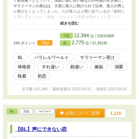
く筋骨隆々としていて、浅黒い肌に赤い瞳なのが特徴の生き物だ。
サラリーマンの差山は、大昔に亜人に助けられて以来、亜人の男し
か愛せなくなってしまった。だが亜人は人間に似ているが『絶対に
人間と恋をしない』種族。 だからもう恋愛は諦めようと思ってい
た。そんな諦めきった恋だったのに、同僚の亜人であるゼンは差山
にやたらと構ってきて……。 巨大な体と強い力を持つ亜人×サラリ
ーマンのすれ違いラブ
12,344
小説
位 / 228,638件
2,775
78pt
24h.ポイント
位 / 31,391件
BL
BL
パラレルワールド
サラリーマン受け
体格差
すれ違い
勘違い
嫉妬
溺愛
執着
初恋
文字数 101,365
最終更新日 2022.05.01
登録日 2022.04.01
BL
完結
ｼｮｰﾄｼｮｰﾄ
お気に入りに追加
1,115
【BL】声にできない恋