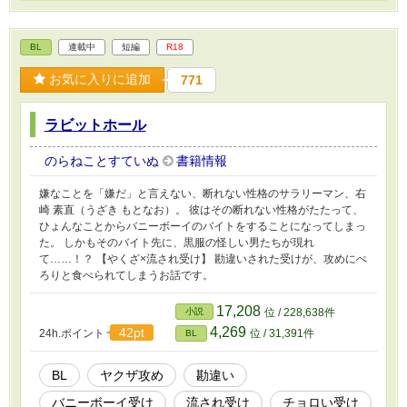
BL
連載中
短編
R18
お気に入りに追加
771
ラビットホール
のらねことすていぬ
書籍情報
嫌なことを「嫌だ」と言えない、断れない性格のサラリーマン、右
崎 素直（うざき もとなお）。 彼はその断れない性格がたたって、
ひょんなことからバニーボーイのバイトをすることになってしまっ
た。 しかもそのバイト先に、黒服の怪しい男たちが現れ
て……！？ 【やくざ×流され受け】 勘違いされた受けが、攻めにぺ
ろりと食べられてしまうお話です。
17,208
小説
位 / 228,638件
4,269
42pt
24h.ポイント
位 / 31,391件
BL
BL
ヤクザ攻め
勘違い
バニーボーイ受け
流され受け
チョロい受け