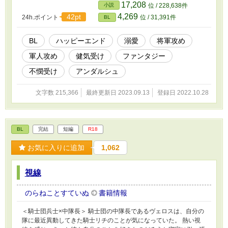
ス・ハイツィルトを催眠術で虜にしてこい」と
17,208
小説
位 / 228,638件
のことだった。 そんなことは無理だと混乱する
4,269
42pt
24h.ポイント
位 / 31,391件
BL
メリル。だが事態は思わぬ方向へ進んで……？
頑張り屋の受けが、冷たそうに見える攻めに溺
愛されるお話。 ※グロいシーンはありません
BL
ハッピーエンド
溺愛
将軍攻め
◇◇◇ 毎日更新。 第10回BL小説大賞、ファン
軍人攻め
健気受け
ファンタジー
タジーBL賞を頂きました！皆様のおかげです！
ありがとうございます！ ◇◇◇
不憫受け
アンダルシュ
文字数 215,366
最終更新日 2023.09.13
登録日 2022.10.28
BL
完結
短編
R18
お気に入りに追加
1,062
視線
のらねことすていぬ
書籍情報
＜騎士団兵士×中隊長＞ 騎士団の中隊長であるヴェロスは、自分の
隊に最近異動してきた騎士リチのことが気になっていた。 熱い視