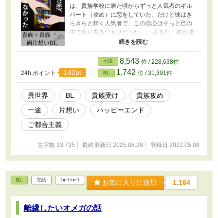
は、貴族学校に居た頃からずっと人気者のギル
バート（攻め）に恋をしていた。だけど彼はき
らきらと輝く人気者で、この恋心はそっと己の
中で葬り去るつもりだった。 ある日、彼が成
り上がりの令嬢に恋をしていると聞く。苦しい
気持ちを抑えつつ、二人の恋を応援しようとす
るルースだが……。 ※ご都合主義、ハッピーエ
8,543
小説
位 / 228,638件
ンド
1,742
142pt
24h.ポイント
位 / 31,391件
BL
異世界
BL
貴族受け
貴族攻め
一途
片想い
ハッピーエンド
ご都合主義
文字数 33,735
最終更新日 2025.08.28
登録日 2022.05.08
BL
完結
ｼｮｰﾄｼｮｰﾄ
お気に入りに追加
1,164
離縁したいオメガの話