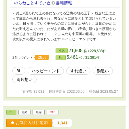
のらねことすていぬ
書籍情報
＜兵士×囚われて王の妾になってる辺境の地の王子＞ 残虐な王によ
って故郷から連れ去られ、男ながらに愛妾として虐げられているカ
レル。日々増していく王からの暴力に怯えながらも、故郷のために
ただ耐え忍んでいた。だがある嵐の夜に、精悍な顔つきの護衛から
逃げるように誘われて……？ ふんわり中華風の世界。 ※受けが、
攻め以外の愛人にされています ※ハッピーエンドです
21,808
小説
位 / 228,638件
5,461
28pt
24h.ポイント
位 / 31,391件
BL
BL
ハッピーエンド
すれ違い
勘違い
両片想い
文字数 39,031
最終更新日 2023.06.05
登録日 2023.05.27
BL
完結
短編
R18
お気に入りに追加
1,341