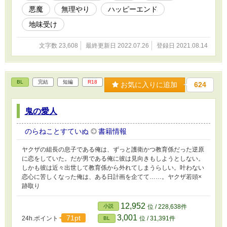
悪魔
無理やり
ハッピーエンド
地味受け
文字数 23,608
最終更新日 2022.07.26
登録日 2021.08.14
BL
完結
短編
R18
お気に入りに追加
624
鬼の愛人
のらねことすていぬ
書籍情報
ヤクザの組長の息子である俺は、ずっと護衛かつ教育係だった逆原
に恋をしていた。だが男である俺に彼は見向きもしようとしない。
しかも彼は近々出世して教育係から外れてしまうらしい。叶わない
恋心に苦しくなった俺は、ある日計画を企てて……。ヤクザ若頭×
跡取り
12,952
小説
位 / 228,638件
3,001
71pt
24h.ポイント
位 / 31,391件
BL