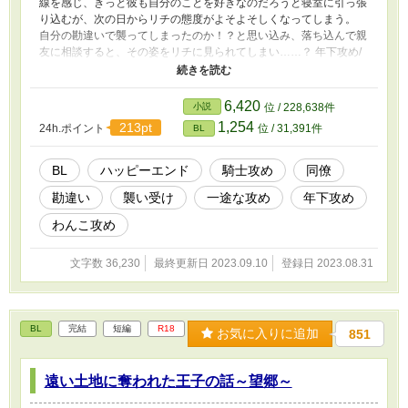
線を感じ、きっと彼も自分のことを好きなのだろうと寝室に引っ張
り込むが、次の日からリチの態度がよそよそしくなってしまう。
自分の勘違いで襲ってしまったのか！？と思い込み、落ち込んで親
友に相談すると、その姿をリチに見られてしまい……？ 年下攻め/
騎士団/勘違い/襲い受け ※5年前に自サイトで掲載していたものの
再掲です。
6,420
小説
位 / 228,638件
1,254
213pt
24h.ポイント
位 / 31,391件
BL
BL
ハッピーエンド
騎士攻め
同僚
勘違い
襲い受け
一途な攻め
年下攻め
わんこ攻め
文字数 36,230
最終更新日 2023.09.10
登録日 2023.08.31
BL
完結
短編
R18
お気に入りに追加
851
遠い土地に奪われた王子の話～望郷～