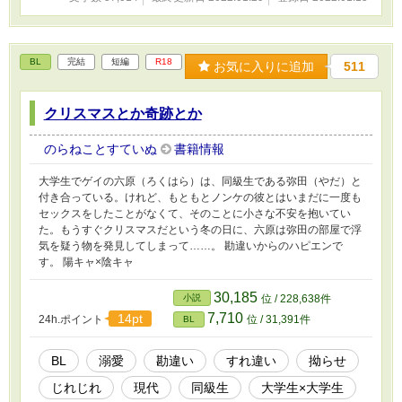
BL
完結
短編
R18
お気に入りに追加
511
クリスマスとか奇跡とか
のらねことすていぬ
書籍情報
大学生でゲイの六原（ろくはら）は、同級生である弥田（やだ）と
付き合っている。けれど、もともとノンケの彼とはいまだに一度も
セックスをしたことがなくて、そのことに小さな不安を抱いてい
た。もうすぐクリスマスだという冬の日に、六原は弥田の部屋で浮
気を疑う物を発見してしまって……。 勘違いからのハピエンで
す。 陽キャ×陰キャ
30,185
小説
位 / 228,638件
7,710
14pt
24h.ポイント
位 / 31,391件
BL
BL
溺愛
勘違い
すれ違い
拗らせ
じれじれ
現代
同級生
大学生×大学生