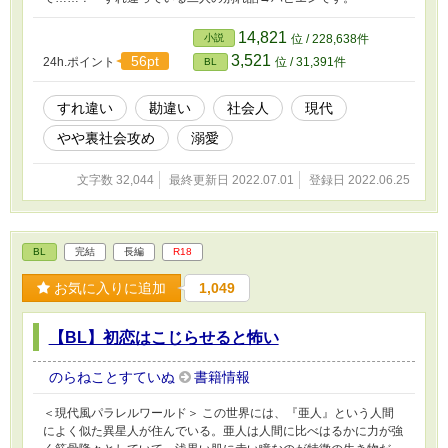
14,821
小説
位 / 228,638件
3,521
56pt
24h.ポイント
位 / 31,391件
BL
すれ違い
勘違い
社会人
現代
やや裏社会攻め
溺愛
文字数 32,044
最終更新日 2022.07.01
登録日 2022.06.25
BL
完結
長編
R18
お気に入りに追加
1,049
【BL】初恋はこじらせると怖い
のらねことすていぬ
書籍情報
＜現代風パラレルワールド＞ この世界には、『亜人』という人間
によく似た異星人が住んでいる。亜人は人間に比べはるかに力が強