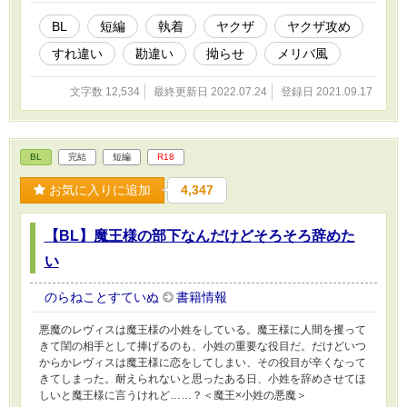
BL
短編
執着
ヤクザ
ヤクザ攻め
すれ違い
勘違い
拗らせ
メリバ風
文字数 12,534
最終更新日 2022.07.24
登録日 2021.09.17
BL
完結
短編
R18
お気に入りに追加
4,347
【BL】魔王様の部下なんだけどそろそろ辞めた
い
のらねことすていぬ
書籍情報
悪魔のレヴィスは魔王様の小姓をしている。魔王様に人間を攫って
きて閨の相手として捧げるのも、小姓の重要な役目だ。だけどいつ
からかレヴィスは魔王様に恋をしてしまい、その役目が辛くなって
きてしまった。耐えられないと思ったある日、小姓を辞めさせてほ
しいと魔王様に言うけれど……？＜魔王×小姓の悪魔＞