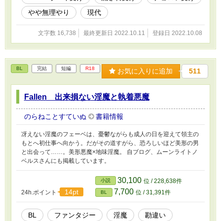
やや無理やり
現代
文字数 16,738
最終更新日 2022.10.11
登録日 2022.10.08
BL
完結
短編
R18
お気に入りに追加
511
Fallen 出来損ない淫魔と執着悪魔
のらねことすていぬ
書籍情報
冴えない淫魔のフェーベは、憂鬱ながらも成人の日を迎えて領主の
もとへ初仕事へ向かう。だがその道すがら、恐ろしいほど美形の男
と出会って……。美形悪魔×地味淫魔。 自ブログ、ムーンライトノ
ベルスさんにも掲載しています。
30,100
小説
位 / 228,638件
7,700
14pt
24h.ポイント
位 / 31,391件
BL
BL
ファンタジー
淫魔
勘違い