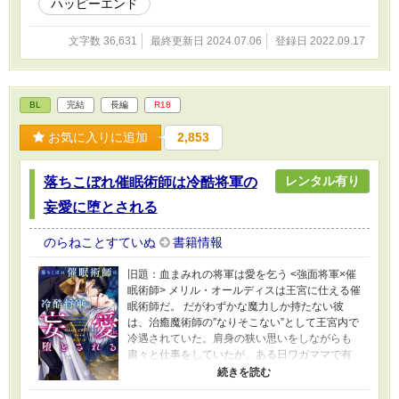
ハッピーエンド
文字数 36,631
最終更新日 2024.07.06
登録日 2022.09.17
BL
完結
長編
R18
お気に入りに追加
2,853
レンタル有り
落ちこぼれ催眠術師は冷酷将軍の
妄愛に堕とされる
のらねことすていぬ
書籍情報
旧題：血まみれの将軍は愛を乞う <強面将軍×催
眠術師> メリル・オールディスは王宮に仕える催
眠術師だ。 だがわずかな魔力しか持たない彼
は、治癒魔術師の″なりそこない”として王宮内で
冷遇されていた。肩身の狭い思いをしながらも
粛々と仕事をしていたが、ある日ワガママで有
名なマリアローズ王女に呼び出される。 そこで
告げられたのは「血まみれの将軍、サディア