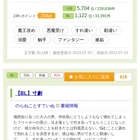
5,704
小説
位 / 228,638件
1,122
234pt
24h.ポイント
位 / 31,391件
BL
魔王攻め
悪魔受け
すれ違い
勘違い
溺愛
触手
ファンタジー
嫉妬
文字数 30,108
最終更新日 2022.07.20
登録日 2022.07.15
BL
完結
長編
R18
お気に入りに追加
916
【BL】寸劇
のらねことすていぬ
書籍情報
偶然知り合った大人の男、伊佐島にどうしようもなく惚れてしまっ
たフリーターの受け。泣き落としで付き合ってもらうことになった
けど、彼が自分のことを好きだとは到底思えない。悩むことに疲れ
て別れることを決意するが、彼は他に男ができたと勘違いし
て……？ すれ違っている二人の別れ話→ハピエンです。