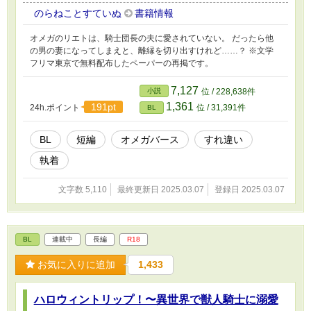
のらねことすていぬ
書籍情報
オメガのリエトは、騎士団長の夫に愛されていない。 だったら他
の男の妻になってしまえと、離縁を切り出すけれど……？ ※文学
フリマ東京で無料配布したペーパーの再掲です。
7,127
小説
位 / 228,638件
1,361
191pt
24h.ポイント
位 / 31,391件
BL
BL
短編
オメガバース
すれ違い
執着
文字数 5,110
最終更新日 2025.03.07
登録日 2025.03.07
BL
連載中
長編
R18
お気に入りに追加
1,433
ハロウィントリップ！〜異世界で獣人騎士に溺愛