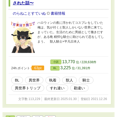
された話〜
のらねことすていぬ
書籍情報
ハロウィンの夜に浮かれてコスプレをしていた
俺は、気が付くと獣人しかいない世界に来てし
まっていた。生活のために男娼として働きだす
が、ある晩 精悍な騎士に助けられて恋をしてし
まう。 獣人騎士×平凡日本人
13,770
小説
位 / 228,638件
3,225
63pt
24h.ポイント
位 / 31,391件
BL
BL
異世界
執着
獣人
騎士
異世界トリップ
すれ違い
勘違い
文字数 113,229
最終更新日 2025.01.30
登録日 2021.12.26