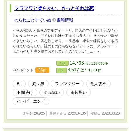
フワフワと柔らかい、きっとそれは恋
のらねことすていぬ
書籍情報
＜竜人×鳥人＞ 黒竜のアルディートと、鳥人のアイレは子供の頃か
らの友人だった。アイレは地味な羽を持つ鳥人で、そのせいで番が
できないらしい。番を欲しがり、一生懸命、求愛の練習をしても振
られているらしい。誰のものにもならないアイレに、アルディート
はこっそりと胸を撫でおろしていたのだけれど……。 -
14,796
小説
位 / 228,638件
3,517
56pt
24h.ポイント
位 / 31,391件
BL
BL
異世界
ファンタジー
竜人攻め
不憫受け
すれ違い
両片思い
ハッピーエンド
文字数 26,925
最終更新日 2023.04.05
登録日 2023.03.26