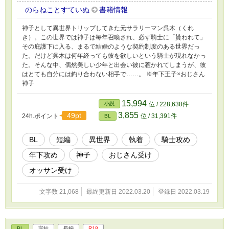
のらねことすていぬ
書籍情報
神子として異世界トリップしてきた元サラリーマン呉木（くれ
き）。この世界では神子は毎年召喚され、必ず騎士に「貰われて」
その庇護下に入る、まるで結婚のような契約制度のある世界だっ
た。だけど呉木は何年経っても彼を欲しいという騎士が現れなかっ
た。そんな中、偶然美しい少年と出会い彼に惹かれてしまうが、彼
はとても自分には釣り合わない相手で……。 ※年下王子×おじさん
神子
15,994
小説
位 / 228,638件
3,855
49pt
24h.ポイント
位 / 31,391件
BL
BL
短編
異世界
執着
騎士攻め
年下攻め
神子
おじさん受け
オッサン受け
文字数 21,068
最終更新日 2022.03.20
登録日 2022.03.19
BL
完結
長編
R18