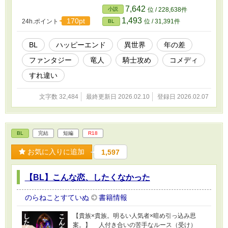
載していた話の転載です。
7,642
小説
位 / 228,638件
1,493
170pt
24h.ポイント
位 / 31,391件
BL
BL
ハッピーエンド
異世界
年の差
ファンタジー
竜人
騎士攻め
コメディ
すれ違い
文字数 32,484
最終更新日 2026.02.10
登録日 2026.02.07
BL
完結
短編
R18
お気に入りに追加
1,597
【BL】こんな恋、したくなかった
のらねことすていぬ
書籍情報
【貴族×貴族。明るい人気者×暗め引っ込み思
案。】 人付き合いの苦手なルース（受け）