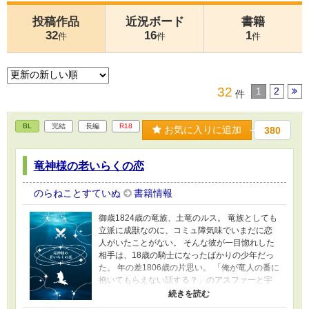
投稿作品
近況ボード
書籍
32
16
1
件
件
件
32
1
2
件
BL
完結
長編
R18
お気に入りに追加
380
竜神様の老いらくの恋
のらねことすていぬ
書籍情報
御歳1824歳の竜族、土竜のルス。 竜族としても
立派に成獣なのに、コミュ障気味でいまだに恋
人がいたことがない。 そんな彼が一目惚れした
相手は、18歳の騎士になったばかりの少年だっ
た。 年の差1806歳の片思い。 「俺が竜人の番に
抱いてもらえない話する？」のアスファーと宇
一が出会うちょっと前のお話。 少年騎士×竜人/
年の差/敬語攻め/溺愛受け/ ※ブログサイトに掲