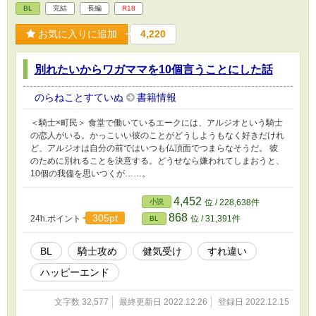
BL
完結
長編
R18
お気に入りに追加
4,220
別れたいからワガママを10個言うことにした話
のらねことすていぬ
書籍情報
＜騎士×町民＞ 食堂で働いているエークには、アルジオという騎士
の恋人がいる。かっこいい彼のことがどうしようもなく好きだけれ
ど、アルジオは自分の前ではいつも仏頂面でつまらなそうだ。 彼
のために別れることを決意する。どうせなら嫌われてしまおうと、
10個の我儘を思いつくが……。
4,452
小説
位 / 228,638件
868
305pt
24h.ポイント
位 / 31,391件
BL
BL
騎士攻め
健気受け
すれ違い
ハッピーエンド
文字数 32,577
最終更新日 2022.12.26
登録日 2022.12.15