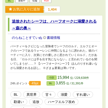
BL
連載中
短編
R18
お気に入りに追加
1,404
追放されたシーフは、ハーフオークに溺愛される
～森の奥～
のらねことすていぬ
書籍情報
パーティーをクビになった冒険者でシーフのロルド。エルフとオー
クのハーフであるウォーレンに仲間になるように誘われた。彼のパ
ーティーに入り、次第にその優しさに惹かれていくロルド。だがあ
る日、「ロルドには手を出す気にならない」と言われているのを聞
いてしまうが……？ 【ハーフオーク×シーフ】 ほんのりすれ違いな
がら溺愛されるお話し。 ※ざまぁ要素は薄いです。
15,994
小説
位 / 228,638件
3,855
49pt
24h.ポイント
位 / 31,391件
BL
BL
異世界
甘々
溺愛
すれ違い
勘違い
追放
ハーフエルフ攻め