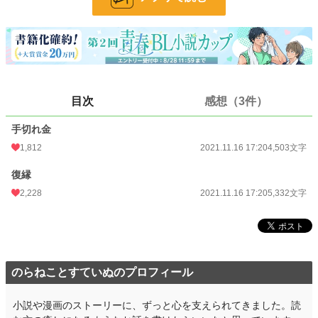
24h.ポイント
284 pt
文字数
9,835
更新日時
2021.11.16 17:20
初回公開日時
2021.11.16 17:20
目次
感想（3件）
初回完結日時
2021.11.16 17:20
手切れ金
週間ポイント
1,893 pt (5,106 位)
1,812
2021.11.16 17:20
4,503文字
月間ポイント
8,890 pt (4,992 位)
復縁
2,228
2021.11.16 17:20
5,332文字
年間ポイント
129,677 pt (4,768 位)
累計ポイント
544,697 pt (9,747 位)
のらねことすていぬのプロフィール
小説や漫画のストーリーに、ずっと心を支えられてきました。読