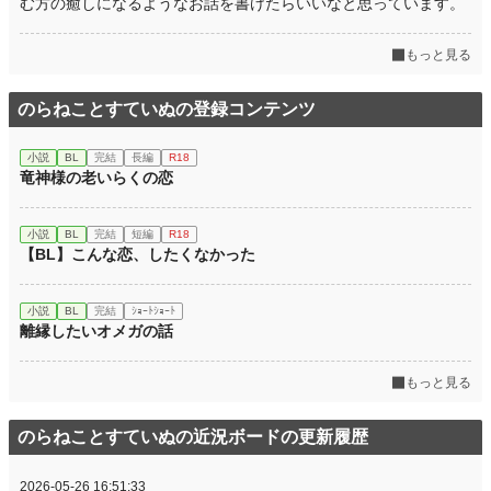
む方の癒しになるようなお話を書けたらいいなと思っています。
もっと見る
のらねことすていぬの登録コンテンツ
小説
BL
完結
長編
R18
竜神様の老いらくの恋
小説
BL
完結
短編
R18
【BL】こんな恋、したくなかった
小説
BL
完結
ｼｮｰﾄｼｮｰﾄ
離縁したいオメガの話
もっと見る
のらねことすていぬの近況ボードの更新履歴
2026-05-26 16:51:33