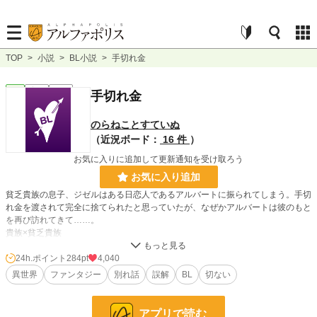
TOP
>
小説
>
BL小説
>
手切れ金
BL
完結
短編
手切れ金
のらねことすていぬ
（近況ボード：
16 件
）
お気に入りに追加して更新通知を受け取ろう
お気に入り追加
貧乏貴族の息子、ジゼルはある日恋人であるアルバートに振られてしまう。手切
れ金を渡されて完全に捨てられたと思っていたが、なぜかアルバートは彼のもと
を再び訪れてきて……。
貴族×貧乏貴族
24h.ポイント
284pt
4,040
小説
4,743 位 / 228,643 件
異世界
ファンタジー
別れ話
誤解
BL
切ない
BL
937 位 / 31,392 件
お気に入り
831
アプリで読む