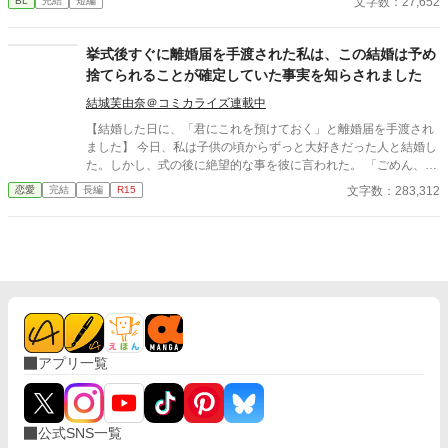
文字数：27,652
BL
完結
短編
態！！ 親友と仲良すぎな主人公と、別れたはずの恋人とのお話。
⚠️趣味で書いておりますので、誤字脱字のご報告や、世界観に対
する批判コメントはご遠慮します。そういったコメントにはお返
挙式後すぐに離婚届を手渡された私は、この結婚は予め
しできませんので宜しくお願いします。
捨てられることが確定していた事実を知らされました
結城芙由奈＠コミカライズ連載中
【結婚した日に、「君にこれを預けておく」と離婚届を手渡され
ました】 今日、私は子供の頃からずっと大好きだった人と結婚し
た。しかし、式の後に絶望的な事を彼に言われた。 「ごめん、本
当は君とは結婚したくなかったんだ。これを預けておくから、そ
文字数：283,312
恋愛
完結
長編
R15
の気になったら提出してくれ」 そう言って手渡されたのは何と離
婚届けだった。 そしてどこまでも冷たい態度の夫の行動に傷つけ
られていく私。 けれどその裏には私の知らない、ある深い事情が
隠されていた。 その真意を知った時、私は―。 ※暫く鬱展開が続
きます ※他サイトでも投稿中
アプリ一覧
公式SNS一覧