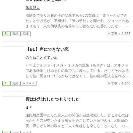
氷魚彰人
幼馴染でありお腹の子の父親であるαの雪路に「赤ちゃんができ
た」と告げるが、不機嫌に「誰の子だ」と問われ、ショックのあ
まりもう一人の幼馴染の名前を出し嘘を吐いた葵だったが……。
シリアスな内容です。Ｈはないのでお求めの方、すみません。 ※
文字数：8,355
BL
完結
短編
某BL小説投稿サイトのオメガバースコンテストにて入賞した作品
です。
【BL】声にできない恋
のらねことすていぬ
＜年上アルファ×オメガ＞ オメガの浅葱（あさぎ）は、アルファ
である樋沼（ひぬま）の番で共に暮らしている。だけどそれは決
して彼に愛されているからではなくて、彼の前の恋人を忘れるた
めに番ったのだ。だけど浅葱は樋沼を好きになってしまってい
文字数：6,590
BL
完結
ｼｮｰﾄｼｮｰﾄ
て……。不器用な両片想いのお話。
僕はお別れしたつもりでした
まと
遠距離恋愛中だった恋人との関係が自然消滅した。どこか心にぽ
っかりと穴が空いたまま毎日を過ごしていた藍(あい)。大晦日の
夜、寂しがり屋の親友と二人で年越しを楽しむことになり、ハメ
を外して酔いつぶれてしまう。目が覚めたら「ここどこ」状