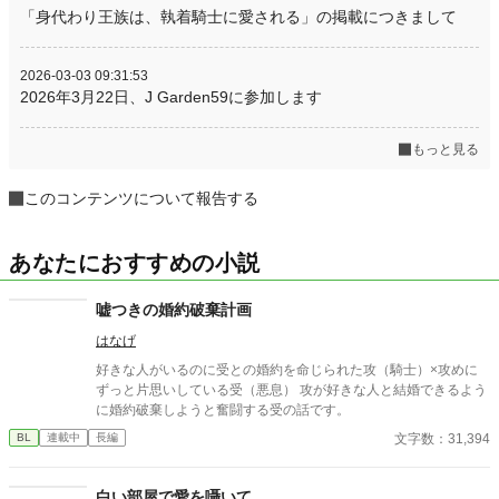
「身代わり王族は、執着騎士に愛される」の掲載につきまして
2026-03-03 09:31:53
2026年3月22日、J Garden59に参加します
もっと見る
このコンテンツについて報告する
あなたにおすすめの小説
嘘つきの婚約破棄計画
はなげ
好きな人がいるのに受との婚約を命じられた攻（騎士）×攻めに
ずっと片思いしている受（悪息） 攻が好きな人と結婚できるよう
に婚約破棄しようと奮闘する受の話です。
文字数：31,394
BL
連載中
長編
白い部屋で愛を囁いて