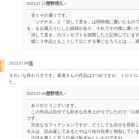
歴野理久♂
2023.07.13
全くその通りです。
「ソナチネ」と「決して君を」は同時期に書いたもので
を」をお蔵入りにした経緯があり、それでその後に書い
「決して君を」のコンセプトを踏襲したと記憶していま
後に２作品ともこうして公にする事になろうとは……感
涼
2023.07.09
きれいな終わり方です。著者さんの作品は2つめですが、ドロドロ
た。
歴野理久♂
2023.07.09
ありがとうございます。
この作品は自分でも好きな出来上がりでしたので「心地
です。
完全なるフィクションですが、どうしても自分を投影し
モルは、読み返してみるとやはり自分自身と相似してい
小説を書くと言う行為は恥ずかしいものですね。