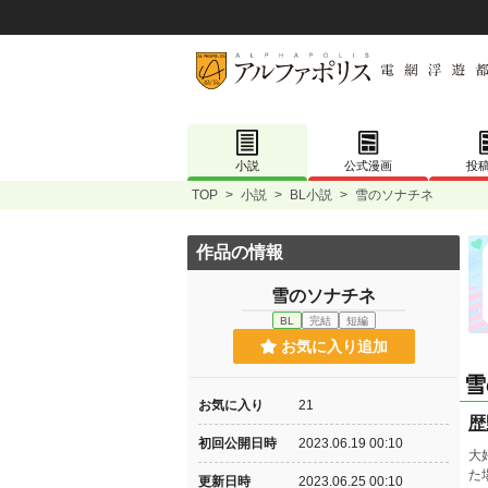
小説
公式漫画
投
TOP
>
小説
>
BL小説
>
雪のソナチネ
作品の情報
雪のソナチネ
BL
完結
短編
お気に入り追加
雪
お気に入り
21
歴
初回公開日時
2023.06.19 00:10
大
た
更新日時
2023.06.25 00:10