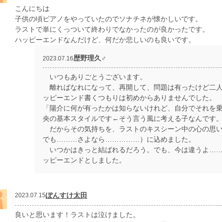
こんにちは
子供の頃ピアノをやっていたのでソナチネが懐かしいです。
ラストで単にくっついて終わりでなかったのが良かったです。
ハッピーエンドなんだけど、何だか悲しいのも良いです。
歴野理久♂
2023.07.16
いつもありごとうございます。
離ればなれになって、再開して、問題は有ったけど二人
ッピーエンド書くつもりは初めからありませんでした。
「陽介に何が有ったかは知らないけれど、自分でそれを
央の基本スタイルです←そう言う風に考える子なんです
だからその気持ちを、ラストのキスシーン中の心の思い
でも………さよなら……………）に込めました。
いつかはきっと結ばれるだろう。でも、今は違うよ……
ッピーエンドとしました。
ぽんすけ太田
2023.07.15
良いと思います！ラストは泣けました。