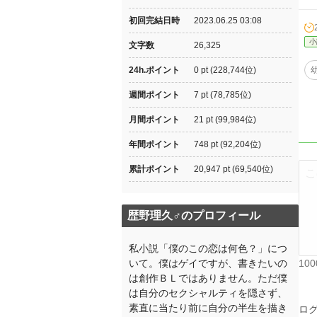
初回完結日時
2023.06.25 03:08
小
文字数
26,325
24h.ポイント
0 pt (228,744位)
週間ポイント
7 pt (78,785位)
月間ポイント
21 pt (99,984位)
年間ポイント
748 pt (92,204位)
累計ポイント
20,947 pt (69,540位)
歴野理久♂のプロフィール
私小説「僕のこの恋は何色？」につ
いて。僕はゲイですが、書きたいの
10
は創作ＢＬではありません。ただ僕
は自分のセクシャルティを隠さず、
素直に当たり前に自分の半生を描き
ロ