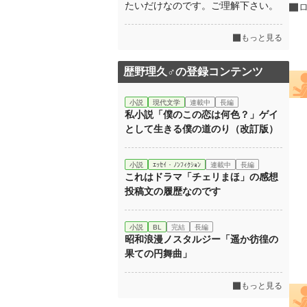
たいだけなのです。ご理解下さい。
もっと見る
歴野理久♂の登録コンテンツ
小説
現代文学
連載中
長編
私小説「僕のこの恋は何色？」ゲイ
として生きる僕の道のり（改訂版）
小説
ｴｯｾｲ・ﾉﾝﾌｨｸｼｮﾝ
連載中
長編
これはドラマ「チェリまほ」の感想
投稿文の履歴なのです
小説
BL
完結
長編
昭和浪漫ノスタルジー「遥か彷徨の
果ての円舞曲」
もっと見る