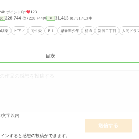
24h.ポイント
0pt
123
228,744
31,413
位 / 228,744件
位 / 31,413件
説
BL
幼馴染
ピアノ
同性愛
ＢＬ
思春期少年
精通
新宿二丁目
人間ドラ
目次
00文字以内
送信する
グインすると感想の投稿ができます。