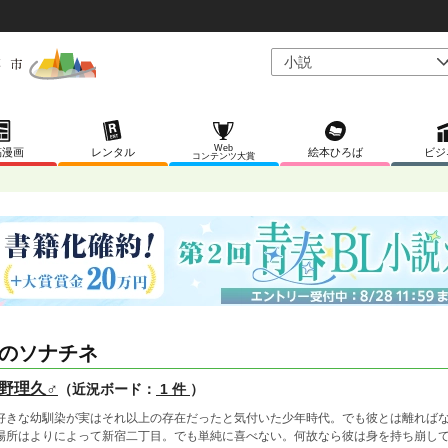
Web
稿漫画
レンタル
絵本ひろば
ビジ
コンテンツ大賞
のソナチネ
野理久♂
（近況ボード：
1 件
）
好きな幼馴染が実はそれ以上の存在だったと気付いた少年時代。でも彼とは離れば
場所はよりによって新宿二丁目。でも単純に喜べない。何故なら彼は身を持ち崩し