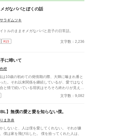
オメガなパパとぼくの話
サラギムツキ
イトルのままオメガなパパと息子の日常話。
文字数：2,236
R15
上手に啼いて
色橙
聡は10歳の初めての発情期の際、大輝に噛まれ番と
った。それ以来関係を継続しているが、愛ではなく
合と情で続いている現状はそろそろ終わりが見えて
た。 ■注意*独自オメガバース設定。■『それは愛か
文字数：9,082
能か』と同じ世界設定です。関係は一切なし。
【BL】無償の愛と愛を知らない僕。
りま氷炎
かしないと、人は僕を愛してくれない。 それが嫌
、僕は家を飛び出した。 僕を拾ってくれた人は、