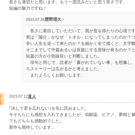
長さも適切だと思います。もう一度読みたいと思う長さです。
短編の魅力ですね！
歴野理久♂
2023.07.16
長さに着目していただいて、我が意を得たりの心境で
実は「陽介」がなぜ「トオル」になってしまったのか？
辛い人生を送って来たのか？を細かく全て描くと、文字
そこまでして中篇あるいは長篇にする意味が有るのか？
短篇の方が小気味良いと判断しました。
俳句と同じで、読者が「書かれていない事」を想像し、
ろストーリーは広がるかと考えました。
またよろしくお願いします。
直人
2023.07.12
｢決して君を忘れない｣を先に読みました。
今そちらにも感想を入れてきましたが、幼馴染、ピアノ、夢精と
でもどちらも感動的でした。
新作も期待しています。