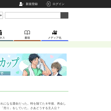
新規登録
ログイン
ネス
書籍
メディア化
なれになる運命だった。時を隔てた８年後、再会し
て「売り」をしていた。さあどうする主人公？