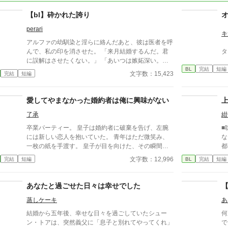
【bl】砕かれた誇り
perari
キ
アルファの幼馴染と淫らに絡んだあと、彼は医者を呼
んで、私の印を消させた。 「来月結婚するんだ。君
タ
に誤解はさせたくない。」 「あいつは嫉妬深い。泣
BL
完結
短編
かせるわけにはいかない。」 「君ももう年頃の残り
文字数：15,423
完結
短編
物のオメガだろ？ 俺の印をつけたまま、他のアルフ
ァとお見合いするなんてありえない。」 彼は冷た
く、けれどどこか薄情な笑みを浮かべながら、一枚の
愛してやまなかった婚約者は俺に興味がない
小切手を私に投げ渡す。 「長い間、俺に従ってきた
了承
紺
んだから、君を傷つけたりはしない。」 「結婚の日
には招待状を送る。必ず来て、席につけよ。」 --- い
卒業パーティー。 皇子は婚約者に破棄を告げ、左腕
■
くつかのコメントを拝見し、大変申し訳なく思ってお
には新しい恋人を抱いていた。 青年はただ微笑み、
な
ります。 私は現在日本語を勉強しており、この文章
一枚の紙を手渡す。 皇子が目を向けた、その瞬間
都
はAI作品ではありませんが、 一部に翻訳ソフトを使
——。 「この瞬間だと思った。」 すべてを愛で終わ
い
文字数：12,996
完結
短編
BL
完結
短編
用しています。 もし読んでくださる中で日本語のお
らせた、沈黙の恋の物語。 IFストーリーあり 誤字
本
かしな点をご指摘いただけましたら、 本当にありが
あれば報告お願いします！
たく思います。
あなたと過ごせた日々は幸せでした
蒸しケーキ
あ
結婚から五年後、幸せな日々を過ごしていたシュー
何
ン・トアは、突然義父に「息子と別れてやってくれ」
で