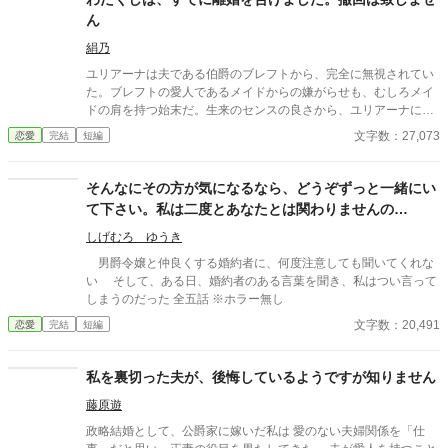
ん
絹乃
ユリアーナは夫である伯爵のブレフトから、完全に無視されてい
た。ブレフトの愛人であるメイドからの嫌がらせも、むしろメイ
ドの肩を持つ始末だ。生来のセンスの良さから、ユリアーナには
調度品や服の見立ての依頼がひっきりなしに来る。その収入すら
文字数：27,073
恋愛
完結
短編
も、ブレフトは奪おうとする。ユリアーナの上品さ、審美眼、そ
れらが何よりも価値あるものだと愚かなブレフトは気づかない。
伯爵家という檻に閉じ込められたユリアーナを救ったのは、幼な
そんなにその方が気になるなら、どうぞずっと一緒にい
じみのレオンだった。ユリアーナに離婚を告げられたブレフト
て下さい。私は二度とあなたとは関わりませんの
は、ようやく妻が素晴らしい女性であったと気づく。けれど、も
で……。
う遅かった。
しげむろ ゆうき
男爵令嬢と仲良くする婚約者に、何度注意しても聞いてくれな
い そして、ある日、婚約者のある言葉を聞き、私はつい言って
しまうのだった 全五話 ※ホラー無し
文字数：20,491
恋愛
完結
短編
私を裏切った夫が、後悔しているようですが知りません
藤原遊
政略結婚として、公爵家に嫁いだ私は 愛のない夫婦関係を「仕