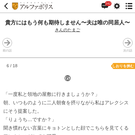
242
貴方にはもう何も期待しません〜夫は唯の同居人〜
きんのたまご
前の話
次の話
6 / 18
しおりを挟む
⑥
「一度私と領地の屋敷に行きましょうか？」
朝、いつものように二人朝食を摂りながら私はアレクシス
にそう提案した。
「りょうち…ですか？」
聞き慣れない言葉にキョトンとした顔でこちらを見てくる