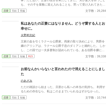
事」だと思い、正妻の役目を果たしてきた。 夫が愛人を持つこと
も、 その子を屋敷に迎え入れることも、黙って受け入れてきた。
けれど―― 跡取りを、正妻の子ではなく愛人の子にする。 その言
文字数：26,284
恋愛
完結
長編
葉を、人前で軽く口にした瞬間。 私は悟ったのだ。 この家では、
息子を守れないと。 元々、実家との間には 「嫡子以外の子は実家
の跡取りにする」という取り決めがあった。 ならば話は簡単だ。
私はあなたの正妻にはなりません。どうぞ愛する人とお
役目を終えた私は、離縁を選ぶ。 息子と共に、この家を去るだ
幸せに。
け。 後悔しているようですが―― もう、私の知るところではあり
ません。
火野村志紀
王家の血を引くラクール公爵家。両家の取り決めにより、男爵令
嬢のアリシアは、ラクール公爵子息のダミアンと婚約した。 しか
し、この国では一夫多妻制が認められている。ある伯爵令嬢に一
目惚れしたダミアンは、彼女とも結婚すると言い出した。公爵の
文字数：39,338
恋愛
完結
短編
R15
忠告に聞く耳を持たず、ダミアンは伯爵令嬢を正妻として迎え
る。そしてアリシアは、側室という扱いを受けることになった。
数年後、公爵が病で亡くなり、生前書き残していた遺言書が開封
お前なんかいらないと言われたので消えることにしまし
された。そこに書かれていたのは、ダミアンにとって信じられな
た
い内容だった。
のあざみ
ただの雑談から始まった、旦那から私への本当の気持ち。 利用す
るための存在なら、私はこのままでいられるはずがなかった。
文字数：10,744
恋愛
完結
短編