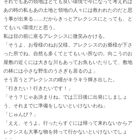
それでもあの領地はとても良い環境で今になって考えれば
あの時の私もあの土地と領地の人々には救われたのだと思
う事が出来る……だからきっとアレクシスにとっても、と
てもいい環境だと思う。
私は目の前に座るアレクシスに微笑みかける。
「そうよ、お母様のねお父様。アレクシスのお爺様が下さ
った所でね、自然も多くてとてもいい所なの。向こうのお
屋敷の近くには大きな川もあってお魚もいたりして、敷地
の林には小さな野生のうさぎも居るのよ」
そう言うとアレクシスの瞳がキラキラ輝き出した。
「行きたい！行きたいです！」
「そう？じゃあ決まりね。では三日後に出発にしましょ
う、それまでに準備をしないといけないわね」
「じゅんび？」
「ええ、そうよ。行ったらすぐには帰って来れないからア
レクシスも大事な物を持って行かないといけないでしょ