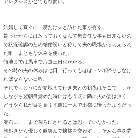
アレクシスがとても可愛い。
結婚して直ぐに一度だけ夫と訪れた事が有る。
貰ったからには放っておくなんて無責任な事も出来ないの
で状況確認のため結婚祝いと称して夫の職場から与えられ
た唯一まともな休みを使った。
領地までは馬車で片道三日程かかる。
その時の夫の休みは七日、行ってもほぼトンボ帰りしなけ
ればならない日程。
それでもどうにか領地まで行き夫との初夜はそこで…しか
しながら翌朝目覚めた時にはもう既に隣に夫の姿は無く、
どうやら私が目を覚ます前に一人で王都に帰ったようだっ
た。
流石にここまで蔑ろにされるとは思っていなかった。
朝起きたら優しく微笑んで挨拶を交わす……そんな事を夢