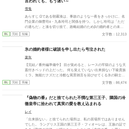
言われても、もう遅い～
雪兎
あらすじ Ωである朝霧湊は、事故のような一夜をきっかけに、名
門企業の御曹司α・九条玲司と関係を持つ。 しかし玲司は「ただ
の過ちだ」と湊を切り捨て、政略結婚のためβの婚約者との未来
を選んだ。 深く傷ついた湊は、彼の前から姿を消す。 数か月後―
文字数：12,313
BL
完結
短編
―。 湊の身体は、これまで誰も知らなかった希少な『遅咲きΩ』
として覚醒する。 その瞬間、玲司は初めて湊こそが運命の番だっ
たと知る。 「戻ってきてくれ」 今さら必死に追いかけてくる玲
氷の婚約者様に破談を申し出たら号泣された
司。 だが湊の隣には、自分を支え続けてくれた医師のα・神崎伊
楽矢
織がいた。 「あなたは俺を捨てたでしょう」 後悔に苦しむα、執
着する第二のα、そして希少Ωを巡る陰謀。 もう二度と傷つきた
【完結／番外編準備中】 目が覚めると、レースの牢獄のような天
くないΩが最後に選ぶ相手とは――。 捨てた側の後悔と執着が加
蓋付きベッドの上だった。 何も覚えていない出来損ない下級貴族
速する、すれ違いオメガバースBL。
ミラ。無能だクズだと冷酷な罵詈雑言を浴びせてくる氷の騎士セ
ティアス。 記憶喪失から始まる、２人のファンタジー貴族ラブコ
文字数：86,474
BL
完結
長編
メディ。 ---------- ※注） かっこいい攻はいません。 タイトル通り
そのうち号泣しますのでご注意！ 貴族描写は緩い目で雰囲気だけ
お読みいただけると幸いです。 ハッピーエンドです。 激重感情を
『偽物の番』だと捨てられた不憫な第三王子、隣国の冷
こじらせた攻→受な関係がお好きな同志の方、どうぞよろしくお
徹皇帝に拾われて真実の愛を教え込まれる
願いします！ 全16話 完結済み 他サイトにも同作品を投稿してい
ます。 様子を見ながらそのうち統合するかもしれません。 初めて
レイ
の一次創作でまだよく分かっておらず、何かおかしなことをしで
「出来損ない」と捨てられた場所は、私の居場所ではありません
かしていたら申し訳ないです！ ---------- 追記：読んでくださった
でした。 ラングリス王国の第三王子・フィオーレは、王族の証で
皆さま、本当にどうもありがとうございました！！ 完結しました