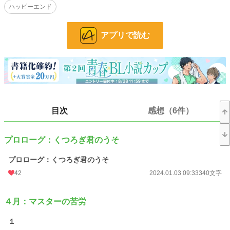
ハッピーエンド
礼儀正しく、気が利いて、誰が見ても“良い子”な彼。
しかし、そのすべては「演技」だった。
アプリで読む
彼の本当の目的、それは「失敗する大人を見ること」。
自分が失敗しないからこそ、他人が取り返しのつかない失敗をして絶望する様
を、近くで観察したいと思っていたのだ。
「この店、半年以内に100パー潰れるわ」
そう口にする寛木もまた、心に悩みを抱えていた。
嘘がつけず、つい皮肉や嫌味を口にしてしまう“悪癖”
そして、恋愛感情が男性にしか向かないという現実。
目次
感想（6件）
同性愛者であることが知られ、過去に辛い経験をした彼は、そのことによる「失
敗」を誰よりも恐れていたのだ。
「こだわり」を大切にするマスターに対し、寛木は経営的な視点から容赦なく厳
プロローグ：くつろぎ君のうそ
しい言葉をぶつける。
それに対し、寛木の「マスターのコーヒーは……嫌いじゃない」という言葉で信
プロローグ：くつろぎ君のうそ
頼し、マスターは店の改革に一歩ずつ踏み出す。
42
2024.01.03 09:33
340文字
クレーマーへの対応。商品の値上げ。店舗の改装。
数々の出来事のなかで、マスターの想いや人柄に触れ、寛木の心も少しずつ変わ
４月：マスターの苦労
っていく。
自身の心に葛藤しつつも、マスターに対して「観察対象」から「恋愛対象」へ次
１
第に変わって行き、「店の経営を立て直す事」を目的とするようになっていた。