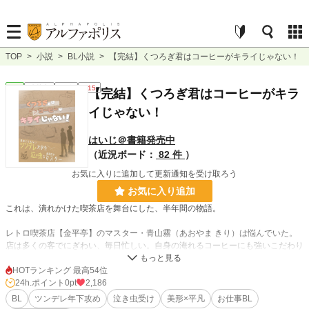
TOP
>
小説
>
BL小説
>
【完結】くつろぎ君はコーヒーがキライじゃない！
BL
連載中
長編
R15
【完結】くつろぎ君はコーヒーがキラ
イじゃない！
はいじ＠書籍発売中
（近況ボード：
82 件
）
お気に入りに追加して更新通知を受け取ろう
お気に入り追加
これは、潰れかけた喫茶店を舞台にした、半年間の物語。
レトロ喫茶店【金平亭】のマスター・青山霧（あおやま きり）は悩んでいた。
店は多くの客でにぎわい、毎日忙しい。自身の淹れるコーヒーにも強いこだわり
と自信を持っている。
それなのに、店の経営はなぜか赤字続きだった。
HOTランキング 最高54位
24h.ポイント
0pt
2,186
そこに、イケメンの大学生、寛木優雅（くつろぎ ゆうが）がバイトとしてやっ
BL
ツンデレ年下攻め
泣き虫受け
美形×平凡
お仕事BL
てくる。