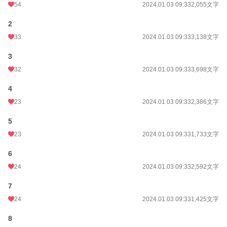
54
2024.01.03 09:33
2,055文字
そして、店の経営は改善していったように思われたが――
2
「失敗」をテーマにした、感動のお仕事BLドラマ。ここに開幕！
33
2024.01.03 09:33
3,138文字
3
≪注意！≫
32
2024.01.03 09:33
3,698文字
※【本編】に肉体的接触は、ぼぼありません。
※恋愛関係では一切絡んでこないももの、女の子が一人めちゃくちゃ絡んできま
4
す。私は、女の子キャラが……好きです！
23
2024.01.03 09:33
2,386文字
小説
228,851 位 / 228,851 件
5
BL
31,440 位 / 31,440 件
23
2024.01.03 09:33
1,733文字
お気に入り
140
6
24h.ポイント
0 pt
24
2024.01.03 09:33
2,592文字
文字数
119,940
7
24
2024.01.03 09:33
1,425文字
更新日時
2024.07.07 20:38
8
初回公開日時
2024.01.03 09:33