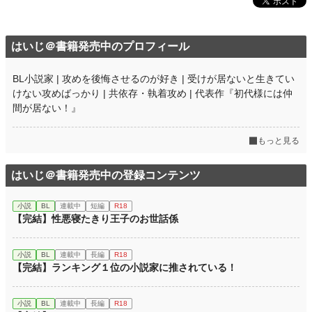
はいじ＠書籍発売中のプロフィール
BL小説家 | 攻めを後悔させるのが好き | 受けが居ないと生きてい
けない攻めばっかり | 共依存・執着攻め | 代表作『初代様には仲
間が居ない！』
もっと見る
はいじ＠書籍発売中の登録コンテンツ
小説
BL
連載中
短編
R18
【完結】性悪寝たきり王子のお世話係
小説
BL
連載中
長編
R18
【完結】ランキング１位の小説家に推されている！
小説
BL
連載中
長編
R18