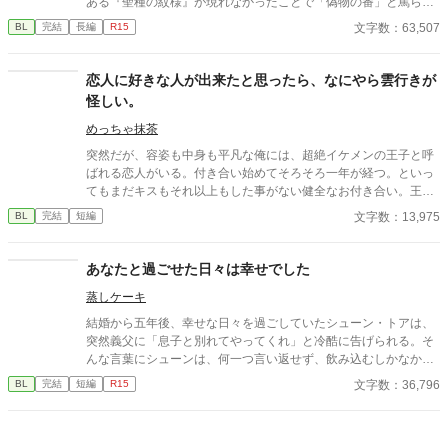
ある『聖種の紋様』が現れなかったことで「偽物の番」と罵ら
が回収しきれていないエピソードが私の中でいくつかあるので
れ、雪降る国境へと追放される。 死を覚悟した彼の前に現れたの
文字数：63,507
BL
完結
長編
R15
笑、後日番外編をアップしたいなと現在準備中です。 詳しい更新
は、隣国アイゼン帝国の「冷徹皇帝」ヴォルフラムだった。
日まだ未定ですが、もしよろしかったらゼヒまた覗いてやってく
ださいねー！
恋人に好きな人が出来たと思ったら、なにやら雲行きが
怪しい。
めっちゃ抹茶
突然だが、容姿も中身も平凡な俺には、超絶イケメンの王子と呼
ばれる恋人がいる。付き合い始めてそろそろ一年が経つ。といっ
てもまだキスもそれ以上もした事がない健全なお付き合い。王子
は優しいけど意地悪で、いつも俺の心臓を高鳴らせてくる——だ
文字数：13,975
BL
完結
短編
けどそれだけだ。この前、喧嘩をした。それきり彼と話していな
い。付き合っているのか定かじゃない関係。挙句に、今遠目から
見つけた王子の側には可憐な女の子。彼女が彼に寄り掛かって二
あなたと過ごせた日々は幸せでした
人がキスをしている。 その瞬間、目の前が真っ黒になった。もう
蒸しケーキ
無理だ。俺がスイッチが切れたようにその場に立ち尽くした、そ
の時だった。前にいる彼から聞いたこともない怒声が俺の耳に届
結婚から五年後、幸せな日々を過ごしていたシューン・トアは、
いたのは。 ⚪︎佐藤玲央……微笑みの王子と呼ばれ、常に笑顔を絶
突然義父に「息子と別れてやってくれ」と冷酷に告げられる。そ
やさない。物腰柔らかな姿勢に男女問わずモテる ⚪︎中田真……両
んな言葉にシューンは、何一つ言い返せず、飲み込むしかなかっ
親の転勤で引っ越してきた転校生。平凡な容姿で口が悪いがクラ
た。そして、夫であるアインス・キールに離婚を切り出すが、ア
文字数：36,796
BL
完結
短編
R15
スに馴染めず誰とも話さないので王子しか知らないし、これから
インスがそう簡単にシューンを手離す訳もなく......。
も多分バレない ※全四話、予約投稿済み。 本編に攻めの名前が出
てこないの書き終わってから気が付いた。3/16タイトル少し変更
しました。 ※後日談を3/25に投稿予定←しました。Rを書くかは