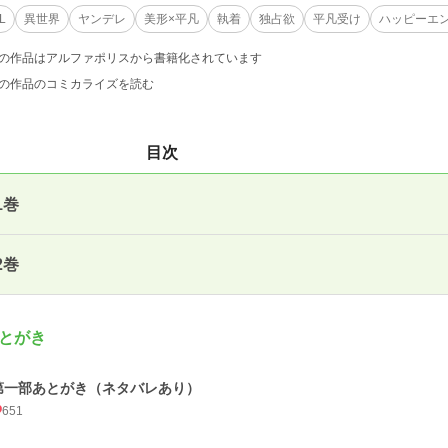
L
異世界
ヤンデレ
美形×平凡
執着
独占欲
平凡受け
ハッピーエ
の作品はアルファポリスから書籍化されています
の作品のコミカライズを読む
目次
1巻
2巻
とがき
第一部あとがき（ネタバレあり）
651