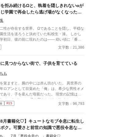
番を拒み続けるΩと、執着を隠しきれないαが
同じ学園で再会したら逃げ場がなくなった話
――優等生αの過保護な束縛は恋か支配か
兎
性が存在する世界。 Ωであることを隠し、平穏な
園生活を送ろうと決めていた転校生・湊。 しかし
学初日、彼の前に現れたのは―― 幼い頃に「番に
ろう」と言ってきた幼馴染のα・蓮だった。 成績優
文字数：21,386
、容姿端麗、生徒から絶大な信頼を集める完璧な
 彼が異常なほど執着深
ことを。 「大丈夫、全部管理してあげる」 「君が
番に見つからない街で、子供を育てている
らないようにしてるだけだよ」 座席、時間割、交
係、体調管理。 いつの間にか整えられていく環
ちも
 番を拒みたいΩと、手放す
を覚ますと、腕の中には赤ん坊がいた。 異世界の
α。 これは保護か、それとも束縛か。 閉じた
年ロアンとして目覚めた「俺」は、希少な男性オメ
園の中で、二人の関係は静かに歪み始める――。
であり、子を産んだ母親だった。 現世の記憶は失
れているが、 この子を守らなければならない、と
文字数：96,793
編
R15
う想いだけははっきりと残っている。 街の人々に
けられ、魔石への魔力注入で生計を立てながら、
アンと息子カイルは、番のいない街で慎ましく暮ら
【8月書籍化♡】キュートなモブ令息に転生し
。 だが、行方不明の番を探す噂が、静かに
づいていた。 再会は望まない。 今はただ、この子
たボク。可愛さと前世の知識で悪役令息なお
生活を守りたい。 これは、番から逃げたオメガ
義兄さまを守りますっ！
ち。 7月「悪役令息の…」書籍化♡