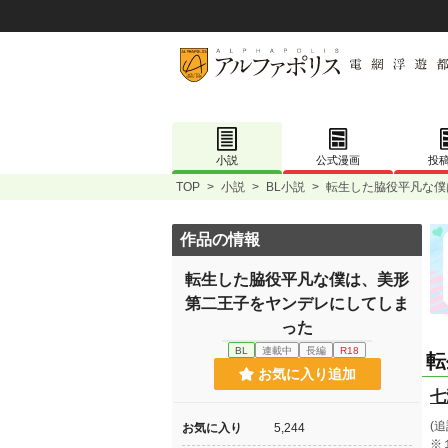
小説
公式漫画
投
TOP
>
小説
>
BL小説
>
転生した脇役平凡な僕
作品の情報
転生した脇役平凡な僕は、美形
第二王子をヤンデレにしてしま
った
BL
連載中
長編
R18
転
お気に入り追加
七
(
お気に入り
5,244
※