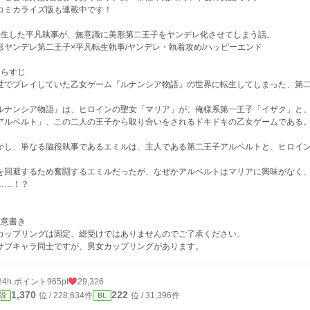
コミカライズ版も連載中です！
転生した平凡執事が、無意識に美形第二王子をヤンデレ化させてしまう話。
形ヤンデレ第二王子×平凡転生執事/ヤンデレ・執着攻め/ハッピーエンド
あらすじ
世でプレイしていた乙女ゲーム『ルナンシア物語』の世界に転生してしまった、第
ルナンシア物語』は、ヒロインの聖女「マリア」が、俺様系第一王子「イザク」と
アルベルト」、この二人の王子から取り合いをされるドキドキの乙女ゲームである
かし、単なる脇役執事であるエミルは、主人である第二王子アルベルトと、ヒロイ
を回避するため奮闘するエミルだったが、なぜかアルベルトはマリアに興味がなく
……！？
注意書き
カップリングは固定、総受けではありませんのでご了承ください。
サブキャラ同士ですが、男女カップリングがあります。
24h.ポイント
965pt
29,326
1,370
222
位 / 228,634件
位 / 31,396件
説
BL