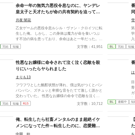
余命一年の無気力悪役令息なのに、ヤンデレ
皇太子と天才たちが命の共有契約を迫ってく
る
月夜 闇花
雪
乙女ゲームの悪役令息ルシル・ヴァン・クロイツに転
第二
生した俺。 しかし、この身体は魔力が命を食いつぶ
学
す不治の病を患っており、余命はあと一年だった。
入
どうせ死ぬなら、シナリオの破滅フラグを回避し、誰
な
文字数：41,951
完結
短編
BL
完結
短編
の記憶にも残らず静かに消え去りたい。 そう願って
秀
王太子アルフレッドに婚約破棄を申し出た。 ――だ
α。 だが湊だけが知っている。
が、それがすべての狂気の始まりだった。 「君の手
い
性悪なお嬢様に命令されて泣く泣く恋敵を殺
はひどく冷たいね。まるで死人のようだ。……婚約の
困
りにいったらヤられました
破棄は認めない」 何も望まず、ただ消えようとする
友関
は
ルシルの儚げな諦観は、逆に攻略対象たちのドス黒い
境。 逃げ場のない距離。
まりも13
目
支配欲と執着に火をつけてしまう。 ヤンデレ王太子
気のない
フワフワとした酩酊状態が薄れ、僕は気がつくとパン
青
アルフレッドの圧倒的な拘束。 実直な騎士ガレッド
学
パンパン、ズチュッと卑猥な音をたてて激しく誰かと
ガ
の盲目的な献身。 天才魔術師ノアの狂気的な探究。
交わっていた。 性悪なお嬢様の命令で恋敵を泣く泣
わ
ルシルが死の淵へ沈み込もうとしたとき、三人は神の
く殺りに行ったら逆にヤラれちゃった、ちょっとアホ
BL
連載中
短
い
文字数：10,712
完結
短編
R15
理に逆らう禁忌の魔術を実行する。 それは、自らの
な子の話です。 （ムーンライトノベルにも掲載して
助
命と魔力をルシルの身体へ直接繋ぎ止める『命の共有
います）
ロ
契約』だった――。 「君はもう、どこへも行けな
俺、転生したら社畜メンタルのまま超絶イケ
していく
い。永遠に、私たちと共にあるんだ」 死んで逃げる
近
メンになってた件～転生したのに、恋愛難易
ことすら許されない豪奢な鳥籠の中、悪役令息は息が
との
詰まるほど甘い絶望と幸福に溺れていく。 ヤンデレ
度はなぜかハードモード
中岡 始
を