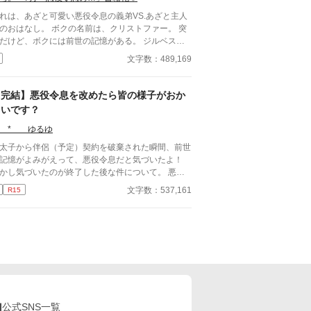
が、 選び直すまでの物語。 ※本編全て完結しました
れは、あざと可愛い悪役令息の義弟VS.あざと主人
はなし。 ボクの名前は、クリストファー。 突
だけど、ボクには前世の記憶がある。 ジルベスタ
お義兄さまと初めて会ったとき、そのご尊顔を見て
文字数：489,169
あああ！《《この人》》、知ってるう！悪役令息
！」 と思い出したのだ。 あ、この人ゲームの悪役
、って。 そう、俺が今いるこの世界は、ゲー
【完結】悪役令息を改めたら皆の様子がおか
の中の世界だったの！ そして、ボクは悪役令息ジ
しいです？
ベスターの義弟に転生していたのだ！ しかも、モ
。 繰り返します。ボクはモブ！！「完全なるモ
* ゆるゆ
だ！ ゲームの中のボクには、モブすぎて名
太子から伴侶（予定）契約を破棄された瞬間、前世
もキャラデザもなかった。 どおりで今まで毎日自
記憶がよみがえって、悪役令息だと気づいたよ！
の顔をみてもなんにも思い出さなかったわけだ！
かし気づいたのが終了した後な件について。 悪役
なみに、ジルベスターお義兄さまは悪役ながら非常
息で断罪なんて絶対だめだ！ 泣いちゃう！ せっ
文字数：537,161
R15
人気があった。 その理由の第一は、ビジュアル！
く前世を思い出したんだから、これからは心を入れ
空に輝く月みたいにキラキラした銀髪。夜の闇を思
えて、真面目にがんばっていこう！ と思ったんだ
せる深い紺碧の瞳。 涼やかに切れ上がった眦はサ
ど……あれ？ 皆やさしい？ 主人公はあっちだよ
コーにクール！！ イケメンではなく美形！ビュー
おまけのお話を更新していま
ィフル！ワンダフォー！ ありとあらゆる美辞麗句
した！ プロフのwebサイト
並び立てたくなるくらいに美しい姿かたちなのだ！
ら飛べるので、もしよかったら、お話と一緒に楽し
然ながらボクもそのビジュアルにノックアウトされ
でくださったら、とてもうれしいです！ 表紙や動
。 ネップリももちろんコンプリートしたし、アク
にAIを使っていますが、小説にはAIを使っておりま
タももちろん手に入れた！ そんなボクの推しジル
かげで『もふもふ獣人に転生
スターは、その無表情のせいで「人を馬鹿にしてい
公式SNS一覧
たら、最愛の推しに溺愛されています』書籍化、心