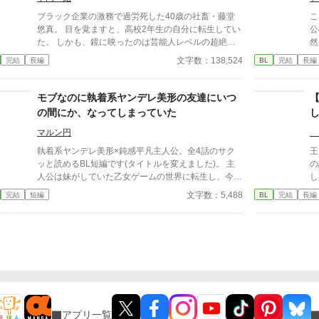
執着BLファンタジー、ここに開幕。
ブラック企業の激務で過労死した40歳の社畜・藤堂
こ
悠真。 目を覚ますと、高校2年生の自分に転生してい
公のお
た。 しかも、鏡に映ったのは芸能人レベルの超絶イ
然
ケメン。 転入初日から女子たちに囲まれ、学園中の
ー
文字数：138,524
完結
長編
BL
完結
長編
話題の的に。 だが、社畜思考が抜けず**「これはマー
「
ケティング施策か？」**と疑うばかり。 そして、モテ
っ
すぎて業務過多状態に陥る。 弁当争奪戦、放課後の
じゃん
モブなのに執着系ヤンデレ美形の友達にいつ
デート攻勢…悠真の平穏は完全に崩壊。 そんな中、
ム
の間にか、なってしまっていた
唯一冷静な男・藤崎颯斗の存在に救われる。 颯斗は
ル
やたらと落ち着いていて、悠真をさりげなくフォロー
ブ
マルン円
する。 「お前といると、楽だ」 次第に悠真の中で、
ブ」なの
執着系ヤンデレ美形×鈍感平凡主人公。全4話のサク
王
彼の存在が大きくなっていき――。 「お前、俺から
前
ッと読めるBL短編です(タイトルを変えました)。 主
の
逃げるな」 颯斗の言葉に、悠真の心は大きく揺れ動
分
人公は妹がしていた乙女ゲームの世界に転生し、今は
し
く。 転生×学園ラブコメ×じわじわ迫る恋。 これは、
ち
ロニーとして地味な高校生活を送っている。内気なロ
令
文字数：5,488
完結
短編
BL
完結
長編
悠真が「本当に選ぶべきもの」を見つける物語。 続
に
ニーが気軽に学校で話せる友達は同級生のエドだけ
か
編『元社畜の俺、大学生になってまたモテすぎてるけ
夜
で、ロニーとエドはいっしょにいることが多かった。
替
ど、今度は恋人がいるので無理です』 かつてブラッ
わ
しかし、ロニーはある日、髪をばっさり切ってイメチ
け
ク企業で心を擦り減らし、過労死した元社畜の男・藤
イ
ェンしたエドを見て、エドがヒロインに執着しまくる
ー？ 本編完結済です。 
堂悠真は、 転生した高校時代を経て、無事に大学生
テ
メインキャラの一人だったことを思い出す。 平凡な
す。 皆の動画をつくりま
になった―― 恋人である藤崎颯斗と共に。 だが、大
を
生活を送りたいロニーは、これからヒロインのことを
か
学という“自由すぎる”世界は、ふたりの関係を少しず
当
好きになるであろうエドとは距離を置こうと決意す
ん
つ揺らがせていく。 「付き合ってるけど、誰にも言
た
る。 タイトルを変えました。 前のタイトルは、「モ
画
っていない」 その選択が、予想以上のすれ違いを生
ス
ブなのに、いつのまにかヒロインに執着しまくるキャ
せん 皆さまの応援のお
んでいった。 モテ地獄の再来、空気を読み続ける
ベ
アプリ一覧
ラの友達になってしまっていた」です。 急に変えて
し