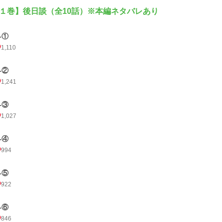
１巻】後日談（全10話）※本編ネタバレあり
-①
1,110
-②
1,241
-③
1,027
-④
994
-⑤
922
-⑥
846