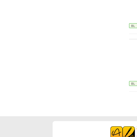
BL
BL