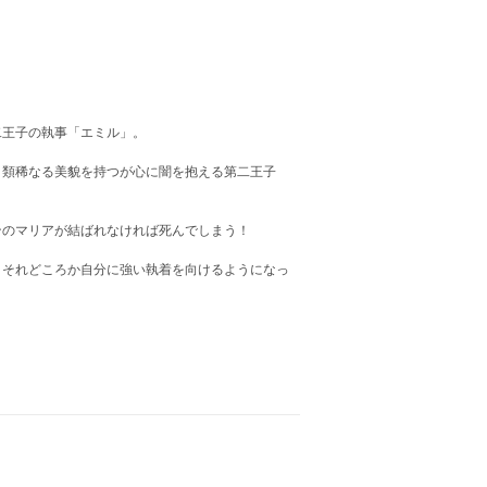
二王子の執事「エミル」。
、類稀なる美貌を持つが心に闇を抱える第二王子
。
ンのマリアが結ばれなければ死んでしまう！
、それどころか自分に強い執着を向けるようになっ