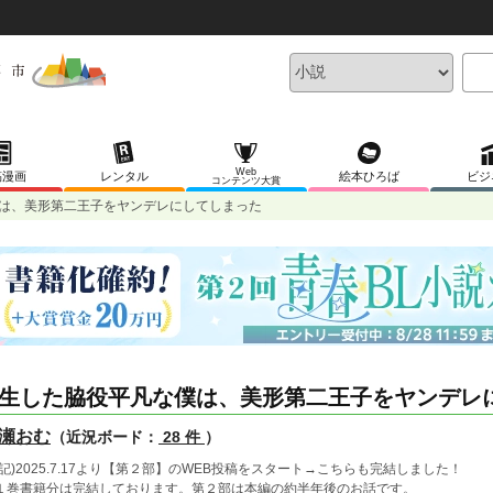
Web
稿漫画
レンタル
絵本ひろば
ビジ
コンテンツ大賞
は、美形第二王子をヤンデレにしてしまった
生した脇役平凡な僕は、美形第二王子をヤンデレ
瀬おむ
（近況ボード：
28 件
）
追記)2025.7.17より【第２部】のWEB投稿をスタート→こちらも完結しました！
１巻書籍分は完結しております。第２部は本編の約半年後のお話です。