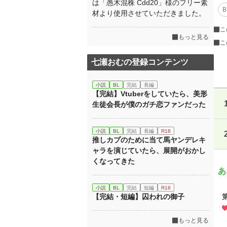
は「愚木混株 Cdd20」様のフリー素
B
材より使用させていただきました。
こ
もっと見る
こ
七瀬おむの登録コンテンツ
小説
BL
完結
長編
【完結】Vtuberをしていたら、美形
生徒会長が僕のガチ恋ファンだった
小説
BL
完結
長編
R18
推しカプのために当て馬ヤンデレキ
ャラを演じていたら、展開がおかし
くなってきた
あ
小説
BL
完結
短編
R18
【完結・短編】囚われの御子
もっと見る