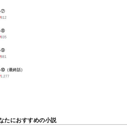
-⑦
812
-⑧
835
-⑨
881
1-⑩（最終話）
1,277
なたにおすすめの小説