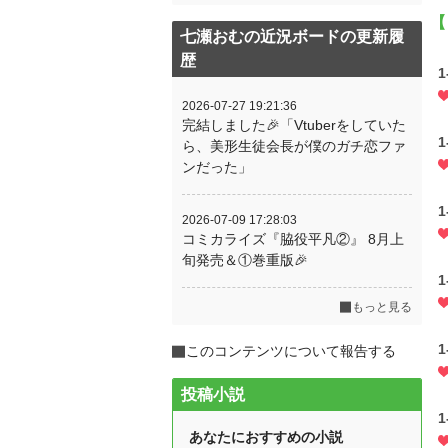
【
七瀬おむの近況ボードの更新履
歴
1
2026-07-27 19:21:36
完結しました🎉「Vtuberをしていた
1
ら、美形生徒会長が僕のガチ恋ファ
ンだった」
1
2026-07-09 17:28:03
コミカライズ『脇役平凡②』 8月上
旬発売＆①巻重版🎉
1
もっと見る
1
このコンテンツについて報告する
投稿小説
1
あなたにおすすめの小説