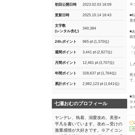
※
初回公開日時
2023.02.03 18:09
更新日時
2025.10.14 18:43
■
美
文字数
340,384
(レンタル含む)
■
前
24h.ポイント
965 pt (1,370位)
『
週間ポイント
3,441 pt (2,927位)
「
月間ポイント
12,481 pt (3,707位)
し
年間ポイント
328,637 pt (1,764位)
死
て
累計ポイント
2,982,123 pt (1,641位)
■
※
七瀬おむのプロフィール
※
ヤンデレ、執着、溺愛攻め、美形×
平凡を書いています。攻め→受けの
小
激重感情が大好きです。※アイコン