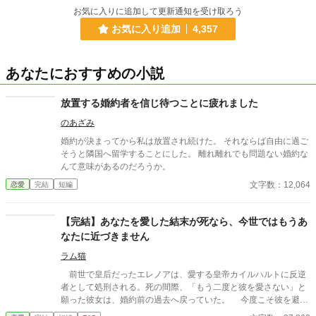
お気に入りに追加して更新通知を受け取ろう
お気に入り追加
4,357
あなたにおすすめの小説
放置する婚約者を信じ待つことに疲れました
のあざみ
婚約が決まってから私は放置され続けた。 それならば自由に過ご
そうと隣国へ留学することにした。 離れ離れでも問題ない婚約な
んて意味があるのだろうか。
文字数：12,064
恋愛
完結
短編
【完結】あなたを愛した結末が死なら、今世ではもうあ
なたに近づきません
ラム猫
前世で皇后だったエレノアは、愛する皇帝カイルハルトに反逆
者として処刑される。死の間際、「もう二度と彼を愛さない」と
願った彼女は、婚約前の過去へ戻っていた。 今度こそ彼を避け
ようと決めるが、なぜか前世では冷たかった皇太子は執着するよ