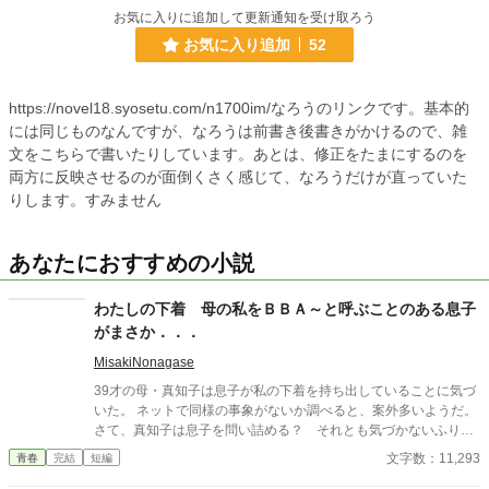
お気に入りに追加して更新通知を受け取ろう
お気に入り追加
52
https://novel18.syosetu.com/n1700im/なろうのリンクです。基本的
には同じものなんですが、なろうは前書き後書きがかけるので、雑
文をこちらで書いたりしています。あとは、修正をたまにするのを
両方に反映させるのが面倒くさく感じて、なろうだけが直っていた
りします。すみません
あなたにおすすめの小説
わたしの下着 母の私をＢＢＡ～と呼ぶことのある息子
がまさか．．．
MisakiNonagase
39才の母・真知子は息子が私の下着を持ち出していることに気づ
いた。 ネットで同様の事象がないか調べると、案外多いようだ。
さて、真知子は息子を問い詰める？ それとも気づかないふりを
続けてあげるか？ そのほかに外伝も綴りました。
文字数：11,293
青春
完結
短編