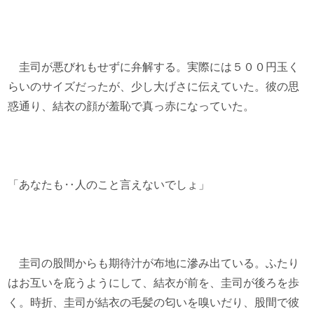
圭司が悪びれもせずに弁解する。実際には５００円玉く
らいのサイズだったが、少し大げさに伝えていた。彼の思
惑通り、結衣の顔が羞恥で真っ赤になっていた。
「あなたも‥人のこと言えないでしょ」
圭司の股間からも期待汁が布地に滲み出ている。ふたり
はお互いを庇うようにして、結衣が前を、圭司が後ろを歩
く。時折、圭司が結衣の毛髪の匂いを嗅いだり、股間で彼