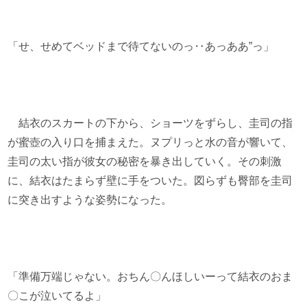
「せ、せめてベッドまで待てないのっ‥あっああ”っ」
結衣のスカートの下から、ショーツをずらし、圭司の指
が蜜壺の入り口を捕まえた。ヌプリっと水の音が響いて、
圭司の太い指が彼女の秘密を暴き出していく。その刺激
に、結衣はたまらず壁に手をついた。図らずも臀部を圭司
に突き出すような姿勢になった。
「準備万端じゃない。おちん〇んほしいーって結衣のおま
〇こが泣いてるよ」