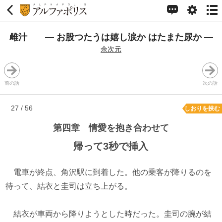
雌汁 ― お股つたうは嬉し涙か はたまた尿か ―
余次元
前の話
次の話
27 / 56
しおりを挟む
第四章 情愛を抱き合わせて
帰って3秒で挿入
電車が終点、角沢駅に到着した。他の乗客が降りるのを
待って、結衣と圭司は立ち上がる。
結衣が車両から降りようとした時だった。圭司の腕が結