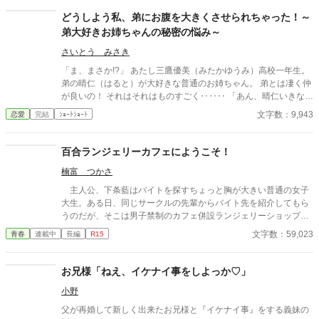
どうしよう私、弟にお腹を大きくさせられちゃった！～
弟大好きお姉ちゃんの秘密の悩み～
さいとう みさき
「ま、まさか!?」 あたし三鷹優美（みたかゆうみ）高校一年生。
弟の晴仁（はると）が大好きな普通のお姉ちゃん。 弟とは凄く仲
が良いの！ それはそれはものすごく‥‥‥ 「あん、晴仁いきなり
そんなのお口に入らないよぉ～♡」 そんな関係のあたしたち。 で
文字数：9,943
恋愛
完結
ｼｮｰﾄｼｮｰﾄ
もある日トイレであたしはアレが来そうなのになかなか来ないの
も気にもせずスカートのファスナーを上げると‥‥‥ 「うそっ！
お腹が出て来てる!?」 お姉ちゃんの秘密の悩みです。
百合ランジェリーカフェにようこそ！
楠富 つかさ
主人公、下条藍はバイトを探すちょっと胸が大きい普通の女子
大生。ある日、同じサークルの先輩からバイト先を紹介してもら
うのだが、そこは男子禁制のカフェ併設ランジェリーショップ
で！？ ちょっとハレンチなお仕事カフェライフ、始まりま
文字数：59,023
青春
連載中
長編
R15
す！！ ※この物語はフィクションであり実在の人物・団体・法律
とは一切関係ありません。 表紙画像はAIイラストです。下着が生
成できないのでビキニで代用しています。
お兄様「ねえ、イケナイ事をしよっか♡」
小野
父が再婚して新しく出来たお兄様と『イケナイ事』をする義妹の