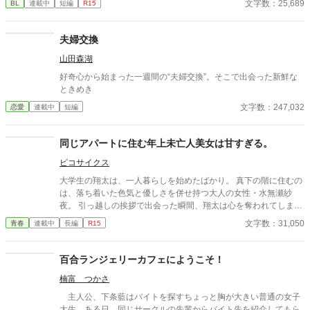
文字数：25,689
BL
連載中
短編
R15
真面目だが強気で、どこか挑発的な笑みを浮かべる青年。 ある
夜、取引先とのトラブル対応で二人だけが残ったオフィスで、 篠
原は上司に向かって、いつもの穏やかな口調を崩した。「……そ
夫婦交換
んな顔、部下には見せないんですね」 疲労で僅かに緩んだ榊の表
山田森湖
情。 その弱さを見逃さず、篠原はデスク越しに距離を詰める。
「強がらなくていいですよ。俺の前では、もう」 指先が榊のネク
好奇心から始まった一週間の“夫婦交換”。そこで出会った新鮮な
タイを掴む。 引き寄せられた瞬間、榊の理性は音を立てて崩れ
ときめき
た。 拒むことも、許すこともできないまま、 彼は“部下”の手によ
文字数：247,032
恋愛
連載中
短編
って、ひとつずつ乱されていく。 言葉で支配され、触れられるた
びに、自分の知らなかった感情と快楽を知る。それは、上司とし
ての誇りを壊すほどに甘く、逃れられないほどに深い。 だが、篠
同じアパートに住む年上未亡人美女は甘すぎる。
原の視線の奥に宿るのは、ただの欲望ではなかった。 そこには、
ずっと榊だけを見つめ続けてきた、静かな執着がある。 「俺、前
ピコサイクス
から思ってたんです。 あなたが誰かに“支配される”ところ、き
大学生の翔太は、一人暮らしを始めたばかり。 真下の階に住むの
っと綺麗だろうなって」 支配する側だったはずの男が、 支配され
は、落ち着いた色気と優しさを併せ持つ大人の女性・水無瀬紗
ることで初めて“生きている”と感じてしまう――。 上司と部下、
夜。 引っ越しの挨拶で出会った瞬間、翔太は心を奪われてしま
立場も理性も、すべてが絡み合うオフィスの夜。 秘密の扉を開け
う。 偶然にもアルバイト先のスーパーで再会した彼女は、翔太を
た榊は、もう戻れない。 快楽に溺れるその瞬間まで、彼を待つの
文字数：31,050
青春
連載中
長編
R15
すぐに採用し、温かく仕事を教えてくれる存在だった。 ある日の
は破滅か、それとも救いか。 ――これは、ひとりの上司が“愛”と
仕事帰り、ふたりで過ごす時間が増えていき――そして気づけば
いう名の支配に沈んでいく物語。
紗夜の部屋でご飯をご馳走になるほど親密に。 優しくて穏やかで
百合ランジェリーカフェにようこそ！
――その色気に触れるたび、翔太の心は揺れていく。 大人の女性
楠富 つかさ
と大学生、甘くちょっぴり刺激的な同居生活（？）がはじまる。
主人公、下条藍はバイトを探すちょっと胸が大きい普通の女子
大生。ある日、同じサークルの先輩からバイト先を紹介してもら