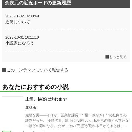
余次元の近況ボードの更新履歴
2023-11-02 14:30:49
近況について
2023-10-31 16:11:10
小説家になろう
もっと見る
このコンテンツについて報告する
あなたにおすすめの小説
上司、快楽に沈むまで
赤林檎
完璧な男――それが、営業部課長・**榊（さかき）**の社内での
評判だった。 冷静沈着、部下にも厳しい。私生活の噂すら立たな
いほどの隙のなさ。 だが、その“完璧”が崩れる日がくるとは、誰
も想像していなかった。 入社三年目の篠原は、榊の直属の部下。