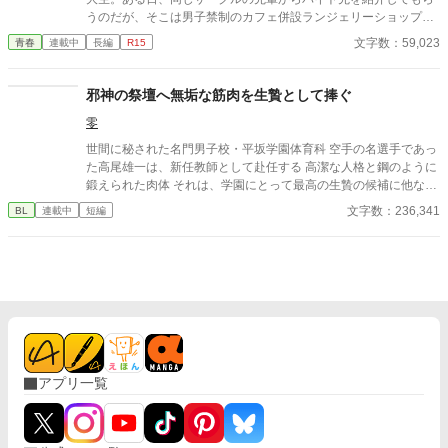
うのだが、そこは男子禁制のカフェ併設ランジェリーショップ
で！？ ちょっとハレンチなお仕事カフェライフ、始まりま
文字数：59,023
青春
連載中
長編
R15
す！！ ※この物語はフィクションであり実在の人物・団体・法律
とは一切関係ありません。 表紙画像はAIイラストです。下着が生
成できないのでビキニで代用しています。
邪神の祭壇へ無垢な筋肉を生贄として捧ぐ
零
世間に秘された名門男子校・平坂学園体育科 空手の名選手であっ
た高尾雄一は、新任教師として赴任する 高潔な人格と鋼のように
鍛えられた肉体 それは、学園にとって最高の生贄の候補に他なら
なかった 至高の筋肉を持つ、精神を削られ意志をなくした青年を
文字数：236,341
BL
連載中
短編
太古の神に捧げるため、“水”、“風”、“土”の信奉者達が暗躍する 意
志をなくし筋肉の操り人形と化した“デク” 消える教師 山奥の男子
校で繰り広げられるダークファンタジー
アプリ一覧