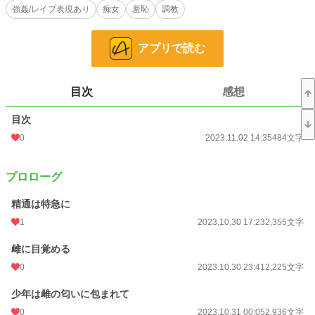
強姦/レイプ表現あり
痴女
羞恥
調教
自分の性癖に悩める男の青春おしっこストーリー。
※1.「おしっこがのみたくて」から改題（10/31）、「お股に泪つたわせて」か
アプリで読む
ら改題（11/1）しました。また戻すかもしれません。尿成分を残す必要があると
考えてのことです。
※2.「ＪＫおしっこゴクゴク物語」が利用規約に抵触しました。残念。どこまで
目次
感想
OKなのかわかりませんが、修正しながら、ゆっくりUPしていきたいと思いま
す。そもそも当初女子高生ドラッグ中毒おしっこサーバーをやらせようとした俺
目次
の趣向がダメなのかもしれません。そのため、本作に登場する女性は成人１８歳
以上の女性のみとします。今後利用規約に抵触したら、もう諦めます。2023.10.
0
2023.11.02 14:35
484文字
30
プロローグ
小説
19,649 位 / 228,704 件
精通は特急に
大衆娯楽
377 位 / 6,071 件
1
2023.10.30 17:23
2,355文字
お気に入り
52
雌に目覚める
24h.ポイント
35 pt
0
2023.10.30 23:41
2,225文字
文字数
84,801
少年は雌の匂いに包まれて
更新日時
2023.12.20 16:21
0
2023.10.31 00:05
2,936文字