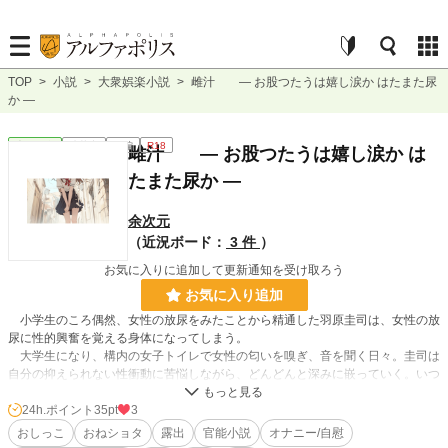
TOP
>
小説
>
大衆娯楽小説
>
雌汁 ― お股つたうは嬉し涙か はたまた尿
か ―
大衆娯楽
連載中
長編
R18
雌汁 ― お股つたうは嬉し涙か は
たまた尿か ―
余次元
（近況ボード：
3 件
）
お気に入りに追加して更新通知を受け取ろう
お気に入り追加
小学生のころ偶然、女性の放尿をみたことから精通した羽原圭司は、女性の放
尿に性的興奮を覚える身体になってしまう。
大学生になり、構内の女子トイレで女性の匂いを嗅ぎ、音を聞く日々。圭司は
自分の抑えられない性衝動に苦悩しながら、どんどんと深みに嵌っていく。いつ
ものように女子トイレの様子を伺っていると、偶然好意を抱いていた娘がトイレ
から出てくると、残滓を味わうためその便房に潜入してしまう。入るとその娘の
24h.ポイント
35pt
3
生理用ポーチが忘れてあり、その娘が戻って来るのだった。圭司は無事に女子ト
おしっこ
おねショタ
露出
官能小説
オナニー/自慰
イレから脱出できるのか、そして、真っ当な道に戻ることができるのか。