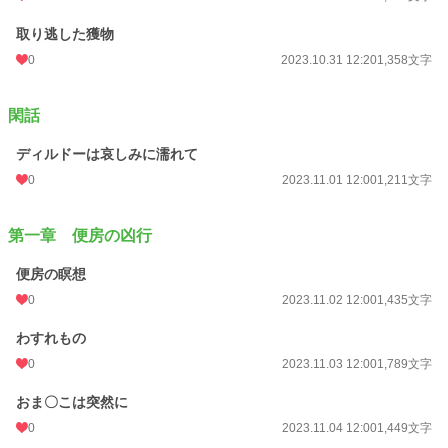
初回公開日時
2023.10.30 17:23
取り逃した獲物
週間ポイント
246 pt (22,207 位)
0
2023.10.31 12:20
1,358文字
月間ポイント
1,258 pt (21,176 位)
閑話
年間ポイント
18,720 pt (21,007 位)
ディルドーは哀しみに濡れて
累計ポイント
119,752 pt (27,362 位)
0
2023.11.01 12:00
1,211文字
第一章 便房の凶行
便房の瞑想
0
2023.11.02 12:00
1,435文字
わすれもの
0
2023.11.03 12:00
1,789文字
おま〇こは突然に
0
2023.11.04 12:00
1,449文字