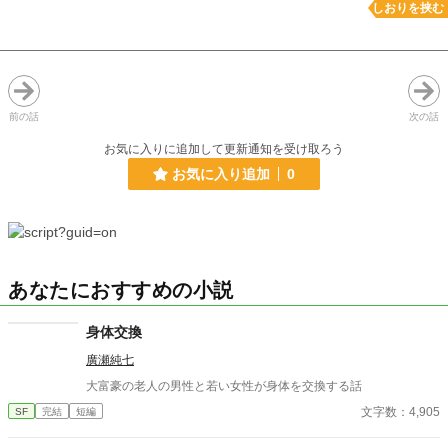
しおりを挟む
前の話
次の話
お気に入りに追加して更新通知を受け取ろう
お気に入り追加
0
あなたにおすすめの小説
身体交換
廣瀬純七
大富豪の老人の男性と若い女性が身体を交換する話
文字数：4,905
SF
完結
短編