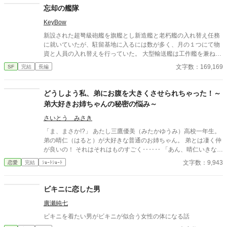
忘却の艦隊
KeyBow
新設された超弩級砲艦を旗艦とし新造艦と老朽艦の入れ替え任務
に就いていたが、駐留基地に入るには数が多く、月の１つにて物
資と人員の入れ替えを行っていた。 大型輸送艦は工作艦を兼ね
た。 総勢２５０艦の航宙艦は退役艦が１１０艦、入れ替え用が同
文字数：169,169
SF
完結
長編
数。 残り３０艦は増強に伴い新規配備される艦だった。 輸送任務
の最先任士官は大佐。 新造砲艦の設計にも関わり、旗艦の引き渡
しのついでに他の艦の指揮も執り行っていた。 本来艦隊の指揮は
どうしよう私、弟にお腹を大きくさせられちゃった！～
少将以上だが、輸送任務の為、設計に関わった大佐が任命され
弟大好きお姉ちゃんの秘密の悩み～
た。 他に星系防衛の指揮官として少将と、退役間近の大将と
その副官や副長が視察の為便乗していた。 公安に近い監査だっ
さいとう みさき
た。 しかし、この２名とその側近はこの艦隊及び駐留艦隊の指揮
「ま、まさか!?」 あたし三鷹優美（みたかゆうみ）高校一年生。
系統から外れている。 そんな人員の載せ替えが半分ほど行われた
弟の晴仁（はると）が大好きな普通のお姉ちゃん。 弟とは凄く仲
時に中緊急警報が鳴り、ライナン星系第３惑星より緊急の救援要
が良いの！ それはそれはものすごく‥‥‥ 「あん、晴仁いきなり
請が入る。 機転を利かせ砲艦で敵の大半を仕留めるも、苦し紛れ
そんなのお口に入らないよぉ～♡」 そんな関係のあたしたち。 で
文字数：9,943
恋愛
完結
ｼｮｰﾄｼｮｰﾄ
に敵は主系列星を人口ブラックホールにしてしまった。 完全にブ
もある日トイレであたしはアレが来そうなのになかなか来ないの
ラックホールに成長し、その重力から逃れられないようになるま
も気にもせずスカートのファスナーを上げると‥‥‥ 「うそっ！
で数分しか猶予が無かった。 意図しない戦闘の影響から士気はだ
お腹が出て来てる!?」 お姉ちゃんの秘密の悩みです。
ビキニに恋した男
だ下がり。そのブラックホールから逃れる為、禁止されている重
力ジャンプを敢行する。 恒星から近い距離では禁止されている
廣瀬純七
し、システム的にも不可だった。 なんとか制限内に解除し、重力
ビキニを着たい男がビキニが似合う女性の体になる話
ジャンプを敢行した。 しかし、禁止されているその理由通りの状