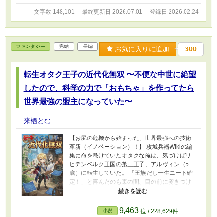
文字数 148,101
最終更新日 2026.07.01
登録日 2026.02.24
ファンタジー
完結
長編
お気に入りに追加
300
転生オタク王子の近代化無双 〜不便な中世に絶望
したので、科学の力で「おもちゃ」を作ってたら
世界最強の盟主になっていた〜
来栖とむ
【お尻の危機から始まった、世界最強への技術
革新（イノベーション）！】 攻城兵器Wikiの編
集に命を懸けていたオタクな俺は、気づけばリ
ヒテンベルク王国の第三王子、アルヴィン（5
歳）に転生していた。 「王族だし一生ニート確
定！」と喜んだのも束の間、目の前に突きつけ
られたのは絶望的な中世の現実だった。 ――ト
イレットペーパーがない。 ――石鹸がない。
――まともな筆記用具すらない。 「おれの繊細
9,463
小説
位 / 228,629件
な二十一世紀生活を返せぇぇぇ！」 お尻の平和