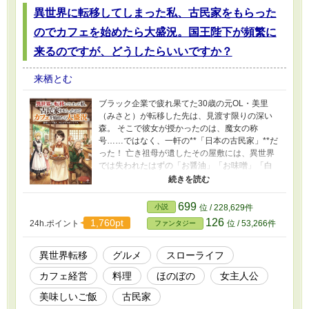
異世界に転移してしまった私、古民家をもらった
のでカフェを始めたら大盛況。国王陛下が頻繁に
来るのですが、どうしたらいいですか？
来栖とむ
ブラック企業で疲れ果てた30歳の元OL・美里
（みさと）が転移した先は、見渡す限りの深い
森。 そこで彼女が授かったのは、魔女の称
号……ではなく、一軒の**「日本の古民家」**だ
った！ 亡き祖母が遺したその屋敷には、異世界
では失われたはずの「お醤油」「お味噌」「白
いお砂糖」という禁断の調味料が眠っていて
――。 「えっ、唐揚げにそんなに感動しちゃう
の？」 「プリン一口で、国王陛下が泣いちゃっ
699
小説
位 / 228,629件
た……！？」 おにぎり、オムライス、そして肉
126
1,760pt
24h.ポイント
位 / 53,266件
ファンタジー
汁溢れるハンバーグ。 現代日本の「当たり前」
が、この世界では常識を覆す究極の美食に。 お
掃除のプロな親子や、お忍びの王様、さらには
異世界転移
グルメ
スローライフ
ツンデレな宮廷料理人まで巻き込んで、 美味し
カフェ経営
料理
ほのぼの
女主人公
い香りに包まれた、心もお腹も満たされるスロ
ーライフが今、始まります！
美味しいご飯
古民家