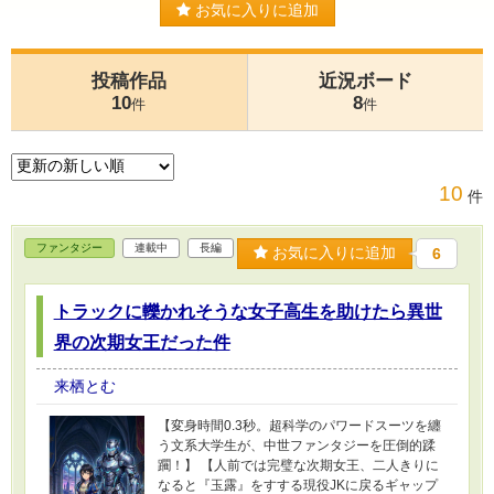
お気に入りに追加
投稿作品
近況ボード
10
8
件
件
10
件
ファンタジー
連載中
長編
お気に入りに追加
6
トラックに轢かれそうな女子高生を助けたら異世
界の次期女王だった件
来栖とむ
【変身時間0.3秒。超科学のパワードスーツを纏
う文系大学生が、中世ファンタジーを圧倒的蹂
躙！】 【人前では完璧な次期女王、二人きりに
なると『玉露』をすする現役JKに戻るギャップ