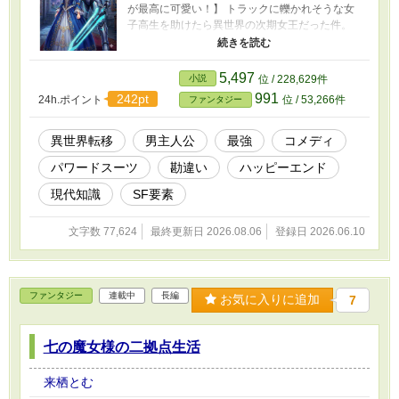
が最高に可愛い！】 トラックに轢かれそうな女
子高生を助けたら異世界の次期女王だった件。
神様から貰った無敵のパワードスーツで無双し
てたら、喋れないせいで「伝説の聖騎士」と崇
め奉られて王配に指名されました。 ～フリル服
5,497
小説
位 / 228,629件
の大学生、元JKの女王と玉露をすすりながら2、
991
242pt
24h.ポイント
位 / 53,266件
ファンタジー
3年で確実に地球へ帰る期間限定の異世界赴任ラ
イフ～ 大学のブラック研究室に酷使され、偏頭
痛と胃炎に悩まされていた文系大学生・宮坂蓮
異世界転移
男主人公
最強
コメディ
（みやさかれん）。 ある夜、トラックに轢かれ
パワードスーツ
勘違い
ハッピーエンド
そうになった塾帰りの女子高生を咄嗟に助け
た……はずが、気づけば真っ白な神界の管理室
現代知識
SF要素
にいた！？ 元の地球に戻れるのはシステムの関
係で２〜３年後。 ただし、地球側では一秒も時
文字数 77,624
最終更新日 2026.08.06
登録日 2026.06.10
間は進まないという、実質【期間限定の異世界
海外赴任】が決定！ お詫びとして神様に『超健
康体』に改造され、さらに中世の甲冑に見える
無敵の超科学ガジェット【パワードスーツ（超
ファンタジー
連載中
長編
振動ブレード搭載）】を支給された蓮。 本人は
お気に入りに追加
7
声が出せないせいで一言も喋っていないのに、
周囲の大ハッタリとハイパー勘違いにより、蓮
七の魔女様の二拠点生活
のハードルは大気圏を突破するまで爆上げさ
れ、気づけば「伝説の聖騎士セイル」として未
来の女王を支えることに！ 陰謀や国家規模の罠
来栖とむ
を、超科学のセンサーと、周囲の「聖騎士が邪