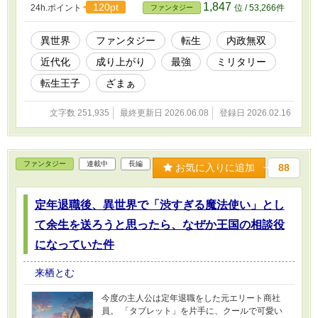
1,847
120pt
24h.ポイント
位 / 53,266件
ファンタジー
と快適な引きこもり生活を守るため、俺は決意
する。ないなら作ればいい。 パルプから紙を漉
き、毛細管現象で万年筆を再発明。さらには複
異世界
ファンタジー
転生
内政無双
式簿記、有刺鉄線、挙句の果てには蒸気機関ま
近代化
成り上がり
最強
ミリタリー
で……。 自分の「趣味とおもちゃ」を作ってい
たはずが、気づけば周囲には数字の天才、凄腕
転生王子
ざまぁ
の狙撃手、伝説の鍛冶師が集結し、俺の離宮は
世界で最も危険な「近代化の要塞」と化してい
文字数 251,935
最終更新日 2026.06.08
登録日 2026.02.16
た。 やがて、小国を侮る大国たちの二十万連合
軍が押し寄せるが――。 「時代遅れの騎士道ご
っこは終わりだ。科学の暴力（近代戦）を教え
てやる」 これは、ただ快適に暮らしたいだけの
ファンタジー
連載中
長編
オタク王子が、科学と経済の力で中世を魔改造
お気に入りに追加
88
し、いつの間にか世界を平らげてしまう物語。
定年退職後、異世界で「渋すぎる魔法使い」とし
て余生を送ろうと思ったら、なぜか王国の相談役
になっていた件
来栖とむ
今度の主人公は定年退職をした元エリート商社
員。 「タブレット」を片手に、クールで可愛い