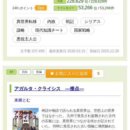
228,629
小説
位 / 228,629件
53,266
0pt
24h.ポイント
位 / 53,266件
ファンタジー
異世界転移
内政
戦記
シリアス
謀略
現代知識チート
国家戦略
悪役主人公
文字数 207,495
最終更新日 2026.02.15
登録日 2025.12.26
SF
完結
長編
お気に入りに追加
9
アガルタ・クライシス ―接点―
来栖とむ
神話や物語で語られる異世界は、空想上の世界
ではなかった。 九州で発見され盗難された古代
の石板には、異世界につながる何かが記されて
いた。 同時に発見された古い指輪に偶然触れた