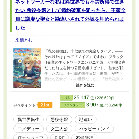
ネットワーカーな私は異世界でも不労所得で生き
たい 悪役令嬢として婚約破棄を狙ったら、王家全
員に謙虚な聖女と勘違いされて外堀を埋められま
した
来栖とむ
「私の目標は、十七歳での完全リタイア。――
それ以外はすべて『ノイズ』ですわ」 ブラック
IT企業のネットワークエンジニア兼、ガチ投資家
だった前世を持つ公爵令嬢リゼット。 彼女が転
生したのは、十七歳の誕生日に「断罪」が待ち
受ける乙女ゲームの世界だった。 「婚約破棄？
結構です。むしろ退職金（慰謝料）をいただけ
ます？」 死を回避し、優雅な不労所得生活
（FIRE）を手に入れるため、リゼットは前世の
25,147
小説
位 / 228,629件
知識をフル稼働させる。 魔法を「論理回路」と
3,907
21pt
24h.ポイント
位 / 53,266件
ファンタジー
してハックし、物理法則をデバッグ。 投資理論
で王国の経済を掌握し、政治的リスクを徹底的
にヘッジ。 ……はずだったのに。 面倒を避ける
異世界転生
悪役令嬢
勘違い
ために効率化した魔法は「神業」と称えられ、
コメディー
女主人公
ハッピーエンド
資産を守るために回避した戦争は「救国の奇
跡」と呼ばれ、 気づけば「沈黙の賢者」として
ITエンジニア
FIRE
不労所得