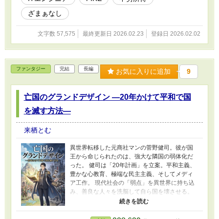
全国民から崇拝されるハメに！？ さらには、攻
略対象の王子からは「重すぎる信仰」を向けら
ざまぁなし
れ、 ライバルのはずのヒロインは「狂信的な弟
子」へとジョブチェンジ。 世界という名のバッ
文字数 57,575
最終更新日 2026.02.23
登録日 2026.02.02
クエンドをデバッグした結果、リゼットは「世
界の管理者（創造主代行）」として、永遠のメ
ンテナンス業務に強制就職（王妃確定）させら
れそうになっていて――！？ 「勘弁して。私の
ファンタジー
完結
長編
お気に入りに追加
9
有給休暇（隠居生活）はどこにあるのよ！！」
投資家令嬢リゼットによる、勘違いと爆速の隠
居（できない）生活、ここに開幕！
亡国のグランドデザイン ―20年かけて平和で国
を滅す方法―
来栖とむ
異世界転移した元商社マンの菅野健司。彼が国
王から命じられたのは、強大な隣国の弱体化だ
った。 健司は「20年計画」を立案。平和主義、
豊かな心教育、極端な民主主義、そしてメディ
ア工作。 現代社会の「弱点」を異世界に持ち込
み、善良な人々を洗脳して自ら国を壊させる。
「理想」で国を殺す、禁断の亡国シミュレーシ
ョン、開幕。