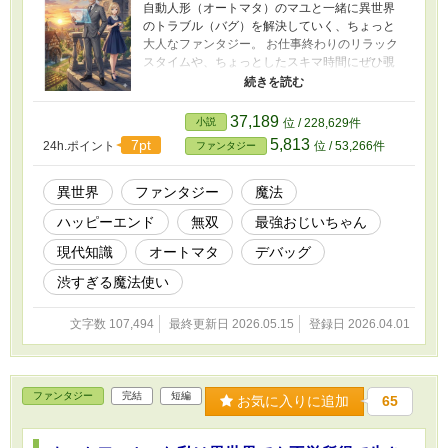
自動人形（オートマタ）のマユと一緒に異世界
のトラブル（バグ）を解決していく、ちょっと
大人なファンタジー。 お仕事終わりのリラック
スタイムや、ちょっとしたスキマ時間にぜひ覗
きに来てくださいね！ あらすじ抜粋 四十年間、
世界を股にかけ戦い抜いた商社マン・岩本道
雄。 彼が定年後にたどり着いたのは、未開の地
37,189
小説
位 / 228,629件
ではなく「不具合（バグ）」だらけの異世界だ
5,813
7pt
24h.ポイント
位 / 53,266件
ファンタジー
った。 「呪い？ いえ、これはただの入力ミスで
す」 魔法の杖の代わりに最新端末『デバッガ
ー』を掲げ、老紳士は今日もロジックで世界を
異世界
ファンタジー
魔法
最適化していく。 伝説の賢者と勘違いされなが
ハッピーエンド
無双
最強おじいちゃん
らも、渋すぎる「余生（ビジネス）」が今、幕
を開ける――。
現代知識
オートマタ
デバッグ
渋すぎる魔法使い
文字数 107,494
最終更新日 2026.05.15
登録日 2026.04.01
ファンタジー
完結
短編
お気に入りに追加
65