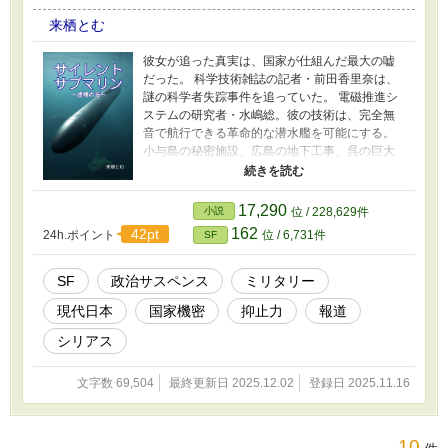
来栖とむ
彼女が追った真実は、国家が仕組んだ最大の嘘
だった。 科学技術雑誌の記者・前田香里奈は、
謎の科学者失踪事件を追っていた。 電磁推進シ
ステムの研究者・水嶋総。彼の技術は、完全無
音で航行できる革命的な潜水艦を可能にする。
小与島の秘密施設、広島の地下工事、呉の巨大
な格納庫—— 断片的な情報を繋ぎ合わせ、前田
は確信する。 「日本政府は、秘密裏に新型潜水
艦を開発している」 しかし、その真実を暴こう
17,290
小説
位 / 228,629件
とする前田に、次々と圧力がかかる。 謎の男・
162
42pt
24h.ポイント
位 / 6,731件
SF
安藤。突然現れた協力者・森川。 彼らは敵か、
味方か—— そして8月の夜、前田は目撃する。
海に下ろされる巨大な「何か」を。 記者が追っ
SF
政治サスペンス
ミリタリー
た真実は、国家が仕組んだ壮大な虚構だった。
現代日本
国家機密
抑止力
報道
疑念こそが武器となり、嘘が現実を変える——
これは、情報戦の時代に問う、現代SF政治サス
シリアス
ペンス。 【全17話完結】
文字数 69,504
最終更新日 2025.12.02
登録日 2025.11.16
10