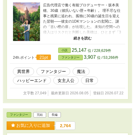
悪を払った！」という凄まじい勘違いで、正面
広告代理店で働く有能プロデューサー・坂本美
からストレスフリーに一刀両断していく！ ただ
穂、30歳（彼氏いない歴＝年齢）。 理不尽な仕
の大学生と、世界史のテストは赤点ギリギリの
事と残業に追われ、孤独に30歳の誕生日を迎え
元JKの女王様。 二人が紡ぐ、絶対にハッピーエ
た翌朝――彼女の1DKマンションの玄関に、謎
ンドが約束された、勘違いだらけの期間限定・
の「古い樫の扉」が出現した。 未知の空間への
異世界改革ファンタジー、ここに開幕！
侵入はリスクだと判断した美穂は、ひとまず「3
メートルの延長コード」で扉を縛り付けて出
社。 後日、週末を利用して扉の先をロジカルに
検証すると、そこは絶対の結界に守られた異世
25,147
小説
位 / 228,629件
界の塔だった！ しかも、30年間ひたすら溜め込
3,907
21pt
24h.ポイント
位 / 53,266件
ファンタジー
み続けた彼女の「生命エネルギー（独身パワ
ー）」が、この世界では莫大な魔力として覚醒
してしまう。
異世界
ファンタジー
魔法
ハッピーエンド
女主人公
日常
文字数 27,049
最終更新日 2026.08.05
登録日 2026.07.22
ファンタジー
完結
長編
お気に入りに追加
2,764