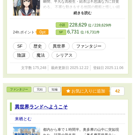
瞬間、平凡な高校生・結衣は不思議な力に目覚
める。 不審な動きをする他国の艦船と怪しい組
織。そんな中、異世界からの来訪者が現れる。
政府の秘密組織も行動を開始する。 古代から権
力者たちによって秘密にされてきた異世界との
228,629
小説
位 / 228,629件
関係。地球とアガルタ、二つの世界を巻き込む
6,731
0pt
24h.ポイント
位 / 6,731件
SF
陰謀の渦中で、古代の謎が解き明かされてい
く。
SF
歴史
異世界
ファンタジー
陰謀
魔法
シリアス
文字数 175,248
最終更新日 2025.12.22
登録日 2025.11.06
ファンタジー
完結
短編
お気に入りに追加
42
異世界ランドへようこそ
来栖とむ
都内から車で１時間半。奥多摩の山中に突如現