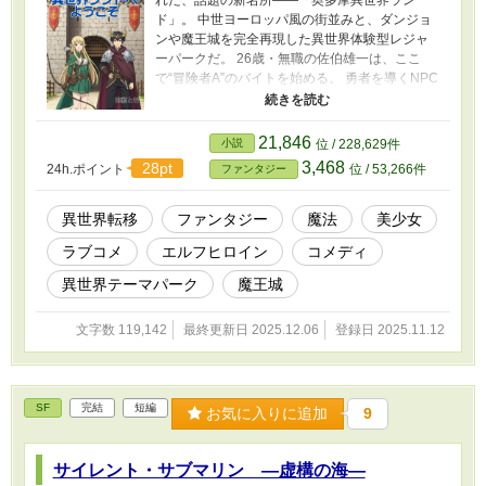
れた、話題の新名所――「奥多摩異世界ラン
ド」。 中世ヨーロッパ風の街並みと、ダンジョ
ンや魔王城を完全再現した異世界体験型レジャ
ーパークだ。 26歳・無職の佐伯雄一は、ここ
で“冒険者A”のバイトを始める。 勇者を導くNPC
役として、剣を振るい、魔物に襲われ、時には
イベントを盛り上げる毎日。 同僚には、美人な
ギルド受付のサーミャ、エルフの弓使いフラー
21,846
小説
位 / 228,629件
ラ、ポンコツ騎士メリーナなど、魅力的な“登場
3,468
28pt
24h.ポイント
位 / 53,266件
ファンタジー
人物”が勢ぞろい。 ――しかしある日、「魔王が
逃げた」という衝撃の知らせが入る。 「体格が
似てるから」という理由で、雄一は急遽、魔王
異世界転移
ファンタジー
魔法
美少女
役の代役を任されることに。 だが、演技を終え
ラブコメ
エルフヒロイン
コメディ
た後、案内された扉の先にあったのは……本物
の異世界だった！ 経営者は魔族、同僚はガチの
異世界テーマパーク
魔王城
魔物。 魔王城で始まる、まさかの「異世界勤
務」生活！ やがて魔王の後継問題に巻き込ま
文字数 119,142
最終更新日 2025.12.06
登録日 2025.11.12
れ、スタンピードも発生（？）の裏で、フラー
ラとの恋が動き出す――。 笑えて、トキメい
て、ちょっと泣ける。 現代×異世界×職場コメデ
ィ、開園！
SF
完結
短編
お気に入りに追加
9
サイレント・サブマリン ―虚構の海―