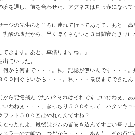
の腕を通し、前を合わせた。アグネスは真っ赤になって
サージの先生のところに連れて行ってあげて。あと、高
、乳酸の塊だから、早くほぐさないと３日間寝たきりに
してきます。あと、車借りますね。」
を出ていった。
。何から何まで・・・。私、記憶が無いんです・・・。
３００回ぐらいから・・・。私・・・最後までできたん
前から記憶飛んでたの？それはそれですごいわねぇ。あ
ないわねぇ・・・。きっちり５００やって、バタンキュ
クワット５００回はやれたんですね？」
んだったわよ。最後はジムの皆巻き込んですごい盛り上
レスラーの才能の一つだから・・・。あんた、その点で