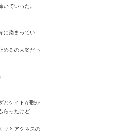
除いていった。
赤に染まってい
止めるの大変だっ
」
ダとケイトが脱が
もらったけど
くりとアグネスの