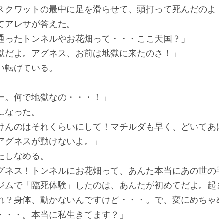
スクワットの最中に足を滑らせて、頭打って死んだのよ
てアレサが答えた。
通ったトンネルやお花畑って・・・ここ天国？」
獄だよ。アグネス、お前は地獄に来たのさ！」
い転げている。
ー。何で地獄なの・・・！」
になった。
けんのはそれくらいにして！マチルダも早く、どいてあ
アグネスが動けないよ。」
たしなめる。
グネス！トンネルにお花畑って、あんた本当にあの世の
ジムで「臨死体験」したのは、あんたが初めてだよ。起
れ？身体、動かないんですけど・・・。で、変にめちゃ
・・・。本当に私生きてます？」