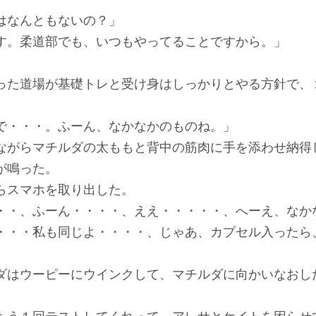
はなんともないの？」
す。柔道部でも、いつもやってることですから。」
」
った道場が基礎トレと受け身はしっかりとやる方針で、
で・・・。ふーん、なかなかのものね。」
ながらマチルダの太ももと背中の筋肉に手を添わせ納得
が鳴った。
らスマホを取り出した。
・・、ふーん・・・・、ええ・・・・・、へーえ、なか
・・・私も同じよ・・・・、じゃあ、カプセル入ったら
ダはウーピーにウインクして、マチルダに向かいなおし