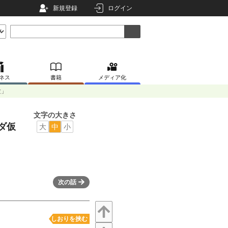
新規登録
ログイン
ネス
書籍
メディア化
験」
文字の大きさ
ダ仮
大
中
小
次の話
しおりを挟む