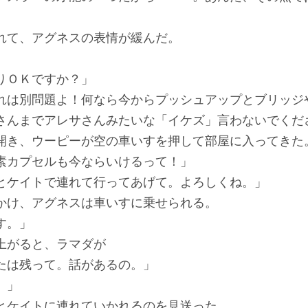
て、アグネスの表情が緩んだ。
りＯＫですか？」
れは別問題よ！何なら今からプッシュアップとブリッジ
さんまでアレサさんみたいな「イケズ」言わないでくだ
開き、ウーピーが空の車いすを押して部屋に入ってきた
素カプセルも今ならいけるって！」
とケイトで連れて行ってあげて。よろしくね。」
かけ、アグネスは車いすに乗せられる。
す。」
上がると、ラマダが
たは残って。話があるの。」
。」
とケイトに連れていかれるのを見送った。