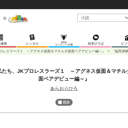
Web
稿漫画
レンタル
絵本ひろば
ビジ
コンテンツ大賞
プロレスラーズ１ ～アグネス仮面＆マチルダ仮面ペアデビュー編～』
>
「臨死体
私たち、JKプロレスラーズ１ ～アグネス仮面＆マチル
面ペアデビュー編～』
あらお☆ひろ
目次