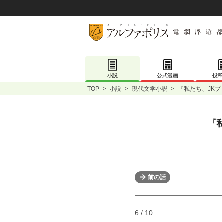
小説
公式漫画
投
TOP
>
小説
>
現代文学小説
>
『私たち、JK
『
前の話
6 / 10