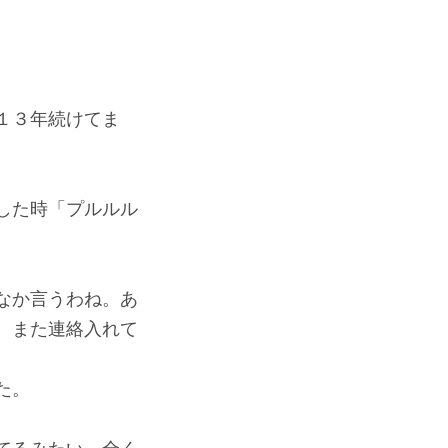
１３年続けてま
した時「プルルル
なか言うわね。あ
、また連絡入れて
た。