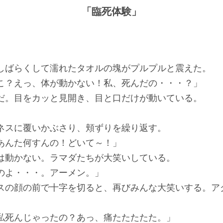
「臨死体験」
ばらくして濡れたタオルの塊がプルプルと震えた。
こ？えっ、体が動かない！私、死んだの・・・？」
だ。目をカッと見開き、目と口だけが動いている。
ネスに覆いかぶさり、頬ずりを繰り返す。
あんた何すんの！どいて～！」
は動かない。ラマダたちが大笑いしている。
のよ・・・。アーメン。」
スの顔の前で十字を切ると、再びみんな大笑いする。ア
私死んじゃったの？あっ、痛たたたたた。」