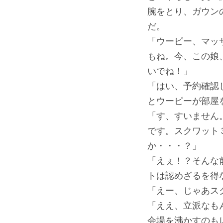
腕をとり、ガウン
だ。
「ウーピー、マッ
もね。今、この娘
いでね！」
「はい、予約確認
とウーピーが部屋
「す、すいません
です。スクワット
か・・・？」
「えぇ！？そんな
トは認めざるを得
「えー、じゃあス
「ええ、立派なも
会場を沸かすのも