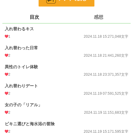
文字数
17,348
更新日時
2024.11.21 10:53
目次
感想
初回公開日時
2024.11.18 15:27
入れ替わるキス
初回完結日時
2024.12.01 09:50
1
2024.11.18 15:27
1,048文字
週間ポイント
196 pt (25,220 位)
入れ替わった日常
月間ポイント
1,210 pt (21,653 位)
2
2024.11.18 21:44
1,260文字
年間ポイント
23,907 pt (17,800 位)
異性のトイレ体験
2
2024.11.18 23:37
1,357文字
累計ポイント
56,671 pt (41,763 位)
入れ替わりデート
2
2024.11.19 07:59
1,525文字
女の子の「リアル」
2
2024.11.19 11:15
1,683文字
ビキニ選びと海水浴の冒険
2
2024.11.19 15:17
1,595文字