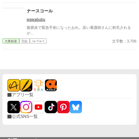
ナースコール
wawabubu
腹膜炎で緊急手術になったおれ。若い看護師さんに剃毛される
が…
文字数：3,706
大衆娯楽
完結
ｼｮｰﾄｼｮｰﾄ
アプリ一覧
公式SNS一覧