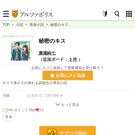
TOP
>
小説
>
青春小説
>
秘密のキス
青春
完結
短編
秘密のキス
廣瀬純七
（近況ボード：
3 件
）
お気に入りに追加して更新通知を受け取ろう
お気に入り追加
キスで体が入れ替わる高校生の男女の話
小説
21,876 位 / 228,589 件
青春
209 位 / 7,913 件
24h.ポイント
28pt
23
お気に入り
青春
16
24h.ポイント
28 pt
アプリで読む