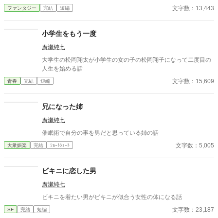
文字数：13,443
ファンタジー
完結
短編
小学生をもう一度
廣瀬純七
大学生の松岡翔太が小学生の女の子の松岡翔子になって二度目の
人生を始める話
文字数：15,609
青春
完結
短編
兄になった姉
廣瀬純七
催眠術で自分の事を男だと思っている姉の話
文字数：5,005
大衆娯楽
完結
ｼｮｰﾄｼｮｰﾄ
ビキニに恋した男
廣瀬純七
ビキニを着たい男がビキニが似合う女性の体になる話
文字数：23,187
SF
完結
短編