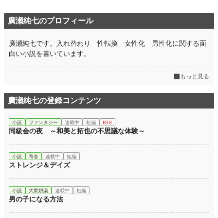
廣瀬純七のプロフィール
廣瀬純七です。入れ替わり 性転換 女性化 男性化に関する面
白い小説を書いています。
もっと見る
廣瀬純七の登録コンテンツ
小説
ファンタジー
連載中
短編
R18
同級会の夜 ～和美と拓也の不思議な体験～
小説
青春
連載中
短編
ストレンジ＆デイズ
小説
大衆娯楽
連載中
短編
男の子になる方法