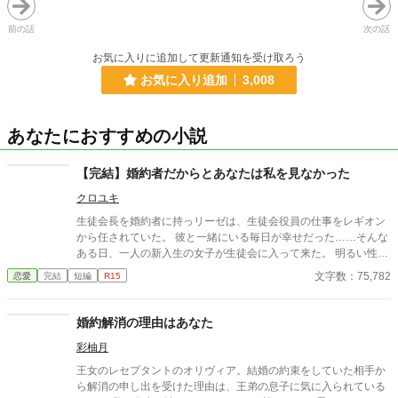
前の話
次の話
お気に入りに追加して更新通知を受け取ろう
お気に入り追加
3,008
あなたにおすすめの小説
【完結】婚約者だからとあなたは私を見なかった
クロユキ
生徒会長を婚約者に持っリーゼは、生徒会役員の仕事をレギオン
から任されていた。 彼と一緒にいる毎日が幸せだった……そんな
ある日、一人の新入生の女子が生徒会に入って来た。 明るい性格
の彼女は直ぐに先輩達と仲が良くなりレギオンもまた新入生に興
文字数：75,782
恋愛
完結
短編
R15
味を抱くように成っていた。 誤字脱字があります。 更新が不定期
ですがよろしくお願いします。
婚約解消の理由はあなた
彩柚月
王女のレセプタントのオリヴィア。結婚の約束をしていた相手か
ら解消の申し出を受けた理由は、王弟の息子に気に入られている