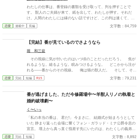
わたしの仕事は、番登録の書類を受け取って、判を押すことで
す。 獣人のご夫婦が来て、紙を出して、わたしが押す。それだ
け。人間のわたしには縁のない話ですけど、この判は速くて、ま
っすぐで、かすれません。そこだけは誇りです。 その書類を、三
文字数：84,759
恋愛
連載中
長編
日続けて突き返されました。 二階から下りてくる白い狐の監察官
さま。役所じゅうで、この人に書類を突き返されなかった人はい
ません。 一日目は、点が薄い。二日目は、「三」の横棒が短い。
【完結】番が見ているのでさようなら
三日目は、捺印欄から0.5ミリ出ている。 四日目は、朱肉が濃
堀 和三盆
い。 ……あの、これ、どういうことですか。 窓口の列がざわつき
はじめて、同僚の目が変わって、課長が逃げ腰になって、わたし
その視線に気が付いたのはいつ頃のことだっただろう。 焦が
の判が知らないところで使われていて。 気づけば、わたしのまわ
れるような。縋るような。睨みつけるような。 どこかから注が
りで何かが動いています。 あの人の名前を、わたしはまだ知りま
れる――番からのその視線。 俺は猫の獣人だ。 そして、その
せん。
見た目の良さから獣人だけでなく人間からだってしょっちゅう告
文字数：79,231
恋愛
完結
短編
R15
白をされる。いわゆるモテモテってやつだ。 だから女に困った
ことはないし、生涯をたった一人に縛られるなんてバカみてえ。
そんな風に思っていた。 なのに。 ある日、彼女の一人とのデ
番が逃げました、ただ今修羅場中〜羊獣人リノの執着と
ート中にどこからかその視線を向けられた。正直、信じられなか
婚約破壊劇〜
った。急に体中が熱くなり、自分が興奮しているのが分かった。
しかし、感じるのは常に視線のみ。 コチラを見るだけで一向
く〜いっ
に姿を見せない番を無視し、俺は彼女達との逢瀬を楽しんだ――
「私の本当の番は、 君だ!」 今まさに、 結婚式が始まろうとして
というよりは見せつけた。 ……そうすることで番からの視線に
いた 静まり返った会場に響くフォン・ガラッド・ミナ公爵令息の
変化が起きるから。
宣言。 壇上から真っ直ぐ指差す先にいたのは、わたくしの義弟リ
ノ。 「わたくし、結婚式の直前で振られたの？」 番の勘違いから
文字数：8,892
恋愛
完結
短編