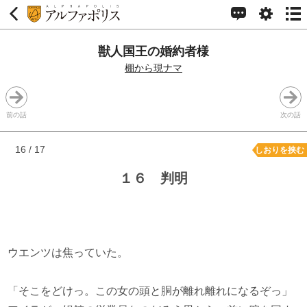
獣人国王の婚約者様
棚から現ナマ
前の話
次の話
16 / 17
しおりを挟む
１６ 判明
ウエンツは焦っていた。
「そこをどけっ。この女の頭と胴が離れ離れになるぞっ」