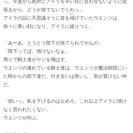
っ。今度から絶対にアイラを辛い目に合わせないように頑
張るから、どうか捨てないでくれっ」
かし
アイラの話に不思議そうに首を
傾
げていたウエンツは、
徐々に青い顔になり、アイラに縋りつく。
「あーあ、とうとう陛下が捨てられてやんの」
「陛下ってば、情けないなぁ」
周りで騎士達がヤジを飛ばす。
ウエンツの連れている騎士達は、ウエンツが魔法師団にい
た時からの部下達だ。付き合いは長いし、気が置けない仲
だ。
「煩いっ。私を下げるのは止めろ。これ以上アイラに情け
なく思われたくない」
ウエンツが叫ぶ。