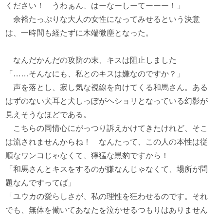
ください！ うわぁん、はーなーしーてーーー！」
余裕たっぷりな大人の女性になってみせるという決意
は、一時間も経たずに木端微塵となった。
なんだかんだの攻防の末、キスは阻止しました
「……そんなにも、私とのキスは嫌なのですか？」
声を落とし、寂し気な視線を向けてくる和馬さん。ある
はずのない犬耳と犬しっぽがヘショリとなっている幻影が
見えそうなほどである。
こちらの同情心にがっつり訴えかけてきたけれど、そこ
は流されませんからね！ なんたって、この人の本性は従
順なワンコじゃなくて、獰猛な黒豹ですから！
「和馬さんとキスをするのが嫌なんじゃなくて、場所が問
題なんですってば」
「ユウカの愛らしさが、私の理性を狂わせるのです。それ
でも、無体を働いてあなたを泣かせるつもりはありません