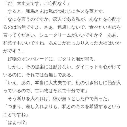
「だ、大丈夫です。ご心配なく」
すると、和馬さんは私のつむじにキスを落とす。
「なにを言うのですか。恋人である私が、あなたを心配す
るのは当然ですよ。さぁ、遠慮しないで、食べたいものを
言ってください。シュークリームがいいですか？ ああ、
和菓子もいいですね。あんこがたっぷり入った大福はいか
がです？」
好物のオンパレードに、ゴクリと喉が鳴る。
しかし、その提案には頷けない。ダイエットを心がけて
いるのに、それでは台無しである。
「いえ、あの、本当に大丈夫です。机の引き出しに飴が入
っているので、甘い物はそれで十分です」
そう断りを入れれば、彼が嬉々とした声で言った。
「つまり、差し入れよりも、私とのキスを希望するという
ことですね」
「はぁっ!?」