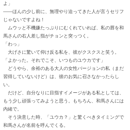
よ」
――ほんの少し前に、無理やり迫ってきた人が言うセリフ
じゃないですよね！
ムウッと不機嫌たっぷりにむくれていれば、私の唇を和
馬さんの右人差し指がチョンと突っつく。
「わっ」
大げさに驚いて仰け反る私を、彼がクスクスと笑う。
「よかった。それでこそ、いつものユウカです」
どうやら、余裕のある大人の女性バージョンの私（まだ
習得していないけど）は、彼のお気に召さなかったらし
い。
だけど、自分なりに目指すイメージがある私としては、
もう少し頑張ってみようと思う。もちろん、和馬さんには
内緒で。
そう決意した時、「ユウカ？」と驚くべきタイミングで
和馬さんが名前を呼んでくる。