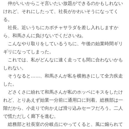
仲がいいからこそ言いたい放題ができるのかもしれない
けれど、それにしたって、社長がかわいそうになってく
る。
社長。近いうちにカボチャサラダを差し入れしますか
ら、和馬さんに負けないでくださいね。
こんなやり取りをしているうちに、午後の始業時間ギリ
ギリになってしまった。
これでは、私がどんなに速く走っても間に合わないかも
しれない。
そうなると……、和馬さんが私を横抱きにして全力疾走
した。
どさくさに紛れて和馬さんが私のホッペにキスをしたけ
れど、とりあえず始業一分前に通用口に到着。総務部は一
階だから、小走りで向かえば滑り込みセーフだろう。二人
で慌ただしく廊下を進む。
総務部と社長室の分岐点にやってくると、風に煽られて