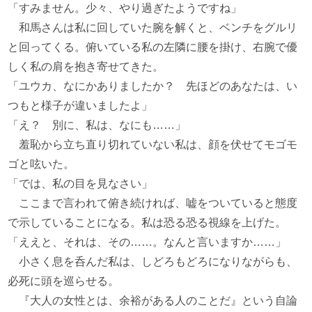
「すみません。少々、やり過ぎたようですね」
和馬さんは私に回していた腕を解くと、ベンチをグルリ
と回ってくる。俯いている私の左隣に腰を掛け、右腕で優
しく私の肩を抱き寄せてきた。
「ユウカ、なにかありましたか？ 先ほどのあなたは、い
つもと様子が違いましたよ」
「え？ 別に、私は、なにも……」
羞恥から立ち直り切れていない私は、顔を伏せてモゴモ
ゴと呟いた。
「では、私の目を見なさい」
ここまで言われて俯き続ければ、嘘をついていると態度
で示していることになる。私は恐る恐る視線を上げた。
「ええと、それは、その……。なんと言いますか……」
小さく息を呑んだ私は、しどろもどろになりながらも、
必死に頭を巡らせる。
『大人の女性とは、余裕がある人のことだ』という自論