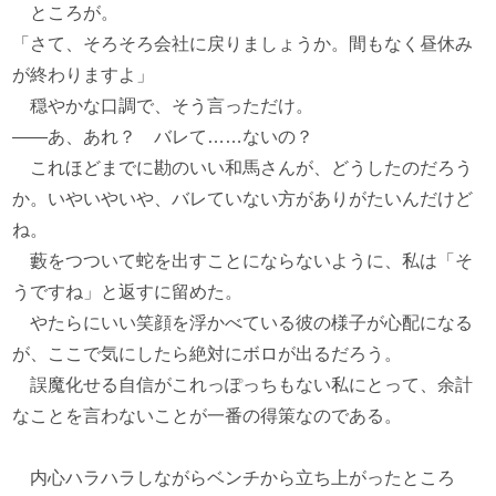
ところが。
「さて、そろそろ会社に戻りましょうか。間もなく昼休み
が終わりますよ」
穏やかな口調で、そう言っただけ。
――あ、あれ？ バレて……ないの？
これほどまでに勘のいい和馬さんが、どうしたのだろう
か。いやいやいや、バレていない方がありがたいんだけど
ね。
藪をつついて蛇を出すことにならないように、私は「そ
うですね」と返すに留めた。
やたらにいい笑顔を浮かべている彼の様子が心配になる
が、ここで気にしたら絶対にボロが出るだろう。
誤魔化せる自信がこれっぽっちもない私にとって、余計
なことを言わないことが一番の得策なのである。
内心ハラハラしながらベンチから立ち上がったところ