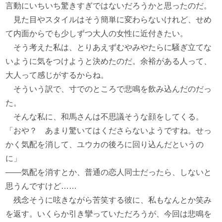
言動にいちいち驚きすぎではないだろうかと思ったのだ。
見た目やスタイルはそう簡単に変わらないけれど、せめ
て内面からでも少しずつ大人の女性に近付きたい。
そう考えた私は、とりあえずむやみやたらに騒ぎ立てな
いように気をつけようと決めたのだ。余裕がある人って、
大人って感じがするからね。
そういう訳で、寸でのところで悲鳴を飲み込んだのだっ
た。
そんな私に、和馬さんは不思議そうな顔をしてくる。
「おや？ あまり驚いてはくださらないようですね。せっ
かく気配を消して、ユウカの後ろに回り込んだというの
に」
――気配を消すとか、普通の恋人同士だったら、しないと
思うんですけど……
残念そうに呟きながら苦笑する彼に、私もなんとか笑み
を返す。いくらか引き攣っていただろうが、今回は悲鳴を