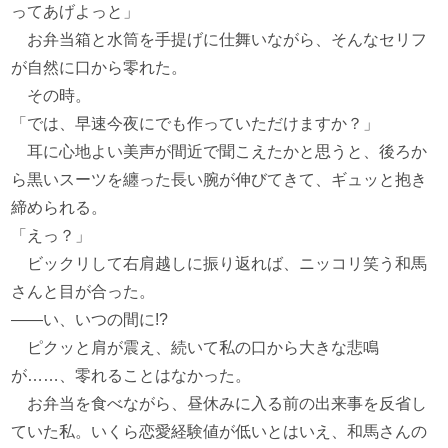
ってあげよっと」
お弁当箱と水筒を手提げに仕舞いながら、そんなセリフ
が自然に口から零れた。
その時。
「では、早速今夜にでも作っていただけますか？」
耳に心地よい美声が間近で聞こえたかと思うと、後ろか
ら黒いスーツを纏った長い腕が伸びてきて、ギュッと抱き
締められる。
「えっ？」
ビックリして右肩越しに振り返れば、ニッコリ笑う和馬
さんと目が合った。
――い、いつの間に!?
ピクッと肩が震え、続いて私の口から大きな悲鳴
が……、零れることはなかった。
お弁当を食べながら、昼休みに入る前の出来事を反省し
ていた私。いくら恋愛経験値が低いとはいえ、和馬さんの