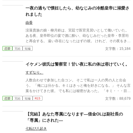
ところがある。 ひなた「すみませーん、子供のお迎えにきました
ー。」 保育園に迎えに行かなきゃいけない子、『太陽』。 私は子
一夜の過ちで懐妊したら、幼なじみの冷酷皇帝に溺愛さ
供と一緒に・・・暮らしてる。 ーーーーーーーーーーーーーーー
れました
ー 翔馬「おいおい嘘だろ？」 宏斗「子供・・・いたんだ・・。」
航平「いくつん時の子だよ・・・・。」 優弥「マジか・・・。」
由香
消防署で開かれたお祭りに連れて行った太陽。 太陽の存在を知っ
没落貴族の娘・柳月鈴は、宮廷で医官見習いとして働いていた。
た一人の消防士さんが・・・私に言った。 「俺は太陽がいてもい
ある夜、皇帝即位の宴で酒に酔い、幼なじみだった皇帝・李景珩
い。・・・太陽の『パパ』になる。」 「俺はひなたが好き
と再会する。 遠い存在になったはずの彼。 けれど、その夜をきっ
だ。・・・絶対振り向かせるから覚悟しとけよ？」 ※お話に出て
かけに月鈴の運命は大きく動き出す。 冷酷と恐れられる皇帝が、
文字数：15,184
恋愛
完結
短編
くる内容は、全て想像の世界です。現実世界とは何ら関係ありま
なぜか彼女だけには甘すぎて――。
せん。 ※感想やコメントは受け付けることができません。 メンタ
ルが薄氷なもので・・・すみません。 言葉も足りませんが読んで
イケメン彼氏は警察官！甘い夜に私の体は溶けていく。
いただけたら幸いです。 楽しんでいただけたら嬉しく思います。
すずなり。
人数合わせで参加した合コン。 そこで私は一人の男の人と出会
う。 「俺には分かる。キミはきっと俺を好きになる。」 そんな言
葉をかけてきた彼。 でも私には秘密があった。 「キミ・・・目
が・・？」 「気持ち悪いでしょ？ごめんなさい・・・。」 ちゃん
文字数：88,679
恋愛
完結
短編
R15
と私のことを伝えたのに、彼は食い下がる。 「お願いだから俺を
好きになって・・・。」 その言葉を聞いてお付き合いが始まる。
「やぁぁっ・・！」 「どこが『や』なんだよ・・・こんなに蜜を
【完結】あなた専属になります―借金OLは副社長の
溢れさせて・・・。」 激しくなっていく夜の生活。 私の身はもつ
「専属」にされた―
の！？ ※お話の内容は全て想像のものです。現実世界とはなんら
関係ありません。 ※表現不足は重々承知しております。まだまだ
七転び八起き