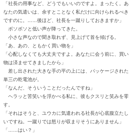
「社長の用事など、どうでもいいのですよ。まったく。あ
なたの気遣いは、余すとことなく私だけに向けられるべき
ですのに。……後ほど、社長を一蹴りしておきますか」
ボソボソと低い声が降ってきた。
小さな声なので聞き取れず、見上げて首を傾げる。
「あ、あの、ともかく買い物を」
「心配しなくても大丈夫ですよ。あなたに会う前に、買い
物は済ませてきましたから」
差し出された大きな手の平の上には、パッケージされた
単三の乾電池が。
「なんだ、そういうことだったんですね」
ヘラッと苦笑いを浮かべる私に、彼もクスリと笑みを零
す。
「それはそうと、ユウカに気遣われる社長が心底腹立たし
いですね。一蹴りでは怒りが収まりそうにありません」
「……はい？」