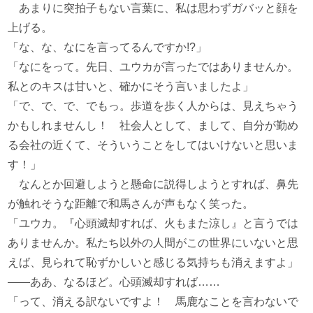
あまりに突拍子もない言葉に、私は思わずガバッと顔を
上げる。
「な、な、なにを言ってるんですか!?」
「なにをって。先日、ユウカが言ったではありませんか。
私とのキスは甘いと、確かにそう言いましたよ」
「で、で、で、でもっ。歩道を歩く人からは、見えちゃう
かもしれませんし！ 社会人として、まして、自分が勤め
る会社の近くて、そういうことをしてはいけないと思いま
す！」
なんとか回避しようと懸命に説得しようとすれば、鼻先
が触れそうな距離で和馬さんが声もなく笑った。
「ユウカ。『心頭滅却すれば、火もまた涼し』と言うでは
ありませんか。私たち以外の人間がこの世界にいないと思
えば、見られて恥ずかしいと感じる気持ちも消えますよ」
――ああ、なるほど。心頭滅却すれば……
「って、消える訳ないですよ！ 馬鹿なことを言わないで