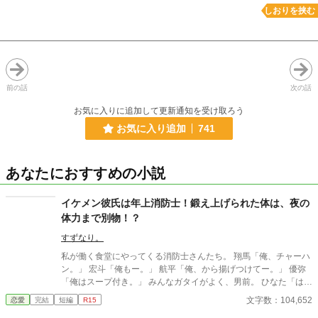
しおりを挟む
前の話
次の話
お気に入りに追加して更新通知を受け取ろう
お気に入り追加
741
あなたにおすすめの小説
イケメン彼氏は年上消防士！鍛え上げられた体は、夜の
体力まで別物！？
すずなり。
私が働く食堂にやってくる消防士さんたち。 翔馬「俺、チャーハ
ン。」 宏斗「俺もー。」 航平「俺、から揚げつけてー。」 優弥
「俺はスープ付き。」 みんなガタイがよく、男前。 ひなた「はー
いっ。ちょっと待ってくださいねーっ。」 慌ただしい昼時を過ぎ
文字数：104,652
恋愛
完結
短編
R15
ると、私の仕事は終わる。 終わった後、私は行かなきゃいけない