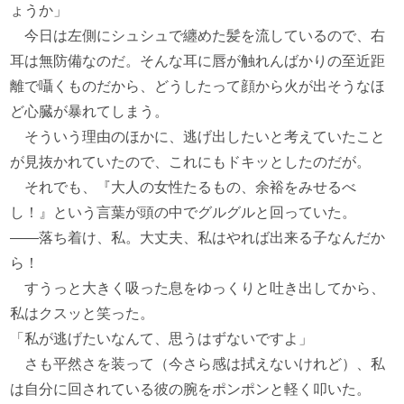
ょうか」
今日は左側にシュシュで纏めた髪を流しているので、右
耳は無防備なのだ。そんな耳に唇が触れんばかりの至近距
離で囁くものだから、どうしたって顔から火が出そうなほ
ど心臓が暴れてしまう。
そういう理由のほかに、逃げ出したいと考えていたこと
が見抜かれていたので、これにもドキッとしたのだが。
それでも、『大人の女性たるもの、余裕をみせるべ
し！』という言葉が頭の中でグルグルと回っていた。
――落ち着け、私。大丈夫、私はやれば出来る子なんだか
ら！
すうっと大きく吸った息をゆっくりと吐き出してから、
私はクスッと笑った。
「私が逃げたいなんて、思うはずないですよ」
さも平然さを装って（今さら感は拭えないけれど）、私
は自分に回されている彼の腕をポンポンと軽く叩いた。