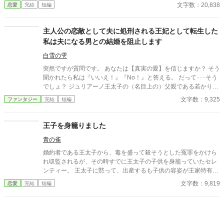
やっと終わったような気がした。けれど次の瞬間、彼は私の手を
文字数：20,838
恋愛
完結
短編
見下ろし、まるで似合わない品物を評するように静かな声で言っ
た。 「正直、澪の手ってあまりきれいじゃないよな」 私は言葉
を失った。 景人はそのまま私の指先を取ると、さっきはめたば
主人公の恋敵として夫に処刑される王妃として転生した
かりの指輪を抜き取った。十年待ち続けた指輪は、彼の手のひら
私は夫になる男との結婚を阻止します
の上で冷たく光っていた。 「この指輪、瑠奈の手にあったほうが
似合うと思う」 私は手を引き戻し、信じられない思いで彼を見
白雪の雫
た。 「どういう意味？ 瑠奈と結婚するつもりなの？」 景人は
突然ですが質問です。 あなたは【真実の愛】を信じますか？ そう
目を伏せ、指輪の縁を指先でなぞった。まるで、たいしたことで
聞かれたら私は『いいえ！』『No！』と答える。 だって･･･そう
はない問いを少し考えているだけのようだった。 「そこまでじゃ
でしょ？ ジュリアーノ王太子の（名目上の）父親である若かりし
ない。ただ、会えない時間が長くなると、どうしても瑠奈のこと
頃の陛下曰く「私と彼女は真実の愛で結ばれている」という何が
文字数：9,325
ファンタジー
完結
短編
を考えるんだ」 その瞬間、私は自分がどうやってあのタワーマ
何だか訳の分からない理屈で、婚約者だった大臣の姫ではなく平
ンションを出たのかさえ覚えていない。
民の女を妃にしたのよ！？ それだけではない。 何と平民から王妃
になった女は庭師と不倫して不義の子を儲け、その不義の子こと
王子を身籠りました
ジュリアーノは陛下が側室にも成れない身分の低い女が産んだ息
青の雀
子のユーリアを後宮に入れて妃のように扱っているのよーーー
っ！！！ 私とジュリアーノの結婚は王太子の後見になって欲しい
婚約者である王太子から、毒を盛って殺そうとした冤罪をかけら
と陛下から土下座をされてまで請われたもの。 それなのに･･･ジ
れ収監されるが、その時すでに王太子の子供を身籠っていたセレ
ュリアーノは私を後宮の片隅に追いやりユーリアと毎晩「アッ
ンティー。 王太子に黙って、出産するも子供の容姿が王家特有の
ー！」をしている。 しかも！ ジュリアーノはユーリアと「アッ
金髪金眼だった。 再び、王太子が毒を盛られ、死にかけた時、我
文字数：9,819
恋愛
完結
短編
ー！」をするにしてもベルフィーネという存在が邪魔という理由
が子と対面するが…というお話。
だけで、正式な王太子妃である私を車裂きの刑にしやがるの
よ！！！ マジかーーーっ！！！ 前世は腐女子であるが会社では働
く女性向けの商品開発に携わっていた私は【夢色の恋人達】とい
うBLゲームの、悪役と位置づけられている王太子妃のベルフィー