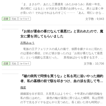
「ま、まさか!?」 あたし三鷹優美（みたかゆうみ）高校一年生。
弟の晴仁（はると）が大好きな普通のお姉ちゃん。 弟とは凄く仲
が良いの！ それはそれはものすごく‥‥‥ 「あん、晴仁いきなり
そんなのお口に入らないよぉ～♡」 そんな関係のあたしたち。 で
文字数：9,943
恋愛
完結
ｼｮｰﾄｼｮｰﾄ
もある日トイレであたしはアレが来そうなのになかなか来ないの
も気にもせずスカートのファスナーを上げると‥‥‥ 「うそっ！
お腹が出て来てる!?」 お姉ちゃんの秘密の悩みです。
『お前が運命の番だなんて最悪だ』と言われたので、魔
女に愛を消してもらいました
志熊みゅう
竜族の王子フェリクスの成人の儀で、侯爵令嬢クロエに現れた
のは運命の番紋。けれど彼が放ったのは「お前が番だなんて最悪
だ」という残酷な言葉だった。 異母妹ばかりを愛する王子、家
族に疎まれる日々に耐えきれなくなったクロエは、半地下に住む
文字数：10,706
恋愛
完結
ｼｮｰﾄｼｮｰﾄ
魔女へ願う。「この愛を消してください」と。 恋も嫉妬も失
い、辺境で静かに生き直そうとした彼女のもとに、三年後、王宮
から使者が現れる。異母妹の魅了が暴かれ、王子は今さら真実の
『嘘の病気で同情を買うな』と私を死に追いやった婚約
愛を誓うが、クロエの心にはもう何も響かない。愛されなかった
者、私の墓標の前で額を叩きつけ、血の涙を流して号泣
令嬢と、愛を取り戻したい竜王子。番たちの行く末は――。
する大破滅！
熾星
婚姻届を出す前日、久世景人はようやく、十年遅れの婚約指輪を
私の指にはめた。 銀色の輪が薬指に滑り込んだ瞬間、私は照明
の下で光るダイヤをぼんやり見つめた。長く続いた待ち時間が、