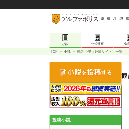
小説
公式漫画
投
TOP
>
小説
>
観点 小説（外部サイト）一覧
観
投稿小説