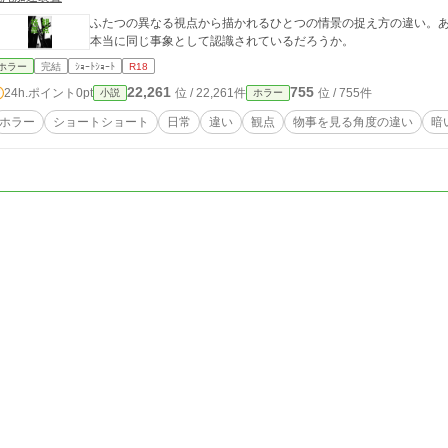
ふたつの異なる視点から描かれるひとつの情景の捉え方の違い。
本当に同じ事象として認識されているだろうか。
ホラー
完結
ｼｮｰﾄｼｮｰﾄ
R18
22,261
755
24h.ポイント
0pt
位 / 22,261件
位 / 755件
小説
ホラー
ホラー
ショートショート
日常
違い
観点
物事を見る角度の違い
暗