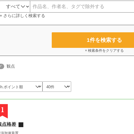
+ さらに詳しく検索する
1
件を検索する
× 検索条件をクリアする
観点
グ
1
観点格差
混沌加速装置