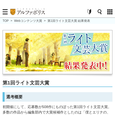
TOP
>
Webコンテンツ大賞
>
第1回ライト文芸大賞 結果発表
第1回ライト文芸大賞
選考概要
初開催にして、応募数が508作にものぼった第1回ライト文芸大賞。
多数の作品から編集部内で大賞候補作としたのは「僕とエリナの、