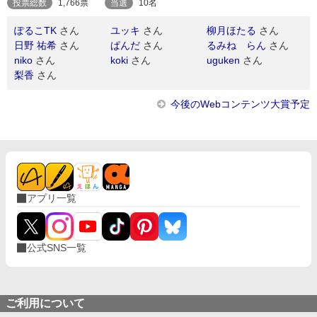
投票総数
1,766票
当選
10名
ぽるこTK
さん
ユッキ
さん
柳月ほたる
さん
日野 祐希
さん
ぱんだ
さん
るみね らん
さん
niko
さん
koki
さん
uguken
さん
梨香
さん
今後のWebコンテンツ大賞予定
アプリ一覧
公式SNS一覧
ご利用について