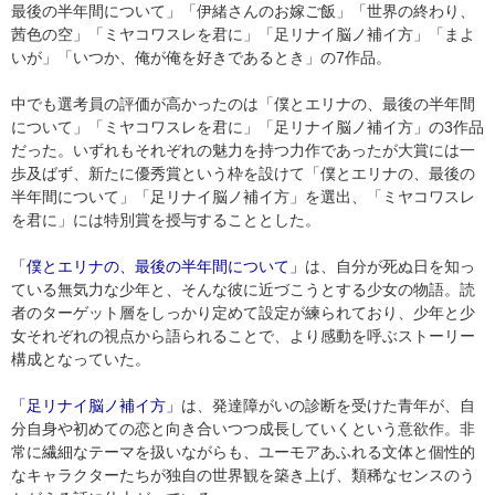
最後の半年間について」「伊緒さんのお嫁ご飯」「世界の終わり、
茜色の空」「ミヤコワスレを君に」「足リナイ脳ノ補イ方」「まよ
いが」「いつか、俺が俺を好きであるとき」の7作品。
中でも選考員の評価が高かったのは「僕とエリナの、最後の半年間
について」「ミヤコワスレを君に」「足リナイ脳ノ補イ方」の3作品
だった。いずれもそれぞれの魅力を持つ力作であったが大賞には一
歩及ばず、新たに優秀賞という枠を設けて「僕とエリナの、最後の
半年間について」「足リナイ脳ノ補イ方」を選出、「ミヤコワスレ
を君に」には特別賞を授与することとした。
「僕とエリナの、最後の半年間について」
は、自分が死ぬ日を知っ
ている無気力な少年と、そんな彼に近づこうとする少女の物語。読
者のターゲット層をしっかり定めて設定が練られており、少年と少
女それぞれの視点から語られることで、より感動を呼ぶストーリー
構成となっていた。
「足リナイ脳ノ補イ方」
は、発達障がいの診断を受けた青年が、自
分自身や初めての恋と向き合いつつ成長していくという意欲作。非
常に繊細なテーマを扱いながらも、ユーモアあふれる文体と個性的
なキャラクターたちが独自の世界観を築き上げ、類稀なセンスのう