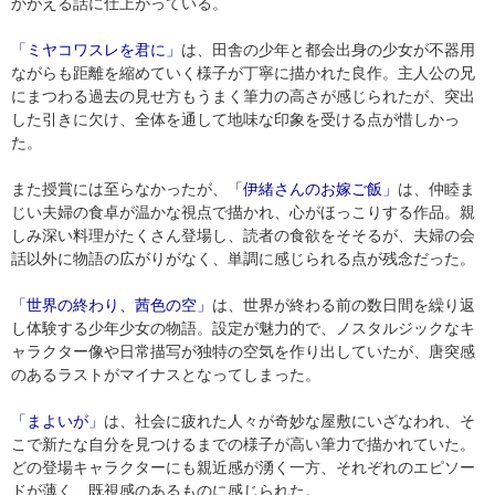
かがえる話に仕上がっている。
「ミヤコワスレを君に」
は、田舎の少年と都会出身の少女が不器用
ながらも距離を縮めていく様子が丁寧に描かれた良作。主人公の兄
にまつわる過去の見せ方もうまく筆力の高さが感じられたが、突出
した引きに欠け、全体を通して地味な印象を受ける点が惜しかっ
た。
また授賞には至らなかったが、
「伊緒さんのお嫁ご飯」
は、仲睦ま
じい夫婦の食卓が温かな視点で描かれ、心がほっこりする作品。親
しみ深い料理がたくさん登場し、読者の食欲をそそるが、夫婦の会
話以外に物語の広がりがなく、単調に感じられる点が残念だった。
「世界の終わり、茜色の空」
は、世界が終わる前の数日間を繰り返
し体験する少年少女の物語。設定が魅力的で、ノスタルジックなキ
ャラクター像や日常描写が独特の空気を作り出していたが、唐突感
のあるラストがマイナスとなってしまった。
「まよいが」
は、社会に疲れた人々が奇妙な屋敷にいざなわれ、そ
こで新たな自分を見つけるまでの様子が高い筆力で描かれていた。
どの登場キャラクターにも親近感が湧く一方、それぞれのエピソー
ドが薄く、既視感のあるものに感じられた。