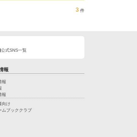
3
件
公式SNS一覧
情報
情報
報
情報
様向け
ームブッククラブ