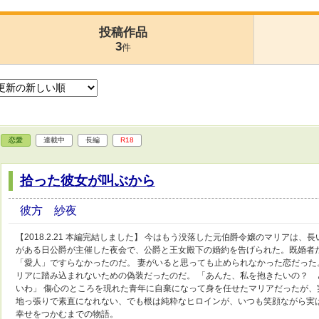
投稿作品
3
件
恋愛
連載中
長編
R18
拾った彼女が叫ぶから
彼方 紗夜
【2018.2.21 本編完結しました】 今はもう没落した元伯爵令嬢のマリアは
がある日公爵が主催した夜会で、公爵と王女殿下の婚約を告げられた。既婚者
「愛人」ですらなかったのだ。 妻がいると思っても止められなかった恋だっ
リアに踏み込まれないための偽装だったのだ。 「あんた、私を抱きたいの？
いわ」 傷心のところを現れた青年に自棄になって身を任せたマリアだったが、
地っ張りで素直になれない、でも根は純粋なヒロインが、いつも笑顔ながら実
幸せをつかむまでの物語。