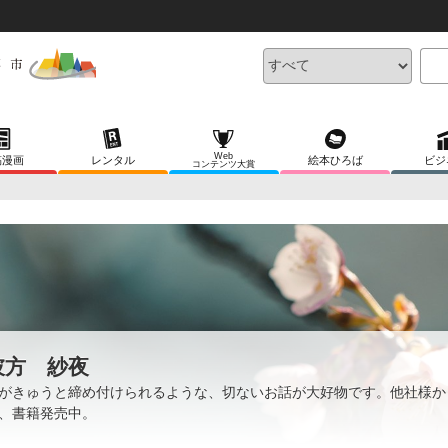
Web
稿漫画
レンタル
絵本ひろば
ビジ
コンテンツ大賞
彼方 紗夜
がきゅうと締め付けられるような、切ないお話が大好物です。他社様か
、書籍発売中。