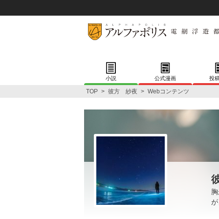
小説
公式漫画
投
TOP
>
彼方 紗夜
>
Webコンテンツ
胸
が