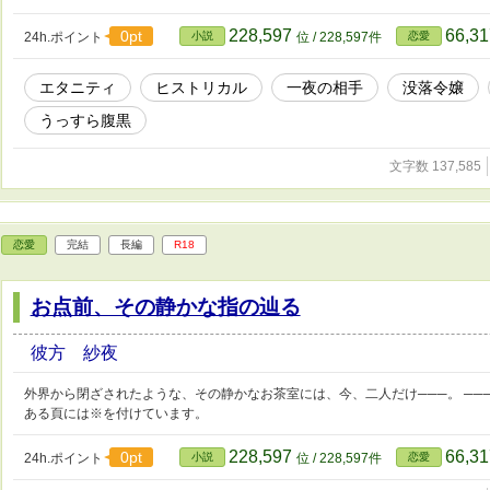
228,597
66,3
0pt
24h.ポイント
小説
位 / 228,597件
恋愛
エタニティ
ヒストリカル
一夜の相手
没落令嬢
うっすら腹黒
文字数 137,585
恋愛
完結
長編
R18
お点前、その静かな指の辿る
彼方 紗夜
外界から閉ざされたような、その静かなお茶室には、今、二人だけ───。 ───
ある頁には※を付けています。
228,597
66,3
0pt
24h.ポイント
小説
位 / 228,597件
恋愛