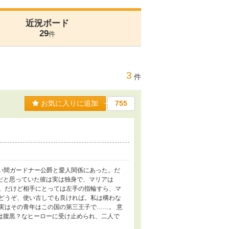
近況ボード
29
件
3
件
お気に入りに追加
755
、長い間ガードナー公爵と愛人関係にあった。だ
だと思っていた彼は実は独身で、マリアは
た。だけど相手にとっては左手の指輪すら、マ
 どうぞ、使い古しでも良ければ。私は構わな
実はその青年はこの国の第三王子で……。 意
は腹黒？なヒーローに受け止められ、二人で