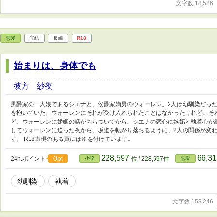
文字数 18,586
恋愛
完結
長編
R18
始まりは、身体でも
彼方 紗夜
男爵家の一人娘であるシエナと、侯爵家嫡男のウォーレン。2人は幼馴染だった
を抱いていた。ウォーレンにそれが受け入れられたことはなかったけれど、そ
ど、ウォーレンに婚姻の話がちらついてから、シエナの恋心に嫉妬と執着心が
してウォーレンに迫った夜から、坂道を転がり落ちるように、2人の関係が変わっ
す。 R18表現のある頁には※を付けています。
228,597
66,3
0pt
24h.ポイント
小説
位 / 228,597件
恋愛
幼馴染
執着
文字数 153,246