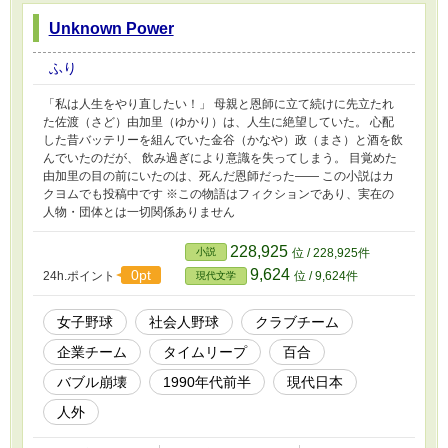
Unknown Power
ふり
「私は人生をやり直したい！」 母親と恩師に立て続けに先立たれ
た佐渡（さど）由加里（ゆかり）は、人生に絶望していた。 心配
した昔バッテリーを組んでいた金谷（かなや）政（まさ）と酒を飲
んでいたのだが、 飲み過ぎにより意識を失ってしまう。 目覚めた
由加里の目の前にいたのは、死んだ恩師だった―― この小説はカ
クヨムでも投稿中です ※この物語はフィクションであり、実在の
人物・団体とは一切関係ありません
228,925
小説
位 / 228,925件
9,624
0pt
24h.ポイント
位 / 9,624件
現代文学
女子野球
社会人野球
クラブチーム
企業チーム
タイムリープ
百合
バブル崩壊
1990年代前半
現代日本
人外