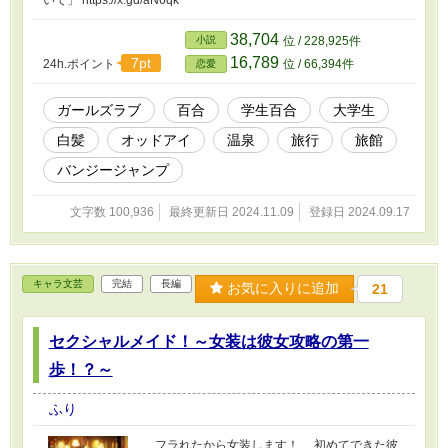
38,704
小説
位 / 228,925件
16,789
7pt
24h.ポイント
位 / 66,394件
恋愛
ガールズラブ
百合
学生百合
大学生
白髪
オッドアイ
温泉
旅行
旅館
バンジージャンプ
文字数 100,936
最終更新日 2024.11.09
登録日 2024.09.17
キャラ文芸
完結
長編
お気に入りに追加
21
セクシャルメイド！～女装は彼女攻略の第一
歩！？～
ふり
フラれたから女装します！ 初めてできた彼