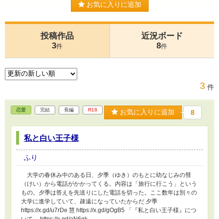
お気に入りに追加
投稿作品
近況ボード
3
8
件
件
3
件
恋愛
完結
長編
R18
お気に入りに追加
8
私と白い王子様
ふり
大学の春休み中のある日、夕季（ゆき）のもとに幼なじみの彗
（けい）から電話がかかってくる。内容は「旅行に行こう」という
もの。夕季は答えを先送りにした電話を切った。ここ数年は別々の
大学に進学していて、疎遠になっていたからだ 夕季
https://x.gd/u7rDe 慧 https://x.gd/gOgB5 「『私と白い王子様』につ
いて」 https://x.gd/aN6qk