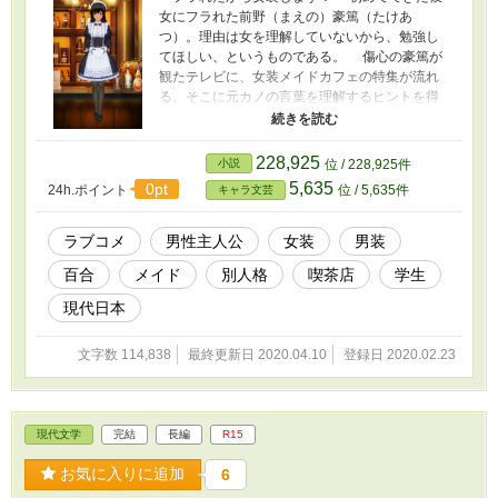
女にフラれた前野（まえの）豪篤（たけあ
つ）。理由は女を理解していないから、勉強し
てほしい、というものである。 傷心の豪篤が
観たテレビに、女装メイドカフェの特集が流れ
る。そこに元カノの言葉を理解するヒントを得
られるのではないか、と、その店へと向かう。
天真爛漫でぶりっ子全開の成実（なるみ）
おしとやかで物腰柔らかな萌（もえ） 眼鏡で
228,925
小説
位 / 228,925件
ぶっきらぼうでクールな郷子（さとこ） 3人の
5,635
0pt
24h.ポイント
位 / 5,635件
キャラ文芸
先輩メイドたちの中で豪篤は、優美（ゆみ）と
して女らしさを学び、成長していくのだった ・
キャライメージ 序章～１章まで……
ラブコメ
男性主人公
女装
男装
https://bit.ly/2SPfQAg 2章～ ……
百合
メイド
別人格
喫茶店
学生
https://bit.ly/2I8p7Nv ※この作品はカクヨムとマ
グネット！に投稿している『心に住まう自己』
現代日本
を改題したものです
文字数 114,838
最終更新日 2020.04.10
登録日 2020.02.23
現代文学
完結
長編
R15
お気に入りに追加
6