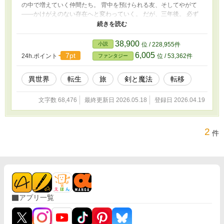
の中で増えていく仲間たち。 背中を預けられる友、そしてやがて
――かけがえのない存在へと変わっていく。 だが、三年後。 必ず
選ばなければならない。 日本に帰るか、それともこの世界に残る
か。 これは、三人から始まり、やがて“家族”になっていく物語。 帰
れるのに、帰らない――そんな選択に至るまでの、少し賑やかで温
38,900
小説
位 / 228,955件
かな異世界譚。
6,005
7pt
24h.ポイント
位 / 53,362件
ファンタジー
異世界
転生
旅
剣と魔法
転移
文字数 68,476
最終更新日 2026.05.18
登録日 2026.04.19
2
件
アプリ一覧