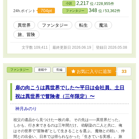
で世界を見たい。 そして彼に与えられていたのは、 魔眼（鑑定の
2,217
小説
位 / 228,955件
上位互換）、空間魔法、テイム、そして完全ランダムの召喚魔法と
348
704pt
24h.ポイント
位 / 53,362件
ファンタジー
いう規格外の力。 家族に見送られ、公爵家を離れた少年は、 魔物
と契約し、仲間を増やしながら気ままな旅へ。 時に人を助け、時
に事件に巻き込まれ、 それでも自分のペースで世界を巡ってい
異世界
ファンタジー
転生
魔法
く。 ※小説家になろう、カクヨムにも投稿しています。 ※誤字、
旅、冒険
脱字のチェックにAIを使用していますが話の内容、流れは作者が作
成しています。 ※AIで誤字、脱字のチェクをしていますが完璧では
ないと思うので誤字、脱字、表現がおかしいなどありましたら教え
文字数 109,411
最終更新日 2026.06.19
登録日 2026.05.08
ていただけると助かります。
ファンタジー
連載中
長編
お気に入りに追加
33
扉の向こうは異世界でした〜平日は会社員、土日
祝は異世界で冒険者（三年限定）〜
神月みのり
祖父の遺品から見つけた一枚の扉。 その先は――異世界だった。
しかも、行き来できるのは三年間だけ。 幼馴染の二人と共に、俺
はその世界で“冒険者”として生きることを選ぶ。 魔物との戦い、仲
間との出会い、日本では得られなかった「生きている実感」。 旅