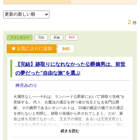
2
件
ファンタジー
完結
長編
R15
お気に入りに追加
945
【完結】跡取りになれなかった公爵嫡男は、前世
の夢だった“自由な旅”を選ぶ
神月みのり
火属性なし――それは、ランハード公爵家において“跡取り失格”を
意味する。 代々、火魔法の適正を持つ者が当主となる名門公爵
家。 その嫡男であるレオンハルトは、10歳の鑑定の儀で火の適正
を持たないと判明し、跡取り候補から外されてしまう。 だが、家
族は彼を見捨てなかった。 王太子の側近、あるいは王宮文官とし
ての未来も用意されていた。 それでも彼が選んだのは―― 「旅に
出たい」 その決断の裏には、思い出した“前世の記憶”があった。 病
弱で、どこにも行けなかった人生。 だからこそ今度は、自分の足