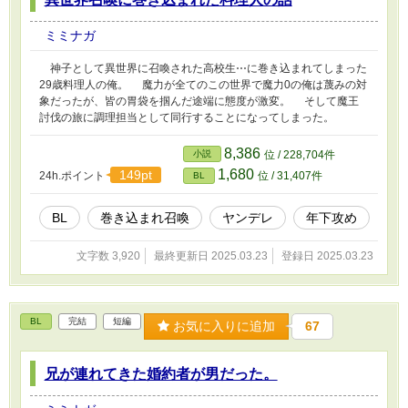
ミミナガ
神子として異世界に召喚された高校生⋯に巻き込まれてしまった
29歳料理人の俺。 魔力が全てのこの世界で魔力0の俺は蔑みの対
象だったが、皆の胃袋を掴んだ途端に態度が激変。 そして魔王
討伐の旅に調理担当として同行することになってしまった。
8,386
小説
位 / 228,704件
1,680
149pt
24h.ポイント
位 / 31,407件
BL
BL
巻き込まれ召喚
ヤンデレ
年下攻め
文字数 3,920
最終更新日 2025.03.23
登録日 2025.03.23
BL
完結
短編
お気に入りに追加
67
兄が連れてきた婚約者が男だった。