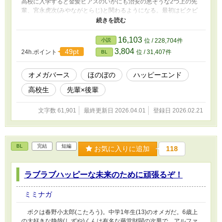
高校に入学すると金髪ピアスのいかにも治安の悪そうな2つ上の先
輩、宮永虎次(みやながとらじ)と関わるようになる。最初はビクビ
クしていた雅だが、先輩と遊んだり餌付けされたりと次第に警戒は
解かれていく。威嚇しながらも懐き始めるオメガと、じわじわと餌
付けと外堀を埋めていくアルファの攻防の行方は？ 「ラブラブハ
16,103
小説
位 / 228,704件
ッピーな未来のために頑張るぞ！」のスピンオフですが、そちらを
3,804
49pt
24h.ポイント
位 / 31,407件
BL
読んでいなくてもわかるように書きます。
オメガバース
ほのぼの
ハッピーエンド
高校生
先輩×後輩
文字数 61,901
最終更新日 2026.04.01
登録日 2026.02.21
BL
完結
短編
お気に入りに追加
118
ラブラブハッピーな未来のために頑張るぞ！
ミミナガ
ボクは春野小太郎(こたろう)。中学1年生(13)のオメガだ。6歳上
の大好きな静哉(しずや)くんは有名な藤堂財閥の次男で、アルファ