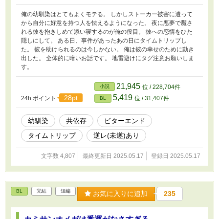
俺の幼馴染はとてもよくモテる。 しかしストーカー被害に遭って
から自分に好意を持つ人を怯えるようになった。 夜に悪夢で魘さ
れる彼を抱きしめて添い寝するのが俺の役目。 彼への恋情をひた
隠しにして。 ある日、事件があったあの日にタイムトリップし
た。 彼を助けられるのは今しかない。 俺は彼の幸せのために動き
出した。 全体的に暗いお話です。 地雷避けにタグ注意お願いしま
す。
21,945
小説
位 / 228,704件
5,419
28pt
24h.ポイント
位 / 31,407件
BL
幼馴染
共依存
ビターエンド
タイムトリップ
逆レ(未遂)あり
文字数 4,807
最終更新日 2025.05.17
登録日 2025.05.17
BL
完結
短編
お気に入りに追加
235