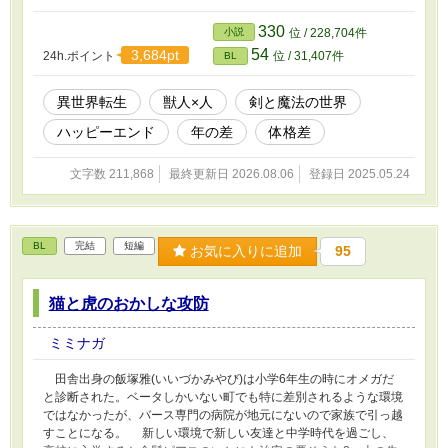
ートもない異世界転生で健気に生きていく自己肯定感低めの真面目
な青年と、甘やかしてくれるハイスペック年上オオカミ獣人の話で
330
小説
位 / 228,704件
す。 ベッタベタの王道異世界転生BLを目指しました。 本編完
54
3,684pt
24h.ポイント
位 / 31,407件
BL
結。番外編は不定期更新です。R-15は保険。 コメント欄に関し
まして、ネタバレ配慮は特にしていませんのでネタバレ厳禁の方は
ご注意下さい。
異世界転生
獣人×人
剣と魔法の世界
ハッピーエンド
年の差
体格差
文字数 211,868
最終更新日 2026.08.06
登録日 2025.05.24
BL
完結
短編
お気に入りに追加
95
猫と虎のおかしな攻防
ミミナガ
田舎出身の飯塚雅(いいづかみやび)は小学6年生の時にオメガだ
と診断された。ベータしかいない町でも特に差別されるような環境
ではなかったが、バース専門の病院が地元にないので家族で引っ越
すことになる。 新しい環境で新しい友達と中学時代を過ごし、