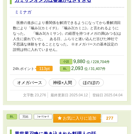
カミサンオメガは番運がなさすぎる
ミミナガ
医療の進歩により番関係を解消できるようになってから番解消回
数により「噛み1(カミイチ)」「噛み2(カミニ)」と言われるように
なった。 「噛み3(カミサン)」の経歴を持つオメガの満(みつる)は
人生に疲れていた。 ある日、ふらりと迷い込んだ古びた神社で
不思議な体験をすることとなった。 ※オメガバースの基本設定の
説明は特に入れていません。
9,880
小説
位 / 228,704件
2,093
113pt
24h.ポイント
位 / 31,407件
BL
オメガバース
神様×人間
ほのぼの
文字数 23,276
最終更新日 2025.04.12
登録日 2025.04.04
BL
完結
ｼｮｰﾄｼｮｰﾄ
お気に入りに追加
277
異世界召喚に巻き込まれた料理人の話