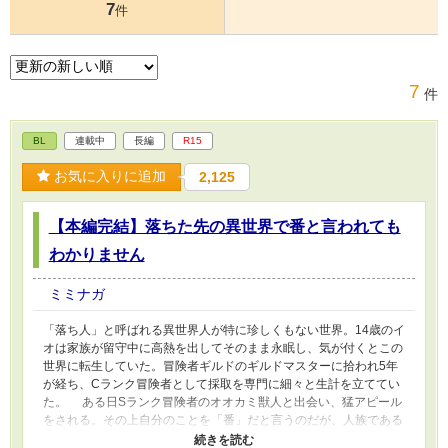
7
件
7
件
BL
連載中
長編
R15
お気に入りに追加
2,125
【本編完結】落ちた先の異世界で番と言われても
わかりません
ミミナガ
「落ち人」と呼ばれる異世界人が特に珍しくもない世界。14歳のイ
オは家族が留守中に高熱を出してそのまま永眠し、気が付くとこの
世界に転生していた。冒険者ギルドのギルドマスターに拾われ5年
が経ち、Cランク冒険者として採取を専門に細々と生計を立ててい
た。 ある日Sランク冒険者のオオカミ獣人と出会い、猛アピール
をされる。その上自分のことを「番」だと言うのだが、人族である
イオには番の感覚がわからないので戸惑うばかり。使命も役割もチ