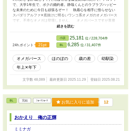
で、大学1年生で、ボクの婚約者。静哉くんとのラブラブハッピー
な未来のために今日も頑張るぞー！ 執着心を相手に悟らせない
スパダリアルファ✕底抜けに明るいワンコ系オメガのオメガバース
です。不幸なオメガは登場しません。 オメガバースですが直接
的なエロはありません。間接的な表現、もしくは下ネタ程度になり
ます。
25,181
小説
位 / 228,704件
6,285
21pt
24h.ポイント
位 / 31,407件
BL
オメガバース
ほのぼの
歳の差
幼馴染
年上✕年下
文字数 48,089
最終更新日 2025.11.29
登録日 2025.08.21
BL
完結
ｼｮｰﾄｼｮｰﾄ
お気に入りに追加
12
おかえり 俺の正輝
ミミナガ