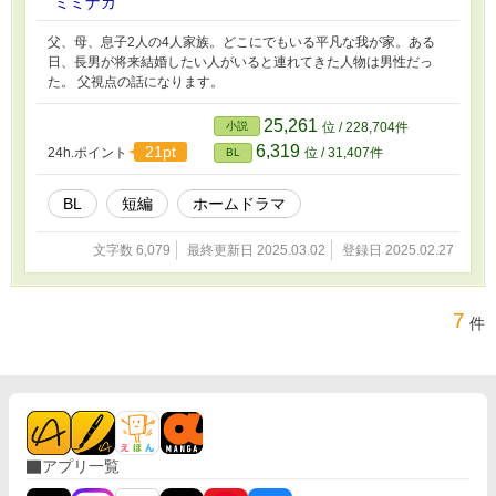
ミミナガ
父、母、息子2人の4人家族。どこにでもいる平凡な我が家。ある
日、長男が将来結婚したい人がいると連れてきた人物は男性だっ
た。 父視点の話になります。
25,261
小説
位 / 228,704件
6,319
21pt
24h.ポイント
位 / 31,407件
BL
BL
短編
ホームドラマ
文字数 6,079
最終更新日 2025.03.02
登録日 2025.02.27
7
件
アプリ一覧