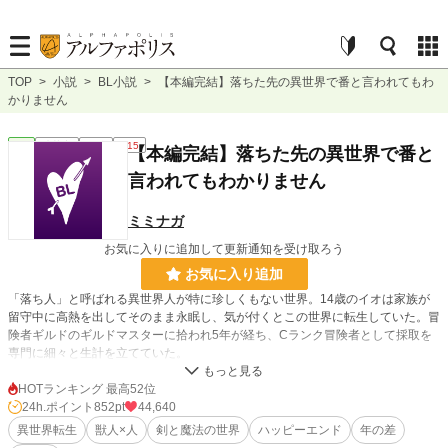
TOP
>
小説
>
BL小説
>
【本編完結】落ちた先の異世界で番と言われてもわ
かりません
BL
連載中
長編
R15
【本編完結】落ちた先の異世界で番と
言われてもわかりません
ミミナガ
お気に入りに追加して更新通知を受け取ろう
お気に入り追加
「落ち人」と呼ばれる異世界人が特に珍しくもない世界。14歳のイオは家族が
留守中に高熱を出してそのまま永眠し、気が付くとこの世界に転生していた。冒
険者ギルドのギルドマスターに拾われ5年が経ち、Cランク冒険者として採取を
専門に細々と生計を立てていた。
ある日Sランク冒険者のオオカミ獣人と出会い、猛アピールをされる。その上
自分のことを「番」だと言うのだが、人族であるイオには番の感覚がわからない
HOTランキング 最高52位
ので戸惑うばかり。使命も役割もチートもない異世界転生で健気に生きていく自
24h.ポイント
852pt
44,640
己肯定感低めの真面目な青年と、甘やかしてくれるハイスペック年上オオカミ獣
異世界転生
獣人×人
剣と魔法の世界
ハッピーエンド
年の差
人の話です。