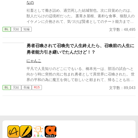
なの
社畜として働き詰め、過労死した結城智也。次に目覚めたのは、
獣人だらけの辺境村だった。 藁葺き屋根、素朴な食事、狼獣人の
イケメンに介抱されて、気づけば賢者としてのチート能力まで付
与済み！？ 「静かに暮らしたいだけなんですけど！？」 ……そん
文字数：48,495
BL
完結
短編
な願いも虚しく、井戸掘り、畑改良、魔法インフラ整備に巻き込
まれていく。 スローライフ（のはず）なのに、なぜか労働が止ま
らない。 それでも、優しい獣人たちとの日々に、心が少しずつほ
勇者召喚されて召喚先で人生終えたら、召喚前の人生に
どけていく……。 チート×獣耳×ほの甘BL。 転生先、意外と住み
勇者能力引き継いでたんだけど！？
心地いいかもしれない。
にゃんこ
平凡で人見知りのどこにでもいる、橋本光一は、部活の試合へと
向かう時に突然の光に包まれ勇者として異世界に召喚された。 世
界の平和の為に魔王を倒して欲しいと頼まれて、帰ることも出来
ないと知り、異世界で召喚後からの生涯を終えると……！？ そこ
文字数：89,043
BL
完結
長編
R15
から、始まる新たな出会いと運命の交差。