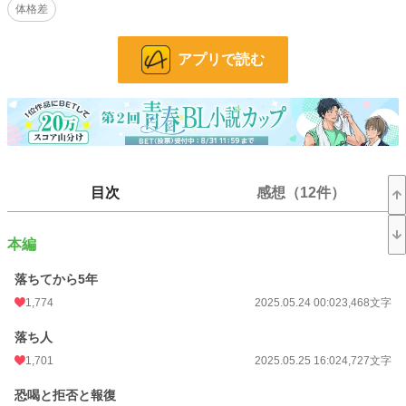
体格差
ベッタベタの王道異世界転生BLを目指しました。
本編完結。番外編は不定期更新です。R-15は保険。
アプリで読む
コメント欄に関しまして、ネタバレ配慮は特にしていませんのでネタバレ厳禁
の方はご注意下さい。
小説
1,609 位 / 229,046 件
BL
274 位 / 31,499 件
お気に入り
2,132
目次
感想（12件）
24h.ポイント
852 pt
本編
文字数
211,868
更新日時
2026.08.06 14:52
落ちてから5年
1,774
2025.05.24 00:02
3,468文字
初回公開日時
2025.05.24 00:02
落ち人
週間ポイント
17,120 pt (500 位)
1,701
2025.05.25 16:02
4,727文字
月間ポイント
57,174 pt (756 位)
恐喝と拒否と報復
年間ポイント
513,986 pt (994 位)