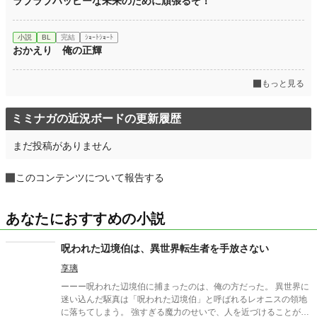
ラブラブハッピーな未来のために頑張るぞ！
小説
BL
完結
ｼｮｰﾄｼｮｰﾄ
おかえり 俺の正輝
もっと見る
ミミナガの近況ボードの更新履歴
まだ投稿がありません
このコンテンツについて報告する
あなたにおすすめの小説
呪われた辺境伯は、異世界転生者を手放さない
享璃
ーーー呪われた辺境伯に捕まったのは、俺の方だった。 異世界に
迷い込んだ駆真は「呪われた辺境伯」と呼ばれるレオニスの領地
に落ちてしまう。 強すぎる魔力のせいで、人を近づけることがで