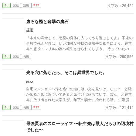
きないレオニス。 彼に触れれば衰弱し、最悪の場合、命を落と
文字数：26,424
BL
完結
短編
R15
す。 しかしカルマだけはなぜかその影響を一切受けなかった。そ
の事実に気づいたレオニスは次第にカルマを手放さなくなってい
く。 「俺に触れられるのは、お前だけだ」 呪いよりも重い執着と
虚ろな檻と翡翠の魔石
孤独から始まる、救済BL。 となります。
篠雨
「本来の寿命まで、悪役の身体に入ってやり過ごしてよ」 不慮の
事故で死んだ僕は、いい加減な神様の身勝手な都合により、異世
界の悪役・レリルの器へ転生させられてしまう。 待っていたの
は、一生を塔で過ごし、魔力を搾取され続ける孤独な日々。だ
文字数：290,556
BL
完結
長編
が、僕を管理する強面の辺境伯・ヨハンが運んでくる薪や食事、
そして不器用な優しさが、凍てついた僕の心を次第に溶かしてい
く。 しかし、穏やかな時間は長くは続かない。魔力を捧げるたび
光る穴に落ちたら、そこは異世界でした。
に脳内に流れ込む本物のレリルの記憶と領地を襲う未曾有の魔物
みぃ
の群れ。 「僕が、この場所と彼を守る方法はこれしかない」 記憶
に翻弄され頭は混乱する中、魔石化するという残酷な決断を下そ
自宅マンションへ帰る途中の道に淡い光を見つけ、なに？ と確
うとするが――。
かめるために近づいてみると気付けば落ちていて、ぽん、と異世
界に放り出された大学生が、年下の騎士に拾われる話。 生活脳力
のある主人公が、生活能力のない年下騎士の抜けてるとこや、美
文字数：121,414
BL
完結
長編
R15
しく格好いいのにかわいいってなんだ！？ とギャップにもだえ
ながら、ゆるく仲良く暮らしていきます。 何もかも、ふわふわゆ
るゆる。ですが、描写はなくても主人公は受け、騎士は攻めで
最強賢者のスローライフ 〜転生先は獣人だらけの辺境村
す。
でした〜