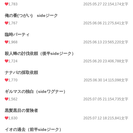
1,783
2025.05.27 22:15
4,174文字
累計ポイント
783,169 pt (7,268 位)
俺の番(つがい) sideジーク
1,767
2025.06.06 21:27
5,641文字
臨時パーティ
1,968
2025.06.13 23:56
5,220文字
殺人蜂の討伐依頼（後半sideジーク）
1,724
2025.06.20 23:40
6,788文字
ナナバの採取依頼
1,770
2025.06.30 14:11
5,098文字
ギルマスの独白（sideワグナー）
1,562
2025.07.05 21:15
4,735文字
黒髪黒目の冒険者
1,630
2025.07.12 18:21
5,841文字
イオの過去（前半sideジーク）