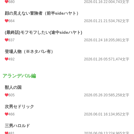
680
2026.01.16 22:00
4,743文字
顔の見えない冒険者（前半sideハヤト）
664
2026.01.21 21:53
4,762文字
(最終話)モフモフしたい(途中sideハヤト)
837
2026.01.24 18:20
5,081文字
登場人物（※ネタバレ有）
492
2026.01.26 05:57
1,474文字
アランデバル編
獣人の国
605
2026.05.26 20:58
5,258文字
次男セドリック
466
2026.06.01 16:13
4,952文字
三男ハロルド
481
2026.06.09 13:22
4,965文字