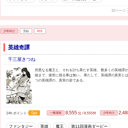
32ページ
少年向け
完結
R15
英雄奇譚
千三屋きつね
邪悪なる魔王と、それを討ち果たす英雄。 数多くの英雄譚が
細まで、後世に残る事は無い。 果たして、英雄譚の真実とは
つの英雄譚の、真実の姿である。
8,555
2,4
0pt
24h.ポイント
一般漫画
位 / 8,555件
少年向け
ファンタジー
英雄
魔王
第11回漫画ダービー