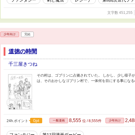
ファンタジー
剣と魔法
レジーナ
第6回次世代フ
文字数 451,255
少年向け
完結
道徳の時間
千三屋きつね
その村は、ゴブリンに占拠されていた。 しかし、少し様子が
は、そのおかしなゴブリン村で、一体何を目にする事になる
8,555
2,4
0pt
24h.ポイント
一般漫画
位 / 8,555件
少年向け
ファンタジー
第11回漫画ダービー