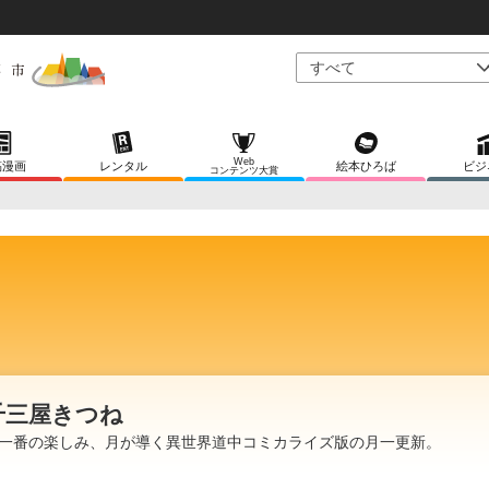
Web
稿漫画
レンタル
絵本ひろば
ビジ
コンテンツ大賞
千三屋きつね
一番の楽しみ、月が導く異世界道中コミカライズ版の月一更新。