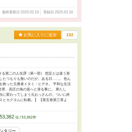
最終更新日 2025.02.10
登録日 2025.02.10
お気に入りに追加
152
きる第二の人生譚（第一部） 想定とは違う形
したつもりも無いのだが、ある日……。 色ん
を救った元勇者イタミ・ヒデオ。 平和な生活
世界、高圧の海の底へと潜る事に。 果たし
本当に変わってしまう元おっさんの、ついに終
スとカクヨムに転載。】 【第五巻第三章よ
53,362
位 / 53,362件
ンタジー