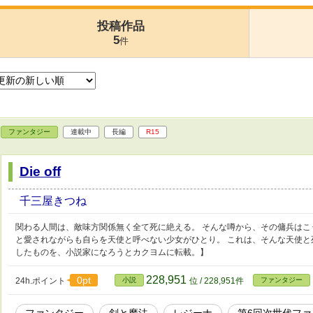
投稿作品
5
件
ファンタジー
連載中
長編
R15
Die off
千三屋きつね
関わる人間は、敵味方関係無く全て死に絶える。 そんな噂から、その傭兵はこう呼ば
と愛されながらも自らを天使と呼べない少女がひとり。 これは、そんな天使と
したものを、小説家になろうとカクヨムに転載。】
228,951
0pt
24h.ポイント
小説
位 / 228,951件
ファンタジー