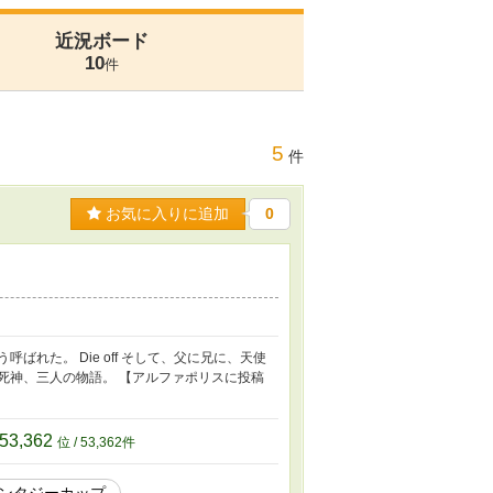
近況ボード
10
件
5
件
お気に入りに追加
0
れた。 Die off そして、父に兄に、天使
死神、三人の物語。 【アルファポリスに投稿
53,362
位 / 53,362件