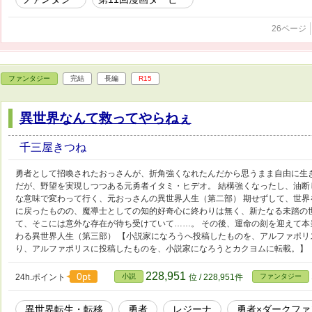
26ページ
ファンタジー
完結
長編
R15
異世界なんて救ってやらねぇ
千三屋きつね
勇者として招喚されたおっさんが、折角強くなれたんだから思うまま自由に生
だが、野望を実現しつつある元勇者イタミ・ヒデオ。 結構強くなったし、油断
な意味で変わって行く、元おっさんの異世界人生（第二部） 期せずして、世界
に戻ったものの、魔導士としての知的好奇心に終わりは無く、新たなる未踏の
て、そこには意外な存在が待ち受けていて……。 その後、運命の刻を迎えて
わる異世界人生（第三部） 【小説家になろうへ投稿したものを、アルファポリ
り、アルファポリスに投稿したものを、小説家になろうとカクヨムに転載。】
228,951
0pt
24h.ポイント
小説
位 / 228,951件
ファンタジー
異世界転生・転移
勇者
レジーナ
勇者×ダークファ