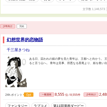
文字数 1,146,573
少年向け
完結
幻想世界的恋物語
千三屋きつね
ある日、囚われの姫の夢を見た青年は、王都へと向かう。 
ると言う山へ。 青年は見事、邪悪なる黒竜より、姫を救い
8,555
2,4
0pt
24h.ポイント
一般漫画
位 / 8,555件
少年向け
ファンタジー
ラブコメ
第11回漫画ダービー