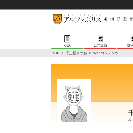
小説
公式漫画
投
TOP
>
千三屋きつね
>
Webコンテンツ
今