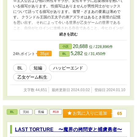
※主人公および他の男性キャラが、女性キャラに恋愛感情を抱いて
いる描写があります。 性描写はありませんが男性同士がセックス
について語ってる描写があります。 復讐・ざまあの要素は薄めで
す。 クランドル王国の王太子の弟アズラオはあるとき前世の記憶
を思い出す。 それによって今いる世界が乙女ゲームの世界である
こと、自分がヒロインに攻略される存在であること、今ヒロインが
辿っているのが自分と兄を籠絡した兄弟丼エンドであることを知っ
た。 大嫌いな兄と裏切者のヒロインに飼い殺されるくらいなら、
破滅した方が遙かにマシだ！ そんな結末を迎えるくらいなら、自
20,688
小説
位 / 228,896件
分からこの国を出て行ってやる！ こうしてアズラオは恋愛フラグ
5,282
35pt
24h.ポイント
位 / 31,450件
BL
撲滅のために立ち上がるのだった。
BL
短編
ハッピーエンド
乙女ゲーム転生
文字数 44,651
最終更新日 2024.03.02
登録日 2024.01.10
BL
完結
長編
R18
お気に入りに追加
65
LAST TORTURE 〜魔界の拷問吏と捕虜勇者〜