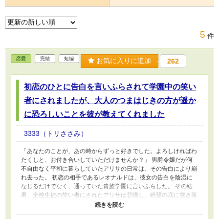
5
件
恋愛
完結
短編
お気に入りに追加
262
初恋のひとに告白を言いふらされて学園中の笑い
者にされましたが、大人のつまはじきの方が遥か
に恐ろしいことを彼が教えてくれました
3333（トリささみ）
「あなたのことが、あの時からずっと好きでした。よろしければわ
たくしと、お付き合いしていただけませんか？」 男爵令嬢だが何
不自由なく平和に暮らしていたアリサの日常は、その告白により崩
れ去った。 初恋の相手であるレオナルドは、彼女の告白を陰湿に
なじるだけでなく、通っていた貴族学園に言いふらした。 その結
果、全校生徒の笑い者にされたアリサは悲嘆し、絶望の底に突き落
とされた。 しかしそれからすぐ『本物のつまはじき』を知ること
になる。 社会的な孤立をメインに書いているので読む人によって