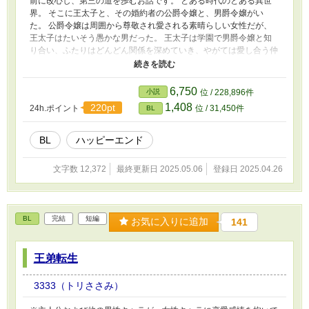
前に改心し、第三の道を歩むお話です。 とある時代のとある異世
界。 そこに王太子と、その婚約者の公爵令嬢と、男爵令嬢がい
た。 公爵令嬢は周囲から尊敬され愛される素晴らしい女性だが、
王太子はたいそう愚かな男だった。 王太子は学園で男爵令嬢と知
り合い、ふたりはどんどん関係を深めていき、やがては愛し合う仲
になった。 そんなあるとき、男爵令嬢が自身が受けている公爵令
嬢のイジメを、王太子に打ち明けた。 王太子は驚いて激怒し、学
園の卒業パーティーで公爵令嬢を断罪し婚約破棄することを、男爵
6,750
小説
位 / 228,896件
令嬢に約束する。 王太子は喜び、舞い上がっていた。 これで公爵
1,408
220pt
24h.ポイント
位 / 31,450件
BL
令嬢との縁を断ち切って、彼女と結ばれる！ 僕はやっと幸せを手
に入れられるんだ！ 「いいやその幸せ、間違いなく破綻する
ぞ。」 あの男が現れるまでは。
BL
ハッピーエンド
文字数 12,372
最終更新日 2025.05.06
登録日 2025.04.26
BL
完結
短編
お気に入りに追加
141
王弟転生
3333（トリささみ）