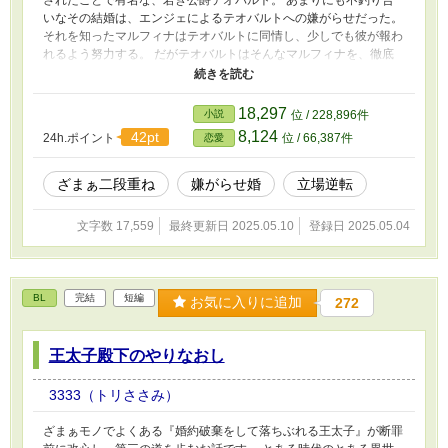
いなその結婚は、エンジェによるテオバルトへの嫌がらせだった。
それを知ったマルフィナはテオバルトに同情し、少しでも彼が報わ
れるよう努力する。 だがテオバルトはそんなマルフィナを、徹底
的に冷たくあしらった。 その後あるキッカケで美しくなったマル
フィナによりエンジェは自滅。 その日からテオバルトは手のひら
を返したように優しくなる。 だがマルフィナが新婚時代に受けた
18,297
小説
位 / 228,896件
仕打ちを、忘れることはなかった。
8,124
42pt
24h.ポイント
位 / 66,387件
恋愛
ざまぁ二段重ね
嫌がらせ婚
立場逆転
文字数 17,559
最終更新日 2025.05.10
登録日 2025.05.04
BL
完結
短編
お気に入りに追加
272
王太子殿下のやりなおし
3333（トリささみ）
ざまぁモノでよくある『婚約破棄をして落ちぶれる王太子』が断罪