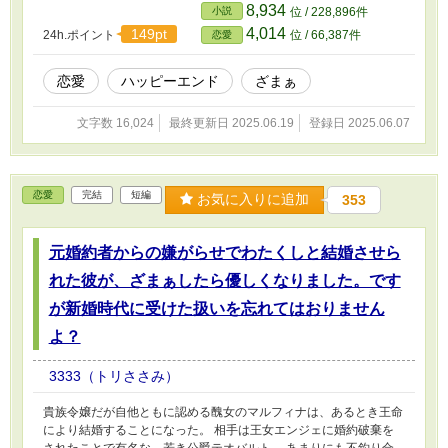
は抵抗があるかもしれません。 一人称視点と三人称視点が交じっ
8,934
小説
位 / 228,896件
ていて読みにくいところがあります。
4,014
149pt
24h.ポイント
位 / 66,387件
恋愛
恋愛
ハッピーエンド
ざまぁ
文字数 16,024
最終更新日 2025.06.19
登録日 2025.06.07
恋愛
完結
短編
お気に入りに追加
353
元婚約者からの嫌がらせでわたくしと結婚させら
れた彼が、ざまぁしたら優しくなりました。です
が新婚時代に受けた扱いを忘れてはおりません
よ？
3333（トリささみ）
貴族令嬢だが自他ともに認める醜女のマルフィナは、あるとき王命
により結婚することになった。 相手は王女エンジェに婚約破棄を
されたことで有名な、若き公爵テオバルト。 あまりにも不釣り合