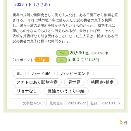
3333（トリささみ）
魔界の片隅で拷問吏として働く主人公は、ある日魔王から依頼を渡
される。 それは城の地下牢に捕らえた伝説の勇者の息子を拷問
し、彼ら一族の居場所を吐かせろというものだった。 成功すれば
望むものをなんでもひとつ与えられるが、失敗すれば死。 そんな
依頼を拒否権なく引き受けることになった主人公は、捕虜である伝
説の勇者の息子に様々な拷問を行う。
26,590
小説
位 / 228,896件
6,860
21pt
24h.ポイント
位 / 31,450件
BL
BL
ハードSM
ハッピーエンド
スカトロあり閲覧注意
異世界
拷問吏×捕虜
リョナなし
長編というより中編
文字数 62,417
最終更新日 2023.05.22
登録日 2023.03.15
5
件