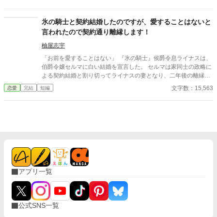
くしようと礼儀作法から始まり、国政に関わることまで勉強し、
全てを把握するよう努めてまいりました。それも、貴方様と私の
未来のため。 ･･･なのに。 貴方様は、愛人と床を一緒にするよう
氷の騎士と契約結婚したのですが、愛することはないと
になりました。 貴方様に理由を聞いたら、「可愛げが無くなった
言われたので契約通り離縁します！
のが悪い」ですって？ 愛がない結婚生活などいりませんので、離
縁させていただきます。 そう、申し上げたら貴方様は―――
柚屋志宇
「お前を愛することはない」 『氷の騎士』侯爵令息ライナスは、
伯爵令嬢セルマに白い結婚を宣言した。 セルマは家同士の政略に
よる契約結婚と割り切ってライナスの妻となり、二年後の離縁の
日を待つ。 しかし結婚すると、最初は冷たかったライナスだが次
文字数：15,563
恋愛
完結
短編
第にセルマに好意的になる。 だがセルマは離縁の日が待ち遠し
い。 ※小説家になろうにも掲載しています。
アプリ一覧
公式SNS一覧