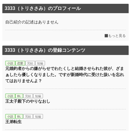
3333（トリささみ）のプロフィール
自己紹介の記述はありません
もっと見る
3333（トリささみ）の登録コンテンツ
小説
恋愛
完結
短編
元婚約者からの嫌がらせでわたくしと結婚させられた彼が、ざま
ぁしたら優しくなりました。ですが新婚時代に受けた扱いを忘れ
てはおりませんよ？
小説
BL
完結
短編
王太子殿下のやりなおし
小説
BL
完結
短編
王弟転生