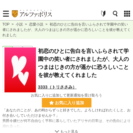
TOP
>
小説
>
恋愛小説
>
初恋のひとに告白を言いふらされて学園中の笑い
者にされましたが、大人のつまはじきの方が遥かに恐ろしいことを彼が教えてく
れました
恋愛
完結
短編
初恋のひとに告白を言いふらされて学
園中の笑い者にされましたが、大人の
つまはじきの方が遥かに恐ろしいこと
を彼が教えてくれました
3333（トリささみ）
お気に入りに追加して更新通知を受け取ろう
お気に入り追加
「あなたのことが、あの時からずっと好きでした。よろしければわたくしと、お
付き合いしていただけませんか？」
男爵令嬢だが何不自由なく平和に暮らしていたアリサの日常は、その告白により
崩れ去った。
初恋の相手であるレオナルドは、彼女の告白を陰湿になじるだけでなく、通って