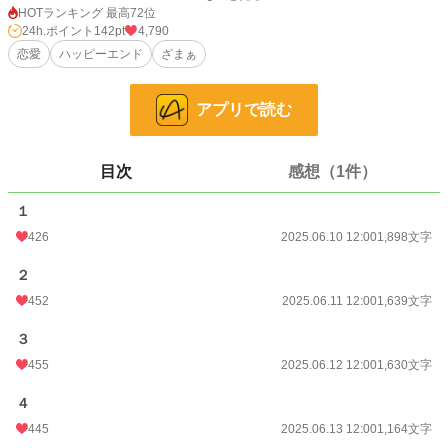
いた貴族学園に言いふらした。
HOTランキング 最高72位
その結果、全校生徒の笑い者にされたアリサは悲嘆し、絶望の底に突き落とされ
24h.ポイント
142pt
4,790
た。
恋愛
ハッピーエンド
ざまぁ
しかしそれからすぐ『本物のつまはじき』を知ることになる。
アプリで読む
社会的な孤立をメインに書いているので読む人によっては抵抗があるかもしれま
せん。
一人称視点と三人称視点が交じっていて読みにくいところがあります。
目次
感想（1件）
小説
9,252 位 / 228,897 件
１
恋愛
4,171 位 / 66,387 件
426
2025.06.10 12:00
1,898文字
お気に入り
262
２
452
2025.06.11 12:00
1,639文字
24h.ポイント
142 pt
３
文字数
16,024
455
2025.06.12 12:00
1,630文字
更新日時
2025.06.19 08:01
４
初回公開日時
2025.06.07 21:51
445
2025.06.13 12:00
1,164文字
初回完結日時
2025.06.19 08:02