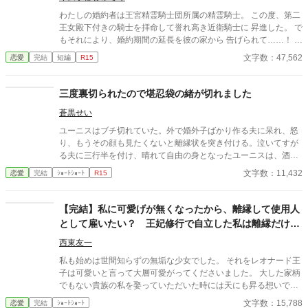
わたしの婚約者は王宮精霊騎士団所属の精霊騎士。 この度、第二
王女殿下付きの騎士を拝命して誉れ高き近衛騎士に 昇進した。 で
もそれにより、婚約期間の延長を彼の家から 告げられて……！ ど
うせ待つなら彼の側でとわたしは内緒で精霊魔術師団に 入団し
文字数：47,562
恋愛
完結
短編
R15
た。 そんなわたしが日々目にするのは彼を含めたイケメン騎士た
ちを 我がもの顔で侍らかす王女殿下の姿ばかり……。 彼はわたし
の婚約者なんですけどね！ いつもながらの完全ご都合主義、 ノー
三度裏切られたので堪忍袋の緒が切れました
リアリティのお話です。 少々（？）イライラ事例が発生します。
蒼黒せい
血圧の上昇が心配な方は回れ右をお願いいたします。 小説家にな
ろうさんの方でも投稿しています。
ユーニスはブチ切れていた。外で婚外子ばかり作る夫に呆れ、怒
り、もうその顔も見たくないと離縁状を突き付ける。泣いてすが
る夫に三行半を付け、晴れて自由の身となったユーニスは、酒場
で思いっきり羽目を外した。そこに、婚約解消をして落ちこむ紫
文字数：11,432
恋愛
完結
ｼｮｰﾄｼｮｰﾄ
R15
の瞳の男が。ユーニスは、その辛気臭い男に絡み、酔っぱらい、
勢いのままその男と宿で一晩を明かしてしまった。 互いにそれを
無かったことにして宿を出るが、ユーニスはその見知らぬ男の子
【完結】私に可愛げが無くなったから、離縁して使用人
どもを宿してしまう… ※なろう・カクヨムにて同名アカウントで
として雇いたい？ 王妃修行で自立した私は離縁だけさ
投稿しています
せてもらいます。
西東友一
私も始めは世間知らずの無垢な少女でした。 それをレオナード王
子は可愛いと言って大層可愛がってくださいました。 大した家柄
でもない貴族の私を娶っていただいた時には天にも昇る想いでし
た。 だから、貴方様をお慕いしていた私は王妃としてこの国をよ
文字数：15,788
恋愛
完結
ｼｮｰﾄｼｮｰﾄ