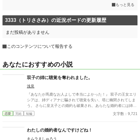
もっと見る
3333（トリささみ）の近況ボードの更新履歴
まだ投稿がありません
このコンテンツについて報告する
あなたにおすすめの小説
双子の姉に聴覚を奪われました。
浅見
『あなたが馬鹿なお人よしで本当によかった！』 双子の王女エリ
シアは、姉ディアナに騙されて聴覚を失い、塔に幽閉されてしま
う。 さらに皇太子との婚約も破棄され、あらたな婚約者には姉が
選ばれた――はずなのに。 三年後、エリシアを迎えに現れたの
文字数：9,721
恋愛
完結
短編
は、他ならぬ皇太子その人だった。
わたしの婚約者なんですけどね！
キムラましゅろう