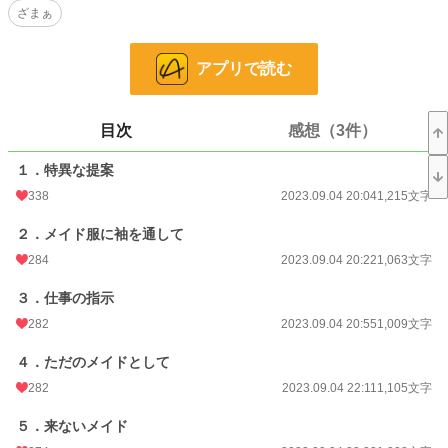
小説
16,931 位 / 228,746 件
ざまぁ
恋愛
7,523 位 / 66,363 件
アプリで読む
お気に入り
886
24h.ポイント
42 pt
目次
感想（3件）
文字数
19,720
１．特異な提案
更新日時
2023.09.06 23:00
338
2023.09.04 20:04
1,215文字
初回公開日時
2023.09.04 20:04
２．メイド服に袖を通して
初回完結日時
2023.09.06 23:00
284
2023.09.04 20:22
1,063文字
週間ポイント
444 pt (15,724 位)
３．仕事の指示
月間ポイント
2,437 pt (14,046 位)
282
2023.09.04 20:55
1,009文字
年間ポイント
80,604 pt (7,153 位)
４．ただのメイドとして
282
2023.09.04 22:11
1,105文字
累計ポイント
421,094 pt (11,939 位)
５．来ないメイド