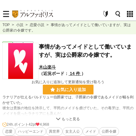
TOP
>
小説
>
恋愛小説
>
事情があってメイドとして働いていますが、実は
公爵家の令嬢です。
恋愛
完結
短編
事情があってメイドとして働いていま
すが、実は公爵家の令嬢です。
木山楽斗
（近況ボード：
14 件
）
お気に入りに追加して更新通知を受け取ろう
お気に入り追加
ラナリアが仕えるバルドリュー伯爵家では、子爵家の令嬢であるメイドが幅を利
かせていた。
彼女は貴族の地位を誇示して、平民のメイドを虐げていた。その毒牙は、平民の
メイドを庇ったラナリアにも及んだ。
しかし彼女は知らなかった。ラナリアは事情があって伯爵家に仕えている公爵令
嬢だったのである。
24h.ポイント
42pt
4,968
恋愛
ハッピーエンド
異世界
女主人公
メイド
公爵令嬢