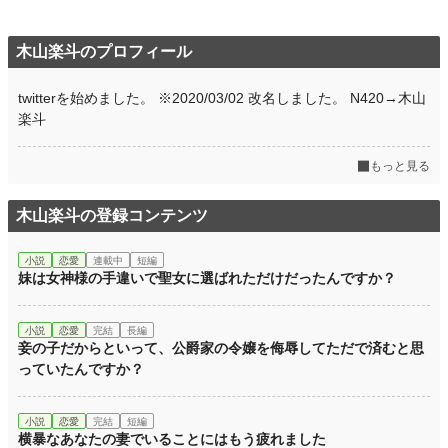
木山楽斗のプロフィール
twitterを始めました。 ※2020/03/02 改名しました。 N420→木山
楽斗
もっと見る
木山楽斗の登録コンテンツ
小説
恋愛
連載中
短編
妹は女神様の手違いで聖女に選ばれただけだったんですか？
小説
恋愛
完結
長編
妾の子だからといって、公爵家の令嬢を侮辱してただで済むと思
っていたんですか？
小説
恋愛
完結
短編
横暴なあなたの妻でいることにはもう疲れました