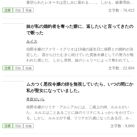
裏切られたレオーネは悲しみに暮れる……。 しかも、破棄理由が
他国の王女との婚約だから猶更だ。 だが、ビクティムは知らなか
文字数：76,422
恋愛
完結
長編
った……レオーネは自国の第一王子殿下と幼馴染の関係にあるこ
とを。 レオーネの幼馴染であるフューリ王太子殿下は、彼女の婚
約破棄を知り怒りに打ち震えた。 「さて……レオーネを悲しませ
妹が私の婚約者を奪った癖に、返したいと言ってきたの
た罪、どのように償ってもらおうか」 ビクティム侯爵閣下はとて
で断った
つもない虎の尾を踏んでしまっていたのだった……。
ルイス
伯爵令嬢のファラ・イグリオは19歳の誕生日に侯爵との婚約が決
定した。 昔からひたむきに続けていた貴族令嬢としての努力が報
われた感じだ。 しかし突然、妹のシェリーによって奪われてしま
う。 両親もシェリーを優先する始末で、ファラの婚約は解消され
文字数：22,884
恋愛
完結
短編
てしまった。 「お前はお姉さんなのだから、我慢できるだろう？
お前なら他にも良い相手がきっと見つかるさ」 父親からの無常
な一言にファラは愕然としてしまう。彼女は幼少の頃から自分の
ムカつく悪役令嬢の姉を無視していたら、いつの間にか
願いが聞き届けられた ことなど1つもなかった。努力はきっと報
私が聖女になっていました。
われる……そう信じて頑張って来たが、今回の件で心が折れそう
になっていた。 だが、ファラの努力を知っていた幼馴染の公爵令
冬吹せいら
息に助けられることになる。妹のシェリーは侯爵との婚約が思っ
侯爵令嬢のリリナ・アルシアルには、二歳上の姉、ルルエがい
ていたのと違うということで、返したいと言って来るが……は
た。 ルルエはことあるごとに妹のリリナにちょっかいをかけてい
あ？ もう遅いわよ。
る。しかし、ルルエが十歳、リリナが八歳になったある日、ルル
エの罠により、酷い怪我を負わされたリリナは、ルルエのことを
文字数：9,860
恋愛
完結
短編
完全に無視することにした。 そして迎えた、リリナの十四歳の誕
生日。 長女でありながら、最低級の適性を授かった、姉のルルエ