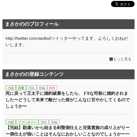
週間ポイント
637 pt (12,384 位)
月間ポイント
3,122 pt (11,902 位)
まさかののプロフィール
年間ポイント
38,092 pt (12,805 位)
http://twitter.com/aivllodツイッターやってます。よろしくおねが
累計ポイント
146,399 pt (24,269 位)
いします。
もっと見る
まさかのの登録コンテンツ
小説
恋愛
完結
長編
R15
死に戻って王太子に婚約破棄をしたら、ドSな司祭に婚約されま
した〜どうして未来で敵だった彼がこんなに甘やかしてくるので
しょうか〜
小説
ファンタジー
完結
長編
【完結】勘違いから始まる剣聖側仕えと没落貴族の成り上がりー
ー側仕えが強いことはそんなにおかしいことなのでしょうかーー