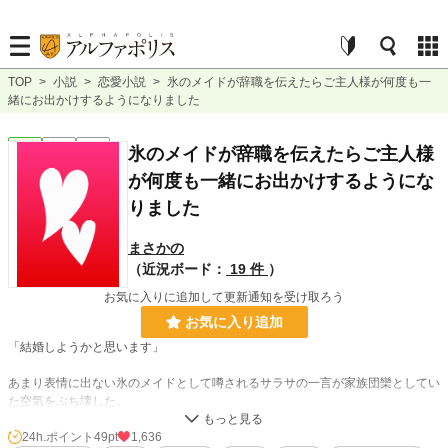
TOP
>
小説
>
恋愛小説
>
氷のメイドが辞職を伝えたらご主人様が何度も一
緒にお出かけするようになりました
恋愛
完結
短編
氷のメイドが辞職を伝えたらご主人様
が何度も一緒にお出かけするようにな
りました
まさかの
（近況ボード：
19 件
）
お気に入りに追加して更新通知を受け取ろう
お気に入り追加
「結婚しようかと思います」
あまり表情に出ない氷のメイドとして噂されるサラサの一言が家族団欒としてい
た空気をぶち壊した。
ただそれは田舎に戻って結婚相手を探すというだけのことだった。
それに安心した伯爵の奥様が伯爵家の一人息子のオックスが成人するまでの一年
24h.ポイント
49pt
1,636