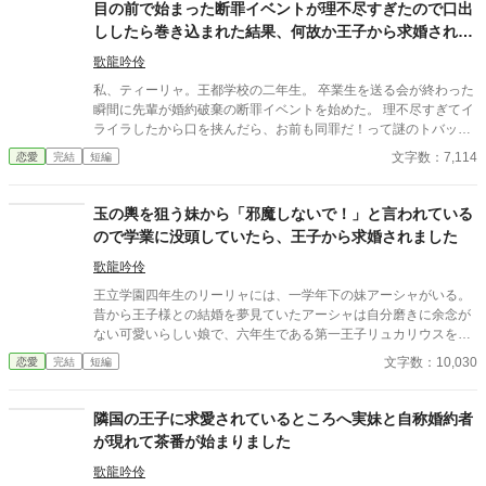
ヒューゴに告白したところ二人は即結婚することに……！ 「エリ
目の前で始まった断罪イベントが理不尽すぎたので口出
サを泣かせるなんて、絶対許さない」 「エリサ、愛してる！」 ち
ししたら巻き込まれた結果、何故か王子から求婚されま
ょっぴり鈍感で薬草を愛するヒロインが、一途で愛が重たい変態
した
風味な勇者に溺愛されるお話です。
歌龍吟伶
私、ティーリャ。王都学校の二年生。 卒業生を送る会が終わった
瞬間に先輩が婚約破棄の断罪イベントを始めた。 理不尽すぎてイ
ライラしたから口を挟んだら、お前も同罪だ！って謎のトバッチ
リ…マジないわー。 …と思ったら何故か王子様に気に入られちゃ
文字数：7,114
恋愛
完結
短編
ってプロポーズされたお話。 全二話で完結します、予約投稿済み
玉の輿を狙う妹から「邪魔しないで！」と言われている
ので学業に没頭していたら、王子から求婚されました
歌龍吟伶
王立学園四年生のリーリャには、一学年下の妹アーシャがいる。
昔から王子様との結婚を夢見ていたアーシャは自分磨きに余念が
ない可愛いらしい娘で、六年生である第一王子リュカリウスを狙
っているらしい。 入学当時から、「私が王子と結婚するんだから
文字数：10,030
恋愛
完結
短編
ね！お姉ちゃんは邪魔しないで！」と言われていたリーリャは学
業に専念していた。 その甲斐あってか学年首位となったある日。
「君のことが好きだから」…まさかの告白！
隣国の王子に求愛されているところへ実妹と自称婚約者
が現れて茶番が始まりました
歌龍吟伶