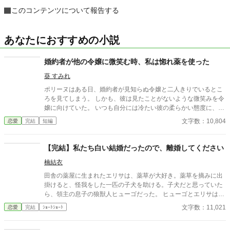
このコンテンツについて報告する
あなたにおすすめの小説
婚約者が他の令嬢に微笑む時、私は惚れ薬を使った
葵 すみれ
ポリーヌはある日、婚約者が見知らぬ令嬢と二人きりでいるとこ
ろを見てしまう。 しかも、彼は見たことがないような微笑みを令
嬢に向けていた。 いつも自分には冷たい彼の柔らかい態度に、ポ
リーヌは愕然とする。 そして、親が決めた婚約ではあったが、い
文字数：10,804
恋愛
完結
短編
つの間にか彼に恋心を抱いていたことに気づく。 落ち込むポリー
ヌに、妹がこれを使えと惚れ薬を渡してきた。 迷ったあげく、婚
約者に惚れ薬を使うと、彼の態度は一転して溺愛してくるよう
【完結】私たち白い結婚だったので、離婚してください
に。 偽りの愛とは知りながらも、ポリーヌは幸福に酔う。 しかし
楠結衣
幸せの狭間で、惚れ薬で彼の心を縛っているのだと罪悪感を抱く
ポリーヌ。 悩んだ末に、惚れ薬の効果を打ち消す薬をもらうこと
田舎の薬屋に生まれたエリサは、薬草が大好き。薬草を摘みに出
を決意するが……。 ※小説家になろうにも掲載しています
掛けると、怪我をした一匹の子犬を助ける。子犬だと思っていた
ら、領主の息子の狼獣人ヒューゴだった。 ヒューゴとエリサは、
一緒に薬草採取に出掛ける日々を送る。そんなある日、魔王復活
文字数：11,021
恋愛
完結
ｼｮｰﾄｼｮｰﾄ
の知らせが世界を駆け抜け、神託によりヒューゴが勇者に選ばれ
ることに。 ヒューゴが出立の日、エリサは自身の恋心に気づいて