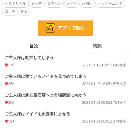
間は残ってほしいという頼みを受け、いつものようにオックスのお世話をするサ
ヒストリカル
身分差
女主人公
メイド
両思い
ハッピーエンド
ラサ。
異世界
純愛
するとどうしてかオックスは真面目に勉強を始め、社会勉強と評してサラサと一
緒に何度もお出かけをするようになった。
アプリで読む
好みの宝石を聞かれたり、ドレスを着せられたり、さらには何度も自分の好きな
料理を食べさせてもらったりしながらも、あくまでも社会勉強と言い続けるオッ
クス。
二人の甘酸っぱい日々と夫婦になるまでの物語。
目次
感想
小説
15,986 位 / 228,588 件
ご主人様は動揺してしまう
378
2021.04.17 11:05
1,843文字
恋愛
7,112 位 / 66,316 件
ご主人様は寝ているメイドを見つめてしまう
お気に入り
335
358
2021.04.17 18:05
1,575文字
24h.ポイント
49 pt
ご主人様は劇と宝石店へと市場調査に向かう
文字数
8,546
306
2021.04.18 06:05
2,754文字
更新日時
2021.04.19 06:01
ご主人様はメイドを正直者にさせる
初回公開日時
2021.04.17 11:05
594
2021.04.19 06:01
2,374文字
初回完結日時
2021.04.19 06:01