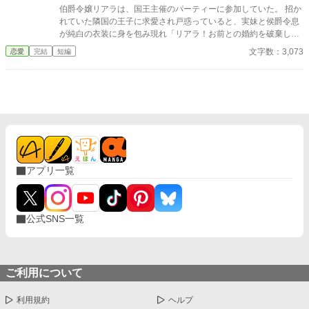
伯爵令嬢リアラは、国王主催のパーティーに参加していた。 招か
れていた隣国の王子に求愛され戸惑っていると、実妹と侯爵令息
が純白の衣装に身を包み現れ「リアラ！お前との婚約を破棄して
ルリナと結婚する！」「残念でしたわねお姉様！」と言い出した
文字数：3,073
恋愛
完結
短編
のだ。 国王含めて唖然とする会場で始まった茶番劇。 「…ええ
と、貴方と婚約した覚えがないのですが？」
アプリ一覧
公式SNS一覧
ご利用について
利用規約
ヘルプ