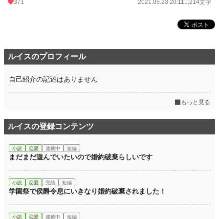
371
2021.05.23 20:11
1,214文字
ルイスのプロフィール
自己紹介の記述はありません
もっと見る
ルイスの登録コンテンツ
小説
恋愛
連載中
短編
まだまだ遊んでいたいので婚約破棄らしいです
小説
恋愛
完結
短編
学園祭で侯爵令息にいきなり婚約破棄されました！
小説
恋愛
連載中
短編