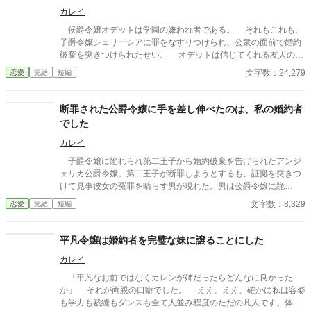
カレイ
侯爵令嬢オデットは学園の嫌われ者である。 それもこれも、
子爵令嬢シェリーシアに罪をなすりつけられ、公衆の面前で婚約
破棄を突きつけられたせい。 オデットは信じてくれる友人のお
陰で、揶揄されながらもそれなりに楽しい生活を送っていた
文字数：24,279
恋愛
完結
短編
が…… 「そろそろ許してあげても良いですっ」 「あ、結構です」
伸ばされた手をオデットは払い除ける。 許さなくて良いので
金輪際関わってこないで下さいと付け加えて。 ※全19話の短編
断罪された公爵令嬢に手を差し伸べたのは、私の婚約者
です。
でした
カレイ
子爵令嬢に陥れられ第二王子から婚約破棄を告げられたアンジ
ェリカ公爵令嬢。第二王子が断罪しようとするも、証拠を突きつ
けて見事彼女の冤罪を晴らす男が現れた。男は公爵令嬢に跪
き…… 「この機会絶対に逃しません。ずっと前から貴方をお慕い
文字数：8,329
恋愛
完結
短編
していましたんです。私と婚約して下さい！」 ええっ！あ
なた私の婚約者ですよね！？
平凡令嬢は婚約者を完璧な妹に譲ることにした
カレイ
「平凡なお前ではなくカレンが姉だったらどんなに良かった
か」 それが両親の口癖でした。 ええ、ええ、確かに私は容姿
も学力も裁縫もダンスも全て人並み程度のただの凡人です。体は