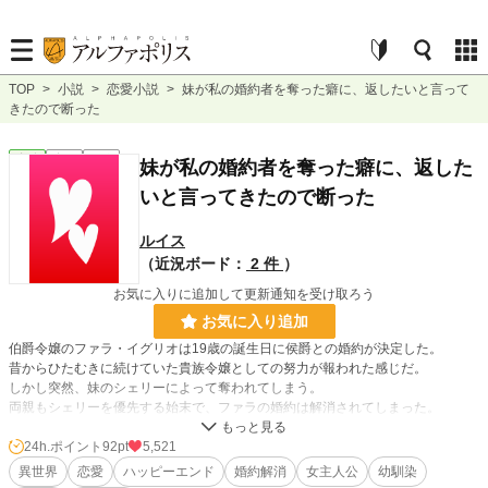
TOP
>
小説
>
恋愛小説
>
妹が私の婚約者を奪った癖に、返したいと言って
きたので断った
恋愛
完結
短編
妹が私の婚約者を奪った癖に、返した
いと言ってきたので断った
ルイス
（近況ボード：
2 件
）
お気に入りに追加して更新通知を受け取ろう
お気に入り追加
伯爵令嬢のファラ・イグリオは19歳の誕生日に侯爵との婚約が決定した。
昔からひたむきに続けていた貴族令嬢としての努力が報われた感じだ。
しかし突然、妹のシェリーによって奪われてしまう。
両親もシェリーを優先する始末で、ファラの婚約は解消されてしまった。
「お前はお姉さんなのだから、我慢できるだろう？ お前なら他にも良い相手が
24h.ポイント
92pt
5,521
きっと見つかるさ」
異世界
恋愛
ハッピーエンド
婚約解消
女主人公
幼馴染