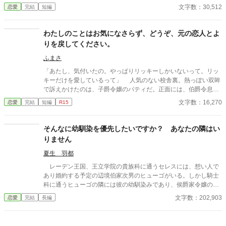
弱いが何でも器用にこなす美しい妹と比べるとその差は歴然。
文字数：30,512
恋愛
完結
短編
ただ少しばかり先に生まれただけなのに、王太子の婚約者にもな
ってしまうし。彼も妹の方が良かったといつも嘆いております。
ですから私決めました！ 王太子の婚約者という席を妹に譲る
わたしのことはお気になさらず、どうぞ、元の恋人とよ
ことを。
りを戻してください。
ふまさ
「あたし、気付いたの。やっぱりリッキーしかいないって。リッ
キーだけを愛しているって」 人気のない校舎裏。熱っぽい双眸
で訴えかけたのは、子爵令嬢のパティだ。正面には、伯爵令息の
リッキーがいる。 「学園に通いはじめてすぐに他の令息に熱をあ
文字数：16,270
恋愛
完結
短編
R15
げて、ぼくを捨てたのは、きみじゃないか」 「捨てたなんて……
だって、子爵令嬢のあたしが、侯爵令息様に逆らえるはずないじ
ゃない……だから、あたし」 一歩近付くパティに、リッキーが
そんなに幼馴染を優先したいですか？ あなたの隣はい
一歩、後退る。明らかな動揺が見えた。 「そ、そんな顔しても無
りません
駄だよ。きみから侯爵令息に言い寄っていたことも、その侯爵令
息に最近婚約者ができたことも、ぼくだってちゃんと知ってるん
夏生 羽都
だからな。あてがはずれて、仕方なくぼくのところに戻って来た
レーデン王国、王立学院の貴族科に通うセレスには、想い人で
んだろ？！」 「……そんな、ひどい」 しくしくと、パティは泣
あり婚約する予定の辺境伯家次男のヒューゴがいる。しかし騎士
き出した。リッキーが、うっと怯む。 「ど、どちらにせよ、もう
科に通うヒューゴの隣には彼の幼馴染みであり、侯爵家令嬢のニ
遅いよ。ぼくには婚約者がいる。きみだって知ってるだろ？」
ーナがいつもいるのだった。 子爵家に後見をしてもらう事で学
文字数：202,903
恋愛
完結
長編
「あたしが好きなら、そんなもの、解消すればいいじゃない！」
院へ通っているセレスは、高位貴族であるニーナとヒューゴに強
パティが叫ぶ。無茶苦茶だわ、と胸中で呟いたのは、二人から
く言えず、二人の距離が近過ぎても見ている事しかできなかっ
は死角になるところで聞き耳を立てていた伯爵令嬢のシャノン──
た。 ヒューゴとの交流会の日、セレスはヒューゴと観るために
リッキーの婚約者だった。 昔からパティが大好きだったリッキ