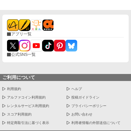
両親が送ってくれた歌劇のチケットを用意していたのだが、ヒュ
ーもさすがに呆れているのでは、と考えていたシャノンだったが
ーゴに付いてきたニーナにチケットを強請られてしまう。 「ニー
──。 「……そんなにぼくのこと、好きなの？」 予想もしない
ナに譲ってくれないか？」ヒューゴのひと事でチケットを譲る事
リッキーの質問に、シャノンは目を丸くした。対してパティは、
になり、帰りの馬車がないセレスは徒歩で帰る事になる。日が落
目を輝かせた。 「好き！ 大好き！」 リッキーは「そ、そっ
ちかける街の中を歩くセレスは、帰り道が分からずに迷子になっ
か……」と、満更でもない様子だ。それは、パティも感じたのだ
てしまう。そんなセレスを偶然見かけて声をかけてくれたのが、
ろう。 「リッキー。ねえ、どうなの？ 返事は？」 パティが詰
アプリ一覧
帝国からの留学生でセレスと同じクラスのアルウィンだった。 ※
め寄る。悩んだすえのリッキーの答えは、 「……少し、考える時
作者独自の世界観によって創作された物語です。細かな設定やス
間がほしい」 だった。 ※この作品は、小説家になろう様にも掲
トーリー展開等が気になる方は、ブラウザバックをお願い致しま
載しています。
す。 ※感想はありがたく拝読させていただいていますが、公開す
公式SNS一覧
べきではないと作者が判断いたしました感想につきましては却下
をさせていただいております。
ご利用について
利用規約
ヘルプ
アルファコイン利用規約
投稿ガイドライン
レンタルサービス利用規約
プライバシーポリシー
スコア利用規約
お問い合わせ
特定商取引法に基づく表示
利用者情報の外部送信について