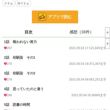
ざまぁ
妹ざまぁ
父親からの無常な一言にファラは愕然としてしまう。彼女は幼少の頃から自分の
願いが聞き届けられた
ことなど1つもなかった。努力はきっと報われる……そう信じて頑張って来た
アプリで読む
が、今回の件で心が折れそうになっていた。
だが、ファラの努力を知っていた幼馴染の公爵令息に助けられることになる。妹
のシェリーは侯爵との婚約が思っていたのと違うということで、返したいと言っ
て来るが……はあ？ もう遅いわよ。
目次
感想（38件）
小説
11,637 位 / 228,848 件
1話 報われない努力
297
2021.05.03 17:12
1,645文字
恋愛
5,160 位 / 66,374 件
2話 幼馴染 その1
お気に入り
2,868
275
2021.05.03 19:37
1,397文字
24h.ポイント
92 pt
3話 幼馴染 その2
文字数
22,884
279
2021.05.04 09:08
1,251文字
更新日時
2021.05.23 20:11
4話 思っていたのと違う
初回公開日時
2021.05.03 17:12
286
2021.05.04 20:36
995文字
初回完結日時
2021.05.23 20:11
5話 読書の時間
週間ポイント
409 pt (16,594 位)