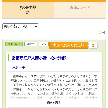
投稿作品
近況ボード
2
件
2
件
歴史・時代
連載中
長編
お気に入りに追加
2
播磨守江戸人情小話 心の帰郷
戸沢一平
南町奉行池田播磨守頼方（いけだはりまのかみよりまさ）が下す
裁断についての、江戸市民たちの評判がすこぶる良い。大見得を切
って正義を振りかざすような派手さは無いのだが、胸にジンと染み
る温情をサラリと加える加減が玄人好みなのだと、うるさ型の江戸
っ子たちはいう。 このままの評判が続くようであれば、大岡越
前や遠山の金さんの裁断と並ぶ名裁断として後世後々まで語り継が
れるかも知れない。 あるいは、そうでないかも知れない。 快
楽の聖地である吉原の大門で男が死んでいた。農村などから娘を買