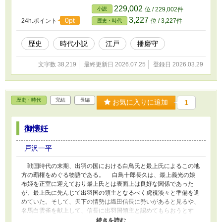
って、遊郭に売る事を商売としている市松だ。市松を殺したと思わ
229,002
小説
位 / 229,002件
れるのは老舗呉服問屋「大磯屋」の仕立て職人である住吉だ。
3,227
0pt
24h.ポイント
位 / 3,227件
歴史・時代
奉行所が市松と住吉の接点を探ると、市松に吉原へ売られて来た遊
女が浮かんできた。事故で頭を打ったらしく記憶を無くした女だ。
この女は、住吉とはどういう関係なのか。市松が殺された事とど
歴史
時代小説
江戸
播磨守
う関わっているのか。そして、この殺しの裁きを、播磨守はどうす
るのか。
文字数 38,219
最終更新日 2026.07.25
登録日 2026.03.29
歴史・時代
完結
長編
お気に入りに追加
1
御懐妊
戸沢一平
戦国時代の末期、出羽の国における白鳥氏と最上氏によるこの地
方の覇権をめぐる物語である。 白鳥十郎長久は、最上義光の娘
布姫を正室に迎えており最上氏とは表面上は良好な関係であった
が、最上氏に先んじて出羽国の領主となるべく虎視淡々と準備を進
めていた。そして、天下の情勢は織田信長に勢いがあると見るや、
名馬白雲雀を献上して、信長に出羽国領主と認めてもらおうとす
る。 信長からは更に鷹を献上するよう要望されたことから、出