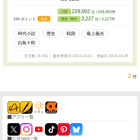
羽一の鷹と評判の逸物を手に入れようとするが持ち主は白鳥氏に恨
みを持つ者だった。鷹は譲れないという。 そんな中、布姫が懐
229,002
小説
位 / 229,002件
妊する。めでたい事ではあるが、生まれてくる子は最上義光の孫で
3,227
0pt
24h.ポイント
位 / 3,227件
歴史・時代
もあり、白鳥にとっては相応の対応が必要となった。
時代小説
歴史
戦国
最上義光
白鳥十郎
文字数 19,781
最終更新日 2024.11.01
登録日 2024.10.26
2
件
アプリ一覧
公式SNS一覧