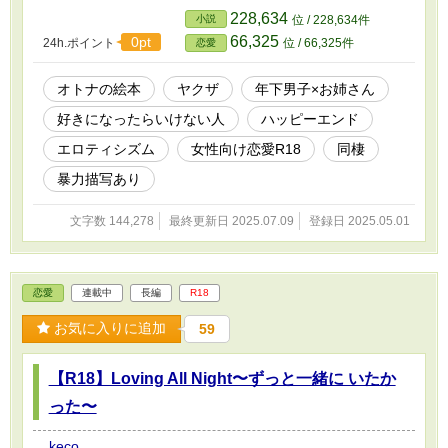
さればわかります♡ このお話はフィクションです！
228,634
小説
位 / 228,634件
66,325
0pt
24h.ポイント
位 / 66,325件
恋愛
オトナの絵本
ヤクザ
年下男子×お姉さん
好きになったらいけない人
ハッピーエンド
エロティシズム
女性向け恋愛R18
同棲
暴力描写あり
文字数 144,278
最終更新日 2025.07.09
登録日 2025.05.01
恋愛
連載中
長編
R18
お気に入りに追加
59
【R18】Loving All Night〜ずっと一緒に いたか
った〜
keco