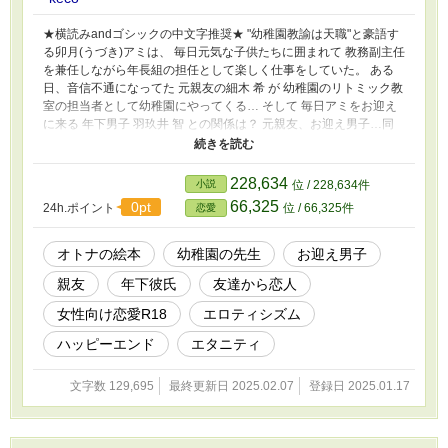
★横読みandゴシックの中文字推奨★ "幼稚園教諭は天職"と豪語す
る卯月(うづき)アミは、 毎日元気な子供たちに囲まれて 教務副主任
を兼任しながら年長組の担任として楽しく仕事をしていた。 ある
日、音信不通になってた 元親友の細木 希 が 幼稚園のリトミック教
室の担当者として幼稚園にやってくる… そして 毎日アミをお迎え
に来る 年下男子 羽玖井 智 との関係は？ 元親友、お迎え男子…同
僚… 恋愛下手のアミを取り巻く男子たちと どうなっていくのか…
このお話はフィクションです。 職業については、事前に調べたり
実際に話を聞きとりしてますが 実際のお仕事内容と相違ありま
228,634
小説
位 / 228,634件
す。 何卒ご了承くださいませ！ 顔文字ありです(*･ω･)*_ _)ﾍﾟｺﾘ
66,325
0pt
24h.ポイント
位 / 66,325件
恋愛
オトナの絵本
幼稚園の先生
お迎え男子
親友
年下彼氏
友達から恋人
女性向け恋愛R18
エロティシズム
ハッピーエンド
エタニティ
文字数 129,695
最終更新日 2025.02.07
登録日 2025.01.17