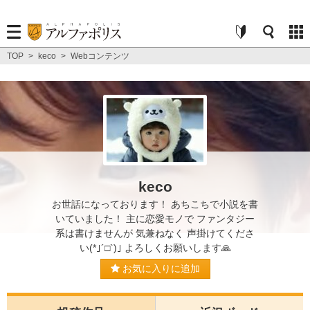
TOP
>
keco
>
Webコンテンツ
keco
お世話になっております！ あちこちで小説を書
いていました！ 主に恋愛モノで ファンタジー
系は書けませんが 気兼ねなく 声掛けてくださ
い(*｣´□`)｣ よろしくお願いします🙏
お気に入りに追加