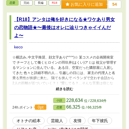
恋愛
完結
長編
R18
お気に入りに追加
54
【R18】アンタは俺を好きになる★ワケあり男女
の恋物語★〜最後はオレに辿りつきゃイイんだ
よ〜
keco
☆横読み､中文字推奨、顔文字あり(*^^*)☆ 某コスメの企画開発室
で チーフとして働くヒロインの羽玖井(はくい)アミは 祖父が管理す
るマンションに住んでいる。 ある日、空室だった隣部屋に入居し
てきた 色々と詳細不明の人… 引越しの日には、 家主の代理人と名
乗る男性が挨拶に来た。 隔てを挟んで ベランダで交わす会話から
2人の距離が近づいていく？！ "愛してる？…そんな言葉は信じな
い" "本気で俺と向き合って…" 育った環境故、少しひねくれた年上
ヒロイン… 自由に恋愛できなかった年下男子… ワケありの2人の想
いは…実を結ぶのか？！… これはフィクションです‼️
228,634
小説
位 / 228,634件
66,325
0pt
24h.ポイント
位 / 66,325件
恋愛
オトナの絵本
芸能人
友情
年下彼氏