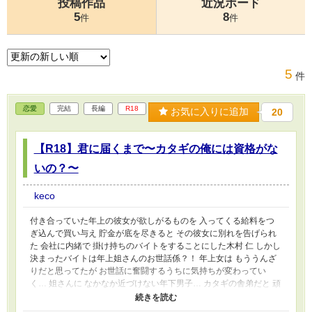
投稿作品
近況ボード
5
8
件
件
5
件
恋愛
完結
長編
R18
お気に入りに追加
20
【R18】君に届くまで〜カタギの俺には資格がな
いの？〜
keco
付き合っていた年上の彼女が欲しがるものを 入ってくる給料をつ
ぎ込んで買い与え 貯金が底を尽きると その彼女に別れを告げられ
た 会社に内緒で 掛け持ちのバイトをすることにした木村 仁 しかし
決まったバイトは年上姐さんのお世話係？！ 年上女は もううんざ
りだと思ってたが お世話に奮闘するうちに気持ちが変わってい
く… 姐さんに なかなか近づけない年下男子… カタギの舎弟だと 頑
なに距離を置こうとする年上姐さん… この2人、どうなるん？ 色ん
な障害を乗り越える2人… 甘いか…切ないか… 最後まで読んでくだ