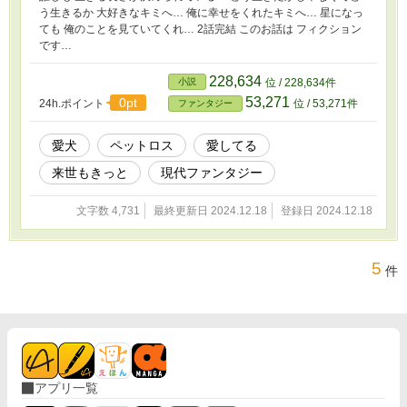
う生きるか 大好きなキミへ… 俺に幸せをくれたキミへ… 星になっ
ても 俺のことを見ていてくれ… 2話完結 このお話は フィクション
です…
228,634
小説
位 / 228,634件
53,271
0pt
24h.ポイント
位 / 53,271件
ファンタジー
愛犬
ペットロス
愛してる
来世もきっと
現代ファンタジー
文字数 4,731
最終更新日 2024.12.18
登録日 2024.12.18
5
件
アプリ一覧