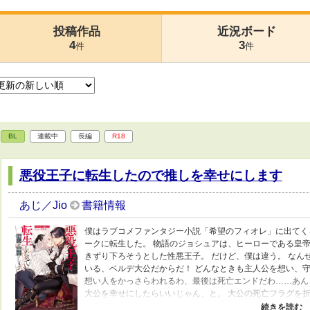
投稿作品
近況ボード
4
3
件
件
BL
連載中
長編
R18
悪役王子に転生したので推しを幸せにします
あじ／Jio
書籍情報
僕はラブコメファンタジー小説「希望のフィオレ」に出てく
ークに転生した。 物語のジョシュアは、ヒーローである皇
きずり下ろそうとした性悪王子。 だけど、僕は違う。 なん
いる、ベルデ大公だからだ！ どんなときも主人公を想い、
想い人をかっさらわれるわ、最後は死亡エンドだわ……あんま
大公を幸せにしたらいいじゃん、と。 大公の死亡フラグを
僕は、ある秘密を抱えて推し活に励むことになったのだけれど……。 -------