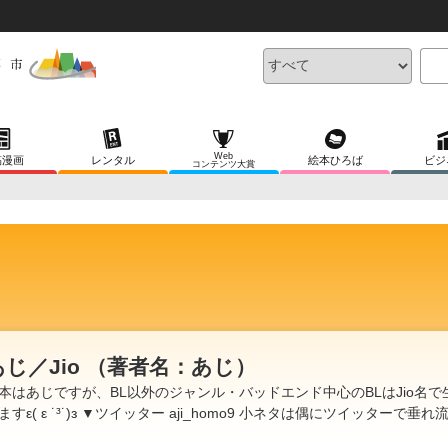
Web
稿漫画
レンタル
絵本ひろば
ビジ
コンテンツ大賞
あじ／Jio （著者名：あじ）
本はあじですが、BL以外のジャンル・バッドエンド中心のBLはJio名で
ますε( ε ˙³˙)з ▼ツイッター aji_homo9 小ネタは偶にツイッターで垂れ