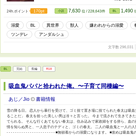
想攻めと、不遜な一途健気受けです。 最初の説明回のみはす
メ・ギャグテイストな雰囲気になります。 前半 攻め←←←
7,630
1,490
170pt
24h.ポイント
小説
位 / 228,643件
BL
け みたいな感じで溺愛度たっぷりになる予定です。 また、
っています。 ----------------------------- ※ム
溺愛
BL
異世界
獣人
嫌われからの溺愛
ツンデレ
アンダルシュ
文字数 296,031
BL
完結
長編
R18
吸血鬼パパと拾われた俺。〜子育て同棲編〜
あじ／Jio
書籍情報
雪の降る日。 恋人から暴行を受けて、ゴミ捨て置き場に捨てられた春太は吸血
ることだ」 春太を拾った美しい男は冷々と言った。 今まで流されて生きてき
てられる。 そんな行くあてもない春太は、住み込みで家政婦をする傍ら、血の
情を知らぬ男と、一人息子のテディと、ゴミの春太。 二人の吸血鬼と一人の人間。 
- - - - - - - - - - - - - - - - - - - - - - - ■無頓着からの溺愛になり