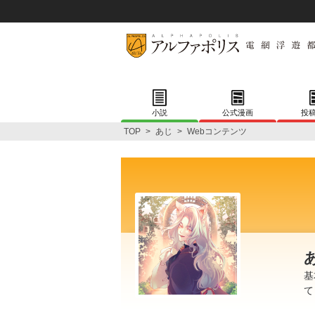
小説
公式漫画
投
TOP
>
あじ
>
Webコンテンツ
基
て