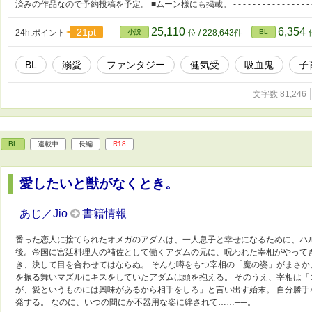
済みの作品なので予約投稿を予定。 ■ムーン様にも掲載。 - - - - - - - - - - - - - - - - -
25,110
6,354
21pt
24h.ポイント
小説
位 / 228,643件
BL
BL
溺愛
ファンタジー
健気受
吸血鬼
子
文字数 81,246
BL
連載中
長編
R18
愛したいと獣がなくとき。
あじ／Jio
書籍情報
番った恋人に捨てられたオメガのアダムは、一人息子と幸せになるために、ハ
後。帝国に宮廷料理人の補佐として働くアダムの元に、呪われた宰相がやってき
き、決して目を合わせてはならぬ。 そんな噂をもつ宰相の「魔の姿」がまさ
を振る舞いマズルにキスをしていたアダムは頭を抱える。 そのうえ、宰相は
が、愛というものには興味があるから相手をしろ」と言い出す始末。 自分勝
発する。 なのに、いつの間にか不器用な姿に絆されて……──。