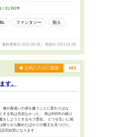
位 / 31,392件
BL
ファンタジー
獣人
最終更新日 2021.09.26
登録日 2021.01.08
お気に入りに追加
883
ます。
で、俺が腹違いの弟を嫌うことに変わりはな
する気は毛頭なかった。 弟は600年の眠り
魔をしようとするモブ悪役。 どうせ互いに相
俺は眠りから醒めたばかりの魔王を見つけた。
1話完結型になります