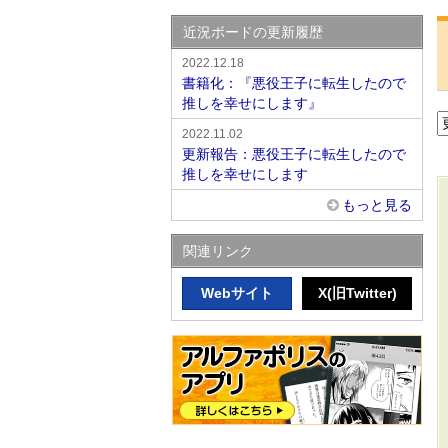
近況ボードの更新履歴
2022.12.18
書籍化：『悪役王子に転生したので
推しを幸せにします』
2022.11.02
更新報告：悪役王子に転生したので
推しを幸せにします
もっと見る
関連リンク
Webサイト
X(旧Twitter)