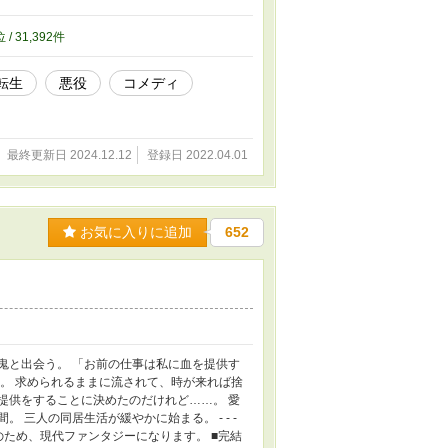
れ違いや嫌われですが、 第３章からラブコ
←←←←←受け 後半 攻め→→→→→→→→受
位 / 31,392件
異種族がいるため男性妊娠が可能な世界とな
ーンライトにも掲載していますが、先行公開はこちらです。
転生
悪役
コメディ
最終更新日 2024.12.12
登録日 2022.04.01
お気に入りに追加
652
鬼と出会う。 「お前の仕事は私に血を提供す
た。 求められるままに流されて、時が来れば捨
提供をすることに決めたのだけれど……。 愛
三人の同居生活が緩やかに始まる。 - - -
ます。 ■攻めは吸血鬼のため、現代ファンタジーになります。 ■完結