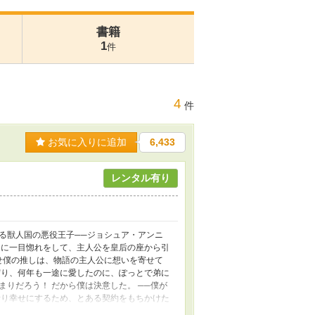
書籍
1
件
4
件
お気に入りに追加
6,433
レンタル有り
る獣人国の悪役王子──ジョシュア・アンニ
帝に一目惚れをして、主人公を皇后の座から引
せ僕の推しは、物語の主人公に想いを寄せて
守り、何年も一途に愛したのに、ぽっとで弟に
りだろう！ だから僕は決意した。 ──僕が
折り幸せにするため、とある契約をもちかけた
---------------------- ツンデレ無愛