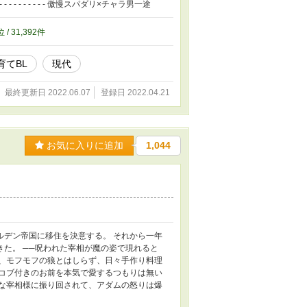
 - - - - - - - - - 傲慢スパダリ×チャラ男一途
位 / 31,392件
育てBL
現代
最終更新日 2022.06.07
登録日 2022.04.21
お気に入りに追加
1,044
ルデン帝国に移住を決意する。 それから一年
た。 ──呪われた宰相が魔の姿で現れると
か、モフモフの狼とはしらず、日々手作り料理
「コブ付きのお前を本気で愛するつもりは無い
手な宰相様に振り回されて、アダムの怒りは爆