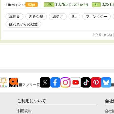
13,795
3,221
63pt
24h.ポイント
小説
位 / 228,643件
BL
異世界
悪役令息
総受け
BL
ファンタジー
嫌われからの総愛
文字数 10,053
アプリ一覧
ご利用について
会社
利用規約
会社