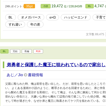
19,472
4,747
35pt
24h.ポイント
小説
位 / 228,643件
BL
BL
オメガバース
α×Ω
ハッピーエンド
子育て
すれ違い
年の差
文字数 89,475
BL
完結
長編
R18
弟勇者と保護した魔王に狙われているので家出し
あじ／Jio
書籍情報
父親に殴られた時、俺は前世を思い出した。 だが、前世を思い出したところ
い。 よくある漫画や小説のように、断罪されるのを回避するために、弟と仲良く
から醒めた魔王を退治する英雄だ。 そして俺は、そんな弟に嫉妬して何かと邪
容れない存在だと、大嫌いな弟から離れて辺境の地で過ごしていた幼少期。 
そして時が過ぎた今、なぜか弟と魔王に執着されてケツ穴を狙われている。 ◎