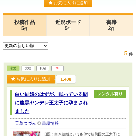
お気に入りに追加
投稿作品
近況ボード
書籍
5
5
2
件
件
件
5
件
恋愛
完結
長編
R18
お気に入りに追加
1,408
レンタル有り
白い結婚のはずが、眠っている間
に腹黒ヤンデレ王太子に孕まされ
ました
天草つづみ
書籍情報
旧題：白き結婚という条件で新興国の王太子に