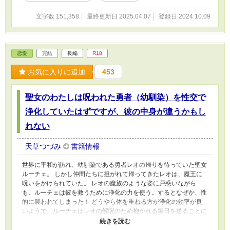
と、裏切られた妻と、一途な義弟（夫の弟）の
文字数 151,358
最終更新日 2025.04.07
登録日 2024.10.09
お話です。 ・R18描写のあるお話には※がつき
ます ・ヒロイン以外の性描写もありますのでご
注意ください ・作者の頭の中だけに存在するふ
んわり設定異世界です
恋愛
完結
長編
R18
お気に入りに追加
453
聖女のわたしは呪われた勇者（幼馴染）を性交で
浄化していたはずですが、彼の中身が違うかもし
れない
天草つづみ
書籍情報
世界に平和が訪れ、幼馴染である勇者レオの帰りを待っていた聖女
ルーチェ。 しかし仲間たちに担がれて帰ってきたレオは、魔王に
呪いをかけられていた。 レオの魔族のような姿に戸惑いながら
も、ルーチェは彼を救うために浄化の力を使う。するとなぜか、性
的に襲われてしまった！ どうやら体を重ねる方が浄化の効率が良
いようで、ルーチェはレオの解呪のため抱かれる毎日を送ることに
なるのだった。 そして二ヶ月後、その甲斐あってレオは意識を取
り戻すのだが、どこか様子がおかしくて……？ ＊R18描写のあるお