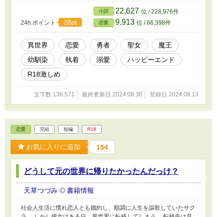
話には※がついています。 ＊R18シーン激しめです。
22,627
小説
位 / 228,976件
9,913
28pt
24h.ポイント
位 / 66,398件
恋愛
異世界
恋愛
勇者
聖女
魔王
幼馴染
執着
溺愛
ハッピーエンド
R18激しめ
文字数 136,571
最終更新日 2024.08.30
登録日 2024.08.13
恋愛
完結
短編
R18
お気に入りに追加
154
どうして元の世界に帰りたかったんだっけ？
天草つづみ
書籍情報
社会人生活に慣れ恋人とも婚約し、順調に人生を謳歌していたサク
ラ。 しかし彼女はある日、異世界に転移してしまう。 転移先は見