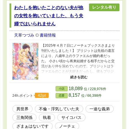
レンタル有り
わたしを抱いたことのない夫が他
の女性を抱いていました、もう夫
婦ではいられません
天草つづみ
書籍情報
【2025年４月７日にノーチェブックスさまより
刊行いたしました！】 ブリジットは先祖の遺言
により、八歳年上のラファエルが婚約者だっ
た。 小さい頃から将来結婚する相手だからと交
流があり仲を深めていたので、ブリジットはラ
ファエルのことが大好きだったし、彼もブリジ
ットを可愛がってくれていた。 そしてブリジッ
トが十六歳になると結婚したが、彼は君を大切
にしたいから、と抱いてはくれなかった。 子供
18,089
小説
位 / 228,976件
扱いされていると不満に思いながらも、それも
8,157
42pt
24h.ポイント
位 / 66,398件
恋愛
彼の思いやりだからと納得したブリジット。 け
れど結婚して二年を過ぎても自分を抱かない夫
に、焦り始めていた。 ラファエルの幼馴染であ
異世界
不倫・浮気していた夫
一途な義弟
り義姉のように慕っていたカロリーヌに相談を
三角関係
執着
サイコパス
すると、閨教育をしてあげると言われ――彼女
に指定された宿屋に向かうと、そこにはカロリ
ざまぁはないです
ノーチェ
ーヌを抱くラファエルがいた。 不倫していた夫