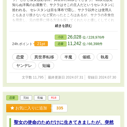
知らぬ洋風のお屋敷で、サクラはそこの主人だというセレスタンに
拾われる。 セレスタンは目を薄布で隠し、サクラ以外とは使用人
ともあまり接さないなど変わったところはあるが、サクラの衣食住
を用意し、元の世界に帰る方法を探してくれたりと優しくしてくれ
る。 ある日、どうしてそんなに元の世界に帰りたいのかと聞かれ
たサクラは、婚約者がいることを話したのだが…… いつの間に
か、サクラとセレスタンのいちゃラブセックスライフが始まってい
26,028
小説
位 / 228,976件
た。 性描写のある話には※がつきます。
11,242
21pt
24h.ポイント
位 / 66,398件
恋愛
恋愛
異世界転移
半魔
催眠
執着
ヤンデレ
短編
文字数 11,795
最終更新日 2024.07.31
登録日 2024.07.30
恋愛
完結
長編
R18
お気に入りに追加
335
聖女の使命のためだけに生きてきましたが、突然