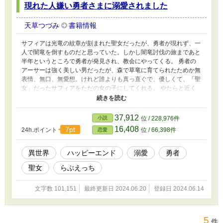
現れた人嫌い勇者さまに溺愛されました
天草つづみ
書籍情報
サフィアは光竜の紋章が刻まれた聖女だったが、勇者が現れず、一
人で闇竜を倒すものだと思っていた。しかし闇竜討伐の旅まであと
半年というところで勇者が発見され、教会にやってくる。 勇者の
アーサーは強く美しい男だったが、森で草竜に育てられたためか無
表情、無口、無愛想。けれど誰よりも真っ直ぐで、優しくて、「聖
女」だったサフィアをただの女の子にしてくれる。 やたらと近く
スキンシップの激しいアーサーにどぎまぎしながらも、サフィアは
彼に惹かれていく。しかし、勇者と聖女は王族と結婚するという決
まりがあり……。 ＊純愛ながらR18シーンは濃厚に、を目指しまし
37,912
小説
位 / 228,976件
た。 ＊R18描写のあるお話には※がついています。
16,408
7pt
24h.ポイント
位 / 66,398件
恋愛
異世界
ハッピーエンド
溺愛
勇者
聖女
らぶえっち
文字数 101,151
最終更新日 2024.06.20
登録日 2024.06.14
5
件