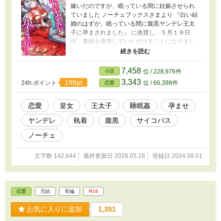
嫁いだのですが、眠っている間に妊娠させられ
ていました ノーチェブックスさまより 『白い結
婚のはずが、眠っている間に腹黒ヤンデレ王太
子に孕まされました』 に改題し、５月１８日
頃、書籍を発売していただけることになりまし
た！ 今までお読みくださったみなさまのおかげ
です。ありがとうございました！ ～あらすじ～
神託を何よりも重んじるヒラソル帝国の皇女、
7,458
小説
位 / 228,976件
エステファニア。 彼女にくだった神託は、新興
3,343
198pt
24h.ポイント
位 / 66,398件
恋愛
国であるロブレ王国の王太子に嫁げというもの
だった。 しかし世界一の歴史と力を持つ帝国の
皇女の自分が、できたばかりの王家の男に組み
恋愛
皇女
王太子
睡眠姦
孕ませ
敷かれるなど受け入れられない。 そこで彼女
ヤンデレ
執着
腹黒
サイコパス
は、ロブレ王太子シモンと婚姻こそ結ぶもの
の、体の関係は持たないという条件を突きつけ
ノーチェ
る。 王国はその条件を飲み、二人は結婚した。
エステファニアはシモンに心を開き始めると同
文字数 142,644
最終更新日 2026.05.18
登録日 2024.08.01
時に夜な夜な淫らな夢を見るようになり、男を
知らぬ体を疼かせていたのだが――ある日体調
を崩したエステファニアは、医師に妊娠してい
ることを告げられる。 高飛車皇女様が、一途だ
恋愛
完結
長編
R18
が倫理観がぶっ壊れている王太子に体から堕と
され分からされる(?)お話です。 ＊R18描写のあ
お気に入りに追加
1,351
るお話には※がつきます。 ＊R18シーンは濃い
めです。