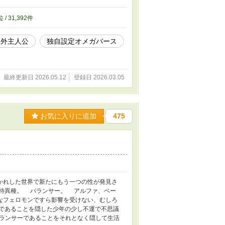
位 / 31,392件
人外主人公
独自設定オメガバース
最終更新日 2026.05.12
登録日 2026.03.05
お気に入りに追加
475
かれした世界で新たにもう一つの性が発見さ
特異種。 バランサー。 アルファ、ベー
なフェロモンですら影響を受けない、むしろ
であることを隠した少年の少し不運で不思議
ランサーであることをそれとなく隠して生活