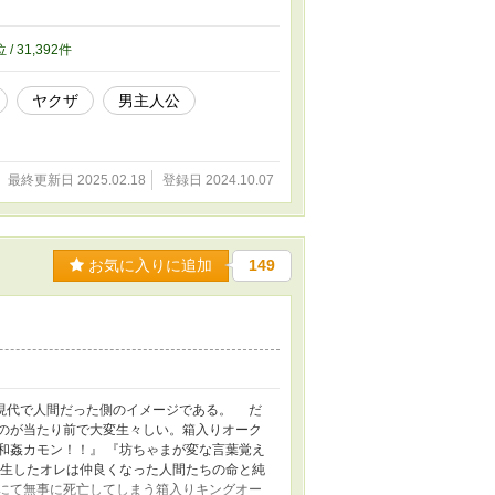
位 / 31,392件
ヤクザ
男主人公
最終更新日 2025.02.18
登録日 2024.10.07
お気に入りに追加
149
現代で人間だった側のイメージである。 だ
のが当たり前で大変生々しい。箱入りオーク
和姦カモン！！』 『坊ちゃまが変な言葉覚え
転生したオレは仲良くなった人間たちの命と純
陣にて無事に死亡してしまう箱入りキングオー