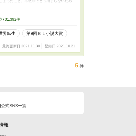
しまったこと。不敬罪でとっ捕まらないため
！ そうだ、そこの少し小綺麗な黒い容姿の、
身に付け、靴なんて全然汚れてないし擦り減
た。 『貴様のような虫ケラ、本来なら僕に背
位 / 31,392件
日から王族である僕の傍に置いてやろう！』
振り翳し、盾にするヤバい奴。嫌味ったらし
世界転生
第9回ＢＬ小説大賞
かってなんたる失礼な態度っ……！！ 今すぐ
気がします。すぐに外に出て見に行きませんと
行け！』 しかし、オレは彼に拾われた。 ど
最終更新日 2021.11.30
登録日 2021.10.21
恩人だった。だからせめて多少の恩を返して
 気に入らなければ即断罪。意中の騎士に全
日常的に！ しかし、一緒にいればいるほど
5
件
の守護魔導師。 これは運命によってもたら
王子の手綱を引きながら平凡な生活に焦がれ
ぎて怪しいけどこれはBLです。 ．
公式SNS一覧
情報