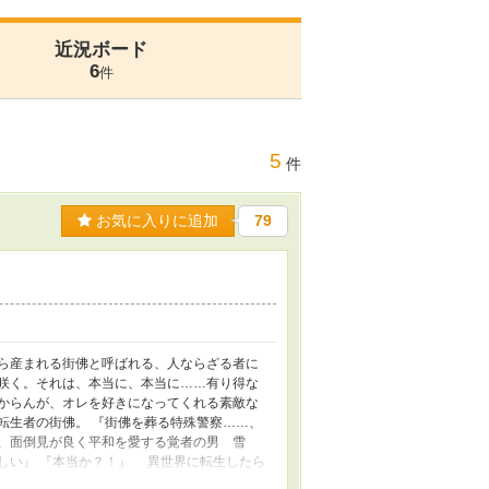
近況ボード
6
件
5
件
お気に入りに追加
79
ら産まれる街佛と呼ばれる、人ならざる者に
咲く。それは、本当に、本当に……有り得な
わからんが、オレを好きになってくれる素敵な
転生者の街佛。 『街佛を葬る特殊警察……、
、面倒見が良く平和を愛する覚者の男 雪
しい』 『本当か？！』 異世界に転生したら
くんは、果たして理想の恋人をゲットできる