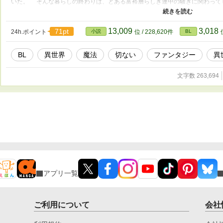
いた。 そんな暮らしの終わりは、とある富裕層らしき連中の騒ぎに関わって
に背を向けて逃げ出したオレに、彼はこう叫んだ。 『待て、そこの下民っ！
お前だお前！』 金髪縦ロールにド派手な紫色の服。装飾品をジャラジャラと
ってもいない。まさにお貴族様……そう、貴族やら王族がこの世界にも存在し
13,009
3,018
71pt
24h.ポイント
小説
位 / 228,620件
BL
を向けるなどと斬首ものだ。しかし、僕は寛大だ！！ 許す。喜べ、貴様を今
そいつはバカだった。しかし、なんと王族でもあった。 王族という権力を
BL
異世界
魔法
切ない
ファンタジー
異
い口調に人をすぐにバカにする。気に入らない奴は全員斬首。 『ぼ、僕に向
首をっ』 『殿下ったら大変です、向こうで殿下のお好きな竜種が飛んでいた
ー』 『なにっ！？ 本当か、タタラ！ こうしては居られぬ、すぐに連れて
文字数 263,694
んなに嫌な奴でも、どんなに周りに嫌われていっても、彼はどうしようもない
から逃げ出そうと思っていたのに、事態はどんどん最悪な展開を迎えて行く。
く好かれずよく暴走するバカ王子。果ては王都にまで及ぶ危険。命の危機など
惹かれてしまう気持ちは……ただの忠誠心なのか？ スラム出身、第十一王子
された出会い。唯一の魔法を駆使しながら、タタラは今日も今日とてワガママ
ている。 ※BL作品 恋愛要素は前半皆無。戦闘描写等多数。健全すぎる、健全す
アプリ一覧
ご利用について
会社