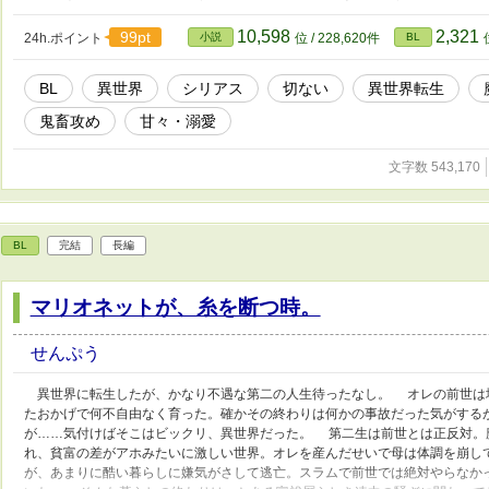
10,598
2,321
99pt
24h.ポイント
小説
位 / 228,620件
BL
BL
異世界
シリアス
切ない
異世界転生
鬼畜攻め
甘々・溺愛
文字数 543,170
BL
完結
長編
マリオネットが、糸を断つ時。
せんぷう
異世界に転生したが、かなり不遇な第二の人生待ったなし。 オレの前世は
たおかげで何不自由なく育った。確かその終わりは何かの事故だった気がする
が……気付けばそこはビックリ、異世界だった。 第二生は前世とは正反対。
れ、貧富の差がアホみたいに激しい世界。オレを産んだせいで母は体調を崩し
が、あまりに酷い暮らしに嫌気がさして逃亡。スラムで前世では絶対やらなか