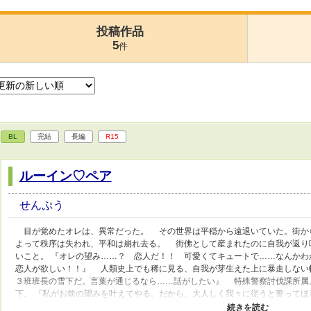
投稿作品
5
件
BL
完結
長編
R15
ルーイン♡ペア
せんぷう
目が覚めたオレは、異常だった。 その世界は平穏から遠退いていた。街か
よって秩序は失われ、平和は崩れ去る。 街佛として産まれたのに自我が返り
いこと。 『オレの望み……？ 恋人だ！！ 可愛くてキュートで……なんか
恋人が欲しい！！』 人類史上でも稀に見る、自我が芽生えた上に暴走しない
３班班長の雪下だ。言葉が通じるなら……話がしたい』 特殊警察討伐課所属
下。 『私がお前の望みを叶えてやる。だから、大人しく我々に従うと誓ってほ
即、人外になるも転生者特典？として【理性：最強】のみを手に入れた主人公