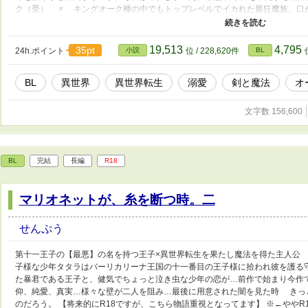
ク（受） × キングオーク種の中でもトップレベルでイカれた最狂魔族。口
想い続けた一途攻め。 何よりも大切な存在を失ってしまった攻めが魔国に
は第三？ の生を謳歌しようと人間の国へと大冒険！ 果たして二人は再び
19,513
4,795
35pt
24h.ポイント
小説
位 / 228,620件
BL
BL
異世界
異世界転生
溺愛
剣と魔法
オ
文字数 156,600
BL
完結
長編
R18
マリオネットが、糸を断つ時。二
せんぷう
第十一王子の【最悪】の名を持つ王子×異世界転生を果たし魔法を得た主人公
子様な少年タタラはバーリカリーナ王国の十一番目の王子様に拾われ彼を護る
た暴君である王子と、健気でちょっと泣き虫な少年の恋が…前作で始まり今作
仰、純愛、真実…様々な壁が二人を阻み…最後に用意された闇を見た時 きっ
のだろう。 【将来的にR18ですが、こちら物語重視となってます】 ※←ややR18