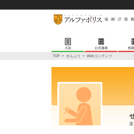
小説
公式漫画
投
TOP
>
せんぷう
>
Webコンテンツ
楽