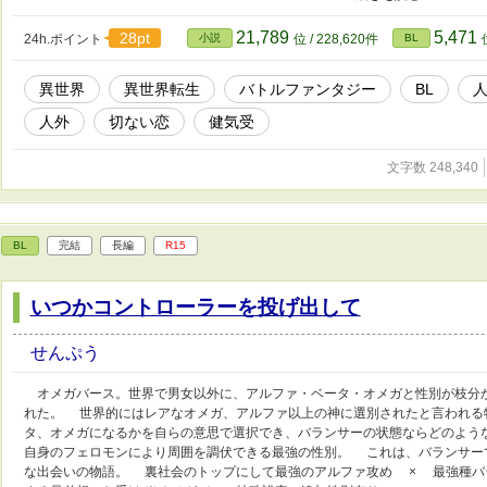
か。 特殊警察堅物お人好し×人外転生者理性最強 ．
21,789
5,471
28pt
24h.ポイント
小説
位 / 228,620件
BL
異世界
異世界転生
バトルファンタジー
BL
人外
切ない恋
健気受
文字数 248,340
BL
完結
長編
R15
いつかコントローラーを投げ出して
せんぷう
オメガバース。世界で男女以外に、アルファ・ベータ・オメガと性別が枝分
れた。 世界的にはレアなオメガ、アルファ以上の神に選別されたと言われる
タ、オメガになるかを自らの意思で選択でき、バランサーの状態ならどのよう
自身のフェロモンにより周囲を調伏できる最強の性別。 これは、バランサー
な出会いの物語。 裏社会のトップにして最強のアルファ攻め × 最強種バ