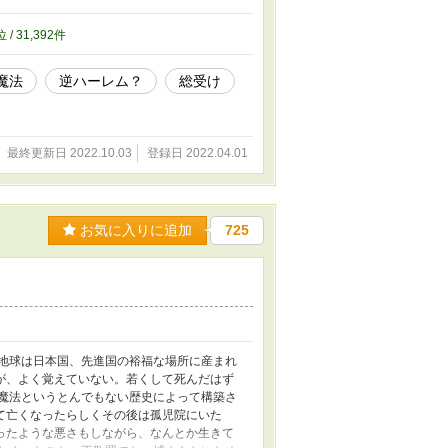
位 / 31,392件
魔法
逆ハーレム？
総受け
最終更新日 2022.10.03
登録日 2022.04.01
お気に入りに追加
725
地球は日本国、先進国の裕福な場所に産まれ
が、よく覚えていない。若くして死んだはず
魔法というとんでもない歴史によって構築さ
て亡くなったらしくその後は孤児院にいた
ったような悪さもしながら、なんとか生きて