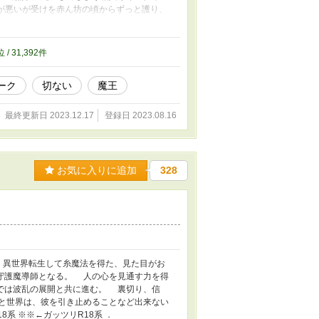
が悪いが受けを赤ん坊の頃からずっと護り、
て大暴走する最中、どうにか命を拾った受け
巡り会えるのか？ ．
位 / 31,392件
ーク
切ない
魔王
最終更新日 2023.12.17
登録日 2023.08.16
お気に入りに追加
328
 異世界転生して糸魔法を得た、見た目がお
守護魔導師となる。 人の心を見通す力を得
では波乱の展開と共に進む。 裏切り、信
と世界は、彼を引き止めることなど出来ない
系 ※※←ガッツリR18系 ．