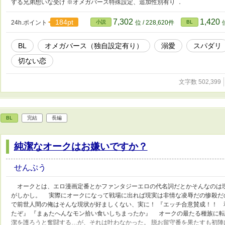
する兄弟想いな受け ※オメガバース特殊設定、追加性別有り ．
7,302
1,420
184pt
24h.ポイント
小説
位 / 228,620件
BL
BL
オメガバース（独自設定有り）
溺愛
スパダリ
切ない恋
文字数 502,399
BL
完結
長編
純潔なオークはお嫌いですか？
せんぷう
オークとは、エロ漫画定番とかファンタジーエロの代名詞だとかそんなのは
がしかし。 実際にオークになって戦場に出れば現実は非情な凌辱だの惨殺だ
で前世人間の俺はそんな現状が好ましくない、実に！ 『エッチ合意賛成！！ 
たぞ』 『まぁたへんなモン拾い食いしちまったか』 オークの最たる種族に
潔を護ろうと奮闘する…が、それは叶わなかった。 脱お留守番を果たすも初