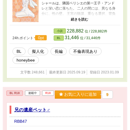
シャールは、隣国ペリシエの第一王子・アンド
レと深い恋に落ちた。 二人の間には、異なる身
分に、性の壁。 王宮の陰謀、重なる選択、背負
わされた責務。それでも、決して消えることの
なかった「初恋」の記憶――。 新しい出会いと
別れ、そして再会を繰り返し、最後に辿り着く
228,882
小説
位 / 228,882件
のは許されざる愛か。 ・ﾟ ✽.｡. 主より
31,446
0pt
24h.ポイント
位 / 31,446件
BL
✽.｡.:*・ﾟ 🐝⋆︎* ‼️誤字脱字などありましたら放っ
ておいてください。後で直す(と思う) ⚠️蜜蜂の生
態等について調査しておりますが、物語の内容
BL
擬人化
長編
不倫表現あり
に沿い 現実とは大きく異なる部分があります。
honeybee
ご了承くださいませ💦 ⚠️数ヶ月放置とかザラに
ある、不定期更新です。
文字数 248,661
最終更新日 2025.09.19
登録日 2023.01.09
BL R18
連載中
R18
お気に入りに追加
9
兄の遺産ペット♂
RBB47