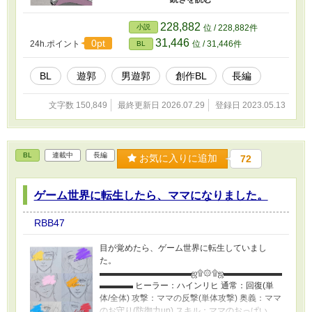
しい。 これは美しき遊男たちの物語であり、 彼
らに恋をした男たちの物語である。 ｡.ﾟ ✿｡. 次
228,882
小説
位 / 228,882件
回 第三十五話 :✿.ﾟ｡.ﾟ 「 京司院鸞鳳 」
31,446
0pt
24h.ポイント
位 / 31,446件
BL
⋱⋰ ⋱⋰ 【 注意 】⋱⋰ ⋱⋰ ⋱⋰ ⚠️R18に設定
しております。ご理解下さい！⚠️ 遊郭や陰間茶
屋の史実とは、大きく異なります。完全オリジ
BL
遊郭
男遊郭
創作BL
長編
ナル、ファンタジーつよつよなので、『歴史に
忠実なのが良い！』という方には向いていませ
文字数 150,849
最終更新日 2026.07.29
登録日 2023.05.13
ん。 👉性描写多めです。苦手な方は注意です。
👉誤字脱字等ありましたら、放っておいてくだ
さい。 👉とても不定期更新です。
BL
連載中
長編
お気に入りに追加
72
ゲーム世界に転生したら、ママになりました。
RBB47
目が覚めたら、ゲーム世界に転生していまし
た。
▬▬▬▬▬▬▬▬▬▬▬ஜ۩۞۩ஜ▬▬▬▬▬▬▬
▬▬▬▬ ヒーラー：ハインリヒ 通常：回復(単
体/全体) 攻撃：ママの反撃(単体攻撃) 奥義：ママ
のお守り(防御力up) スキル：ママのおっぱい