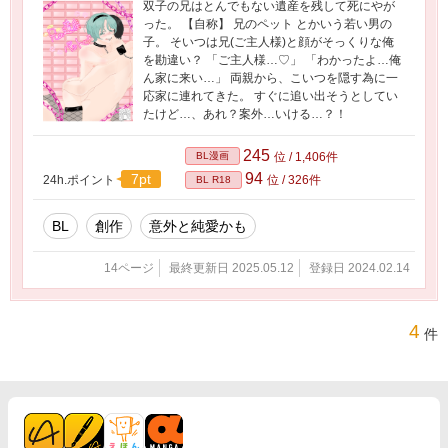
双子の兄はとんでもない遺産を残して死にやが
った。 【自称】 兄のペット とかいう若い男の
子。 そいつは兄(ご主人様)と顔がそっくりな俺
を勘違い？ 「ご主人様…♡」 「わかったよ…俺
ん家に来い…」 両親から、こいつを隠す為に一
応家に連れてきた。 すぐに追い出そうとしてい
たけど…、あれ？案外…いける…？！
245
BL漫画
位 / 1,406件
94
7pt
24h.ポイント
位 / 326件
BL R18
BL
創作
意外と純愛かも
14ページ
最終更新日 2025.05.12
登録日 2024.02.14
4
件