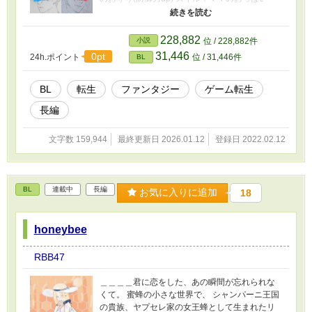
▬▬▬▬▬▬▬▬▬▬▬ஜ۩۞۩ஜ▬▬▬▬▬▬▬
▬▬▬▬ えっ…ママ……？！ 僕、男ですけ
ど？！ ハインリヒを仲間に入れてくれたのは、
228,882
小説
位 / 228,882件
イケメン勢揃いの平均Lv90の最強パーティー！
31,446
0pt
24h.ポイント
位 / 31,446件
BL
「ママが何がなんでも守ります！！！」 どうや
ら、このゲーム世界では〝前世〟が関係してい
るみたいで…？ 【*印→性描写あります、苦手な
BL
転生
ファンタジー
ゲーム転生
人は見ないでね！】 ♡┈┈主より
長編
┈┈♡┈┈┈♡┈┈┈┈♡ ⚠️数ヶ月放置もザラ
にある不定期更新です💦 出し物程度に見て頂け
れば幸いです(白目) 読んでくれたちみが幸せな
文字数 159,944
最終更新日 2026.01.12
登録日 2022.02.12
らOKです！ ❗️万が一、誤字脱字等がありました
ら、後々直すのでそっとしておいて下さい ネー
ミングセンスゴミクズです、助けて！！
BL
連載中
長編
お気に入りに追加
18
honeybee
RBB47
＿＿＿＿君に恋をした、あの瞬間が忘れられな
くて。 蜜蜂の小さな世界で、 シャンパーニ王国
の貴族、ヤプセレ家の女王蜂として生まれたリ