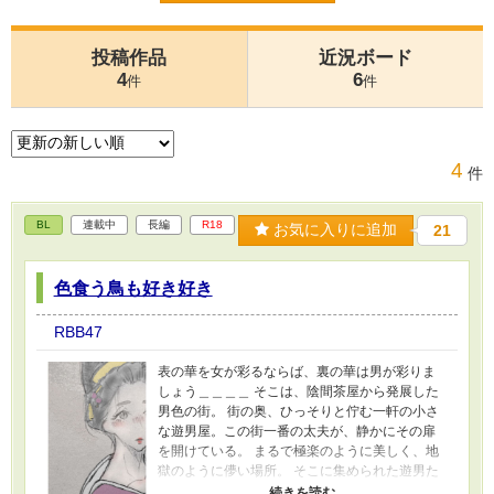
投稿作品
近況ボード
4
6
件
件
4
件
BL
連載中
長編
R18
お気に入りに追加
21
色食う鳥も好き好き
RBB47
表の華を女が彩るならば、裏の華は男が彩りま
しょう＿＿＿＿ そこは、陰間茶屋から発展した
男色の街。 街の奥、ひっそりと佇む一軒の小さ
な遊男屋。この街一番の太夫が、静かにその扉
を開けている。 まるで極楽のように美しく、地
獄のように儚い場所。 そこに集められた遊男た
ちは、誰よりも華やかで、誰よりも複雑で、美