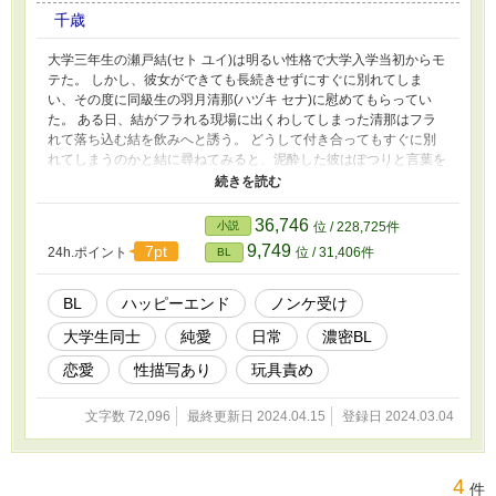
千歳
大学三年生の瀬戸結(セト ユイ)は明るい性格で大学入学当初からモ
テた。 しかし、彼女ができても長続きせずにすぐに別れてしま
い、その度に同級生の羽月清那(ハヅキ セナ)に慰めてもらってい
た。 ある日、結がフラれる現場に出くわしてしまった清那はフラ
れて落ち込む結を飲みへと誘う。 どうして付き合ってもすぐに別
れてしまうのかと結に尋ねてみると、泥酔した彼はぽつりと言葉を
零した。 「……勃起、できないから」 衝撃的なその告白と共に結
は恋愛体質だから誰かと付き合っていたいんだとも語った。 酔っ
払いながら泣き言を零す結を見ながら清那はある一つの案を結に提
36,746
小説
位 / 228,725件
示する。 「誰かと付き合っていたいならさ、俺と付き合ってみ
9,749
7pt
24h.ポイント
位 / 31,406件
BL
る？」
BL
ハッピーエンド
ノンケ受け
大学生同士
純愛
日常
濃密BL
恋愛
性描写あり
玩具責め
文字数 72,096
最終更新日 2024.04.15
登録日 2024.03.04
4
件