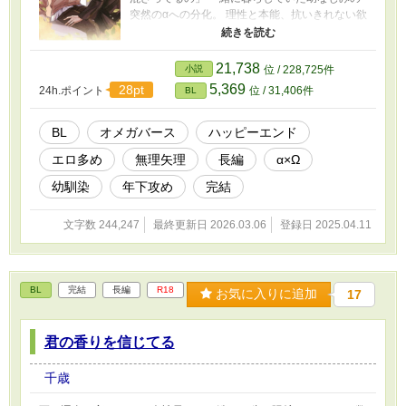
突然のαへの分化。 理性と本能、抗いきれない欲
望が二人の歯車を狂わせていく。 独占欲強めな
年下α × 強がり甘え下手な年上Ω 幼なじみの恋
が、身体ごと心を奪っていく。 --- 【番外編】 妊
21,738
小説
位 / 228,725件
娠確率0.1%――そう告げられた柚希と蓮。 命が
5,369
28pt
24h.ポイント
位 / 31,406件
BL
けで陽汰を産んだ奇跡の物語。 --- えっちで、切
なく、そして温かい。 オメガバースBL。 【登場
人物紹介】 ◆高瀬 晴斗（たかせ はると）／
BL
オメガバース
ハッピーエンド
α（元β）／攻め ◆東条 陽汰（とうじょう ひな
エロ多め
無理矢理
長編
α×Ω
た）／Ω／受け 【番外編・登場人物】 ◆東条 蓮
（とうじょう れん）陽汰の父／α ◆白川→東条
幼馴染
年下攻め
完結
柚希（しらかわ→とうじょう ゆずき）陽汰のパ
パ／Ω --- 【ご注意】 ※性描写を多く含みます。
文字数 244,247
最終更新日 2026.03.06
登録日 2025.04.11
※無理やり／羞恥プレイ／連続絶頂／中出しな
ど激しめの描写あり。苦手な方はご注意くださ
い。 ※第一部→全10章（完結）／第二部→全9
章(完結)／番外編→全11章(完結)
BL
完結
長編
R18
お気に入りに追加
17
君の香りを信じてる
千歳