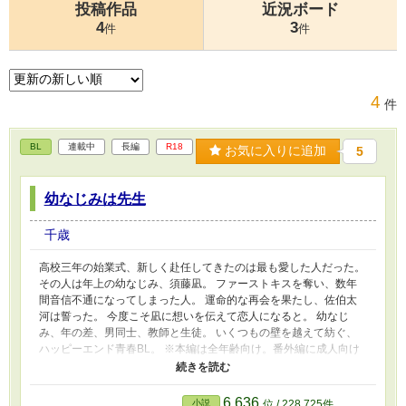
投稿作品
近況ボード
4
3
件
件
4
件
BL
連載中
長編
R18
お気に入りに追加
5
幼なじみは先生
千歳
高校三年の始業式、新しく赴任してきたのは最も愛した人だった。
その人は年上の幼なじみ、須藤凪。 ファーストキスを奪い、数年
間音信不通になってしまった人。 運命的な再会を果たし、佐伯太
河は誓った。 今度こそ凪に想いを伝えて恋人になると。 幼なじ
み、年の差、男同士、教師と生徒。 いくつもの壁を越えて紡ぐ、
ハッピーエンド青春BL。 ※本編は全年齢向け。番外編に成人向け
要素を含む予定です。 【登場人物】 須藤 凪(すどうなぎ) 22歳 国語
教師 佐伯 太河(さえきたいが) 18歳 高校3年生
6,636
小説
位 / 228,725件