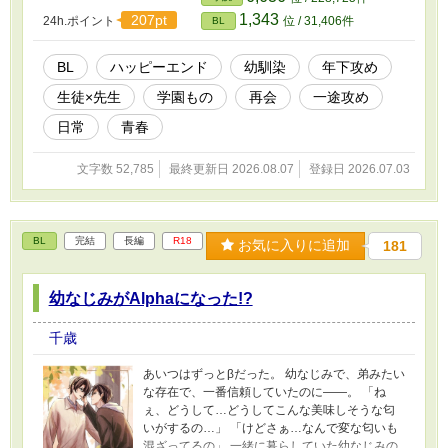
1,343
207pt
24h.ポイント
位 / 31,406件
BL
BL
ハッピーエンド
幼馴染
年下攻め
生徒×先生
学園もの
再会
一途攻め
日常
青春
文字数 52,785
最終更新日 2026.08.07
登録日 2026.07.03
BL
完結
長編
R18
お気に入りに追加
181
幼なじみがAlphaになった!?
千歳
あいつはずっとβだった。 幼なじみで、弟みたい
な存在で、一番信頼していたのに――。 「ね
ぇ、どうして…どうしてこんな美味しそうな匂
いがするの…」 「けどさぁ…なんで変な匂いも
混ざってるの」 一緒に暮らしていた幼なじみの