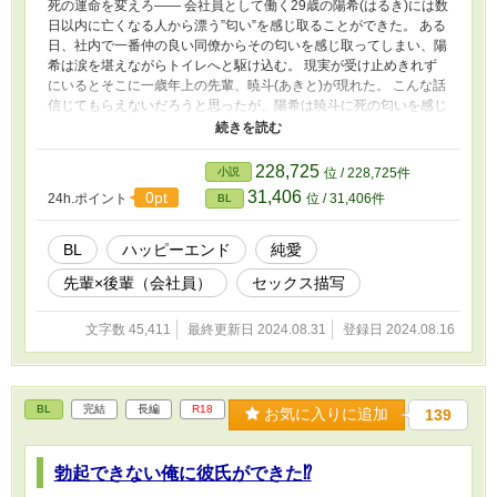
死の運命を変えろ―― 会社員として働く29歳の陽希(はるき)には数
日以内に亡くなる人から漂う”匂い”を感じ取ることができた。 ある
日、社内で一番仲の良い同僚からその匂いを感じ取ってしまい、陽
希は涙を堪えながらトイレへと駆け込む。 現実が受け止めきれず
にいるとそこに一歳年上の先輩、暁斗(あきと)が現れた。 こんな話
信じてもらえないだろうと思ったが、陽希は暁斗に死の匂いを感じ
取れることを告げる。 すると、暁斗は陽希の話を信じた上に運命
を変えると言ってきた。 今までその匂いを感じ取った人の死の運
命を変えることはできなかったが、暁斗の力強い言葉に陽希は彼の
228,725
小説
位 / 228,725件
ことを信じてみることにした――
31,406
0pt
24h.ポイント
位 / 31,406件
BL
BL
ハッピーエンド
純愛
先輩×後輩（会社員）
セックス描写
文字数 45,411
最終更新日 2024.08.31
登録日 2024.08.16
BL
完結
長編
R18
お気に入りに追加
139
勃起できない俺に彼氏ができた⁉