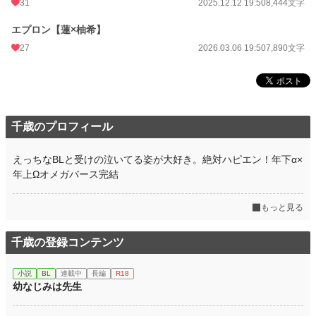
31
2025.12.12 19:50
8,444文字
エプロン【蓮×柚希】
27
2026.03.06 19:50
7,890文字
千歳のプロフィール
えっちなBLと受けの泣いてる姿が大好き。絶対ハピエン！年下α×
年上Ωオメガバース完結
もっと見る
千歳の登録コンテンツ
小説
BL
連載中
長編
R18
幼なじみは先生