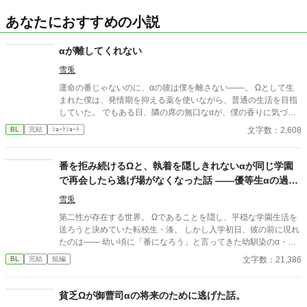
あなたにおすすめの小説
αが離してくれない
雪兎
運命の番じゃないのに、αの彼は僕を離さない――。 Ωとして生
まれた僕は、発情期を抑える薬を使いながら、普通の生活を目指
していた。 でもある日、隣の席の無口なαが、僕の香りに気づい
てしまって……。 これは、番じゃないふたりの、近すぎる距離で
文字数：2,608
BL
完結
ｼｮｰﾄｼｮｰﾄ
始まる、運命から少しはずれた恋の話。
番を拒み続けるΩと、執着を隠しきれないαが同じ学園
で再会したら逃げ場がなくなった話 ――優等生αの過保
護な束縛は恋か支配か
雪兎
第二性が存在する世界。 Ωであることを隠し、平穏な学園生活を
送ろうと決めていた転校生・湊。 しかし入学初日、彼の前に現れ
たのは―― 幼い頃に「番になろう」と言ってきた幼馴染のα・蓮
だった。 成績優秀、容姿端麗、生徒から絶大な信頼を集める完璧
文字数：21,386
BL
完結
短編
なα。 だが湊だけが知っている。 彼が異常なほど執着深いこと
を。 「大丈夫、全部管理してあげる」 「君が困らないようにして
るだけだよ」 座席、時間割、交友関係、体調管理。 いつの間にか
貧乏Ωが御曹司αの将来のために逃げた話。
整えられていく環境。 逃げ場のない距離。 番を拒みたいΩと、手