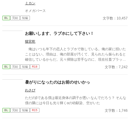
ミカン
放す気のないα。 これは保護か、それとも束縛か。 閉じた学園の
中で、二人の関係は静かに歪み始める――。
オメガバース
文字数：10,457
BL
完結
短編
お願いします、ラブホにして下さい！
猫宮乾
俺はいつも年下の恋人とラブホで致している。俺の家に招いた
ことはない。理由は、俺の部屋が汚くて、見られたら振られると
確信しているからだ。元々掃除は苦手なのに、現在社畜ブラック
で、なんの手も回らない……だからこの街に一軒ラブホがあるの
文字数：7,242
BL
完結
短編
R18
が救いだ！※スパダリ×社畜
暑がりになったのはお前のせいかっ
わさび
ただのβである僕は最近身体の調子が悪い なんでだろう？ そんな
僕の隣には今日も光り輝くαの幼馴染、空がいた
文字数：1,746
BL
完結
短編
R15