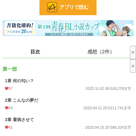
独占欲強めな年下α × 強がり甘え下手な年上Ω
アプリで読む
幼なじみの恋が、身体ごと心を奪っていく。
---
【番外編】
妊娠確率0.1%――そう告げられた柚希と蓮。
命がけで陽汰を産んだ奇跡の物語。
目次
感想（2件）
---
えっちで、切なく、そして温かい。
オメガバースBL。
第一部
【登場人物紹介】
1章 何の匂い？
◆高瀬 晴斗（たかせ はると）／α（元β）／攻め
57
2025.11.02 08:02
6,278文字
◆東条 陽汰（とうじょう ひなた）／Ω／受け
2章 こんなの夢だ
【番外編・登場人物】
◆東条 蓮（とうじょう れん）陽汰の父／α
43
2025.04.11 20:52
11,741文字
◆白川→東条 柚希（しらかわ→とうじょう ゆずき）陽汰のパパ／Ω
3章 看病させて
---
41
2025.04.15 20:58
6,324文字
【ご注意】
※性描写を多く含みます。