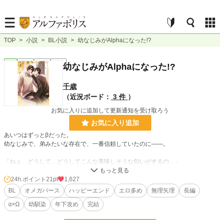
TOP
>
小説
>
BL小説
>
幼なじみがAlphaになった!?
BL
完結
長編
R18
幼なじみがAlphaになった!?
千歳
（近況ボード：
3 件
）
お気に入りに追加して更新通知を受け取ろう
お気に入り追加
あいつはずっとβだった。
幼なじみで、弟みたいな存在で、一番信頼していたのに――。
「ねぇ、どうして…どうしてこんな美味しそうな匂いがするの…」
「けどさぁ…なんで変な匂いも混ざってるの」
24h.ポイント
21pt
1,627
BL
オメガバース
ハッピーエンド
エロ多め
無理矢理
長編
一緒に暮らしていた幼なじみの突然のαへの分化。
α×Ω
幼馴染
年下攻め
完結
理性と本能、抗いきれない欲望が二人の歯車を狂わせていく。