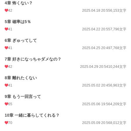
4章 怖くない？
※無理やり／羞恥プレイ／連続絶頂／中出しなど激しめの描写あり。苦手な方は
ご注意ください。
42
2025.04.18 20:55
6,153文字
※第一部→全10章（完結）／第二部→全9章(完結)／番外編→全11章(完結)
5章 確率は5％
小説
25,261 位 / 228,692 件
41
2025.04.22 20:55
7,796文字
BL
6,319 位 / 31,405 件
6章 ぎゅってして
お気に入り
181
41
2025.04.25 20:49
7,768文字
24h.ポイント
21 pt
7章 好きになっちゃダメなの？
42
2025.04.29 20:54
10,244文字
文字数
244,247
更新日時
2026.03.06 19:50
8章 離れたくない
41
2025.05.02 20:45
6,963文字
初回公開日時
2025.04.11 20:52
9章 もう一回言って
初回完結日時
2025.05.09 20:57
65
2025.05.06 19:56
4,209文字
週間ポイント
267 pt (21,209 位)
10章 一緒に暮らしてくれる？
月間ポイント
1,605 pt (18,193 位)
70
2025.05.09 20:56
8,012文字
年間ポイント
59,750 pt (9,148 位)