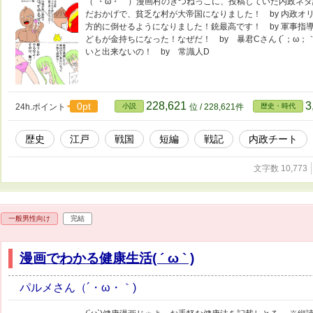
（´・ω・｀）漫画村のきつねっこに、投稿していた内政ネタ記
だおかげで、貧乏な村が大帝国になりました！ by 内政オリ主
方的に倒せるようになりました！銃最高です！ by 軍事指導者
どもが金持ちになった！なぜだ！ by 暴君Cさん (´；ω
いと出来ないの！ by 常識人D
228,621
3
0pt
24h.ポイント
小説
位 / 228,621件
歴史・時代
歴史
江戸
戦国
短編
戦記
内政チート
文字数 10,773
一般男性向け
完結
漫画でわかる健康生活( ´ ω ` )
パルメさん（´・ω・｀)