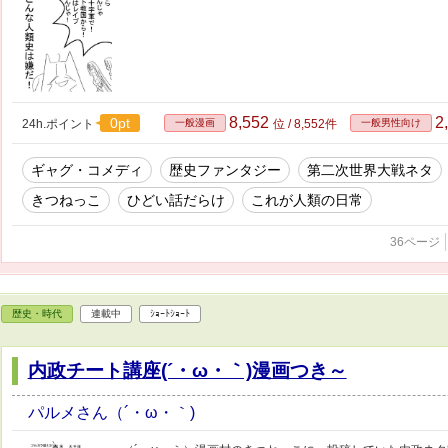
8,552
2
0pt
24h.ポイント
一般漫画
位 / 8,552件
一般男性向け
ギャグ・コメディ
歴史ファンタジー
第二次世界大戦ネタ
きつねっこ
ひどい話だらけ
これが人類の日常
36ページ
歴史・時代
連載中
ｼｮｰﾄｼｮｰﾄ
内政チート講座(´・ω・｀)漫画つき～
パルメさん（´・ω・｀)