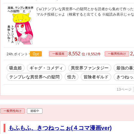
(´ω`)テンプレな異世界への疑問とかを読者から集めて作っ
マルチ投稿じゃよ（検索すると出てくる ※縦読み表示じゃ
8,552
2
0pt
24h.ポイント
一般漫画
位 / 8,552件
一般男性向け
吸血姫
ギャグ・コメディ
異世界ファンタジー
最強の暴
テンプレな異世界への疑問
怪力
冒険者ギルド
きつねっ
13ページ
一般男性向け
連載中
もふもふ、きつねっこぉ(４コマ漫画ver)