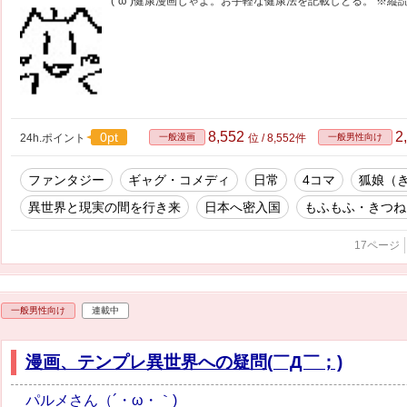
(´ω`)健康漫画じゃよ。お手軽な健康法を記載しとる。 ※
8,552
2
0pt
24h.ポイント
一般漫画
位 / 8,552件
一般男性向け
ファンタジー
ギャグ・コメディ
日常
4コマ
狐娘（
異世界と現実の間を行き来
日本へ密入国
もふもふ・きつね
17ページ
一般男性向け
連載中
漫画、テンプレ異世界への疑問(￣Д￣；)
パルメさん（´・ω・｀)