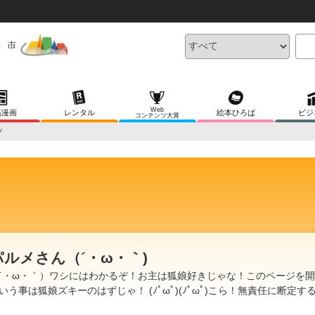
Web
稿漫画
レンタル
絵本ひろば
ビジ
コンテンツ大賞
ツ
パルメさん（´・ω・｀)
´・ω・｀）ワシにはわかるぞ！お主は狐娘好きじゃな！このページを
いう事は狐娘ズキーのはずじゃ！ (ﾉﾟωﾟ)(ﾉﾟωﾟ)こら！無責任に断定す