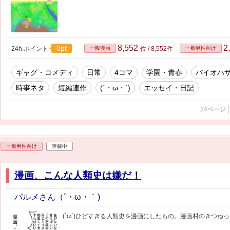
8,552
2
0pt
24h.ポイント
一般漫画
位 / 8,552件
一般男性向け
ギャグ・コメディ
日常
4コマ
学園・青春
バイオハ
時事ネタ
短編連作
(´・ω・`)
エッセイ・日記
24ページ
一般男性向け
連載中
漫画、こんな人類史は嫌だ！
パルメさん（´・ω・｀)
(´ω`)ひどすぎる人類史を漫画にしたもの。漫画村のきつね