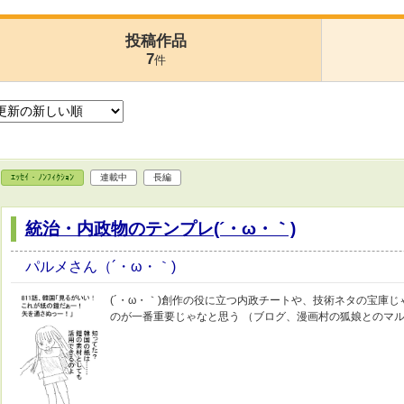
投稿作品
7
件
ｴｯｾｲ・ﾉﾝﾌｨｸｼｮﾝ
連載中
長編
統治・内政物のテンプレ(´・ω・｀)
パルメさん（´・ω・｀)
(´・ω・｀)創作の役に立つ内政チートや、技術ネタの宝庫じゃ
のが一番重要じゃなと思う （ブログ、漫画村の狐娘とのマ