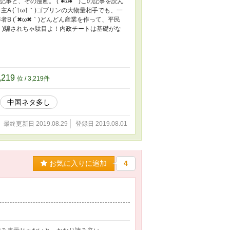
事と、その漫画。 (´●ω●｀)この記事を読ん
A (´†ω†｀)ゴブリンの大物量相手でも、一
B (´✖ω✖｀)どんどん産業を作って、平民
；｀)騙されちゃ駄目よ！内政チートは基礎がな
,219
位 / 3,219件
中国ネタ多し
最終更新日 2019.08.29
登録日 2019.08.01
お気に入りに追加
4