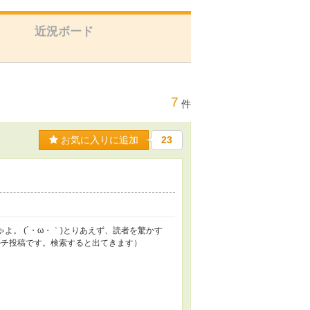
近況ボード
7
件
お気に入りに追加
23
よ。 (´・ω・｀)とりあえず、読者を驚かす
ルチ投稿です。検索すると出てきます）