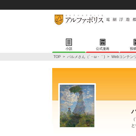
小説
公式漫画
投
TOP
>
パルメさん（´・ω・｀)
>
Webコンテン
（
と