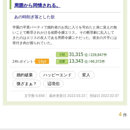
周囲から同情される。
あの時削ぎ落とした欲
学園の卒業パーティで婚約者のお気に入りを苛めたと身に覚えの無
いことで断罪されかける侯爵令嬢エリス。 その断罪劇に乱入して
きたのはエリスの友人である男爵令嬢ニナだった。彼女の片手には
骨付き肉が握られていた。
31,315
小説
位 / 228,847件
13,343
14pt
24h.ポイント
位 / 66,372件
恋愛
婚約破棄
ハッピーエンド
変人
微ざまぁ？
辺境伯
文字数 6,658
最終更新日 2022.03.23
登録日 2022.02.07
4
件