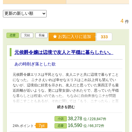
4
件
恋愛
完結
長編
お気に入りに追加
333
元侯爵令嬢は辺境で友人と平穏に暮らしたい。
あの時削ぎ落とした欲
元侯爵令嬢エリスは平民となり、友人ニナと共に辺境で暮らすこと
になった。 ニナさえいれば幸せなエリスはこれ以上何も望んでい
ないが、辺境伯に好意を示され、友人だと思っていた第四王子も最
近距離が近いような。更には聖女扱いされたりで、思っていた平穏
な暮らしとは程遠いのであった。 ちなみに自由奔放なニナが問題
を起こすこともあるが、それに関しては「もう、ニナったら」と言
って微笑んで許すのがエリスである。 「断罪されそうになった侯
爵令嬢、頭のおかしい友人のおかげで冤罪だと証明されるが二重の
意味で周囲から同情される。」の続編です。 のんびり不定期更
38,278
小説
位 / 228,847件
新。
16,590
7pt
24h.ポイント
位 / 66,372件
恋愛