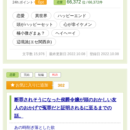
66,372
0pt
24h.ポイント
位 / 66,372件
恋愛
恋愛
異世界
ハッピーエンド
頭がハッピーセット
心が非イケメン
極小微ざまぁ？
ヘイヘーイ
辺境訛(エセ関西弁)
文字数 15,976
最終更新日 2022.10.08
登録日 2022.10.08
恋愛
完結
短編
R15
お気に入りに追加
302
断罪されそうになった侯爵令嬢が頭のおかしい友
人のおかげで冤罪だと証明されるに至るまでの
話。
あの時削ぎ落とした欲