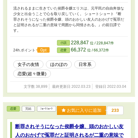
流されるままに生きていた侯爵令嬢エリスは、元平民の自由奔放な
少女と出会うことで心を取り戻していく。 ショートショート『断
罪されそうになった侯爵令嬢、頭のおかしい友人のおかげで冤罪だ
と証明されるが二重の意味で周囲から同情される。』の前日譚で
す。
228,847
小説
位 / 228,847件
66,372
0pt
24h.ポイント
位 / 66,372件
恋愛
女子の友情
ほのぼの
日常系
恋愛(超々微量)
文字数 38,899
最終更新日 2022.03.23
登録日 2022.03.04
恋愛
完結
ｼｮｰﾄｼｮｰﾄ
お気に入りに追加
233
断罪されそうになった侯爵令嬢、頭のおかしい友
人のおかげで冤罪だと証明されるが二重の意味で