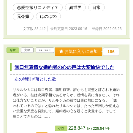
恋愛空振りコメディ？
異世界
日常
元令嬢
ほのぼの
文字数 83,442
最終更新日 2023.09.16
登録日 2022.03.23
恋愛
完結
ｼｮｰﾄｼｮｰﾄ
お気に入りに追加
186
無口無表情な婚約者の心の声は大変愉快でした
あの時削ぎ落とした欲
リルルシカには眉目秀麗、聡明叡智、誰からも完璧と評される婚約
者がいる。彼は次期宰相であるからか、感情を表に出さない。それ
は仕方ないことだが、リルルシカの前では更に無口になる。 「嫌
われているのでは」と恐れたリルルシカは、たった三回しか使えな
い貴重な天恵を発動して、婚約者の心を覗くと決意する。そして、
聴こえてきたのは……。
228,847
小説
位 / 228,847件