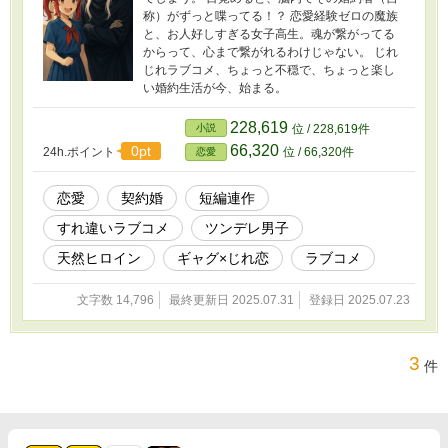
称）がずっと喋ってる！？ 恋愛経験ゼロの魔族
と、お人好しすぎる女子高生。魂が繋がってる
からって、心まで繋がれるわけじゃない。 じれ
じれラブコメ、ちょっと不穏で、ちょっと楽し
い婚約生活が今、始まる。
228,619
小説
位 / 228,619件
66,320
0pt
24h.ポイント
位 / 66,320件
恋愛
恋愛
契約婚
短編連作
すれ違いラブコメ
ツンデレ男子
天然ヒロイン
ギャグ×じれ恋
ラブコメ
文字数 14,796
最終更新日 2025.07.31
登録日 2025.07.23
3
件