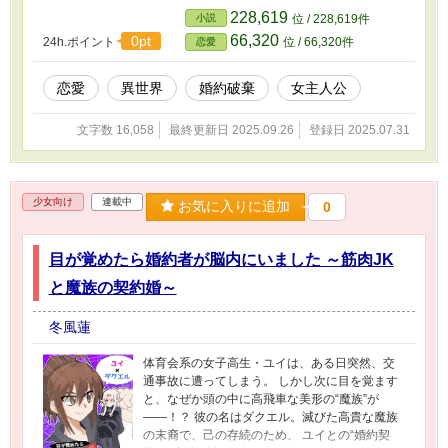
228,619
小説
位 / 228,619件
66,320
0pt
24h.ポイント
位 / 66,320件
恋愛
恋愛
異世界
婚約破棄
女主人公
文字数 16,058
最終更新日 2025.09.26
登録日 2025.07.31
少女向け
連載中
お気に入りに追加
0
目が覚めたら婚約者が脳内にいました ～筋肉JK
と魔族の契約婚～
冬風蓮
体育会系の女子高生・ユイは、ある日突然、交
通事故に遭ってしまう。 しかし次に目を覚ます
と、なぜか頭の中に高飛車な美形の“魔族”が
――！？ 彼の名はダクエル。滅びた高貴な魔族
の末裔で、己の存続のため、 ユイとの“婚約契