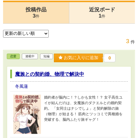
投稿作品
近況ボード
3
1
件
件
3
件
恋愛
連載中
短編
お気に入りに追加
0
魔族との契約婚、物理で解決中
冬風蓮
婚約者が脳内に！？しかも女性！？ 女子高生ユ
イが結んだのは、女魔族のダクエルとの婚約契
約。 「女同士はナシでしょ」と契約解除の旅
（物理）が始まる！ 筋肉とツッコミで異種婚を
突破する、脳内ふたり旅ギャグ！