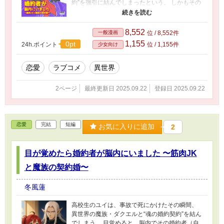
約”を強引に結んでしまったという。 しかもその
影響で、彼はユイの身体を通じて人間界で行動
するように……！？ 腕力ゼロで恋愛経験ゼロな
魔族と、筋肉だけで生きてきた脳筋JK。 婚約者
8,552
一般漫画
位 / 8,552件
（仮）としての“共生生活”がスタートするが、
1,155
0pt
24h.ポイント
位 / 1,155件
少女向け
同居（※ただし脳内）も契約も、想像以上に波
乱万丈！！ ギャグ満載！時々キュンあり！物理
と魔法のラブコメバトル開幕！
恋愛
ラブコメ
異世界
2ページ
最終更新日 2025.09.22
登録日 2025.09.22
恋愛
完結
短編
お気に入りに追加
2
目が覚めたら婚約者が脳内にいました 〜筋肉JK
と魔族の契約婚〜
冬風蓮
高校生のユイは、事故で死にかけたその瞬間、
異世界の魔族・ダクエルと“魂の婚約契約”を結ん
でしまう。 目覚めると、脳内でその婚約者（自