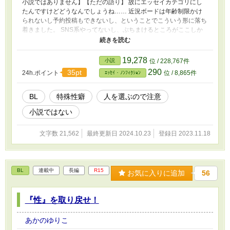
小説ではありません】【ただの語り】 故にエッセイカテゴリにし
たんですけどどうなんでしょうね…… 近況ボードは年齢制限かけ
られないし予約投稿もできないし、ということでこういう形に落ち
着きました。 SNS系やってないし、ぶちまけるところがここしか
なかったんじゃ…… ※クソヤバと銘打ってますが言うほどヤバく
ないかもしれません。ちょっとその辺の匙加減わからないので、と
りあえずクソヤバにしておきます 不定期更新、気が向いた時のみ
19,278
小説
位 / 228,767件
本編↓ https://www.alphapolis.co.jp/novel/555257242/645818167
290
35pt
24h.ポイント
位 / 8,865件
ｴｯｾｲ・ﾉﾝﾌｨｸｼｮﾝ
BL
特殊性癖
人を選ぶので注意
小説ではない
文字数 21,562
最終更新日 2024.10.23
登録日 2023.11.18
BL
連載中
長編
R15
お気に入りに追加
56
『性』を取り戻せ！
あかのゆりこ