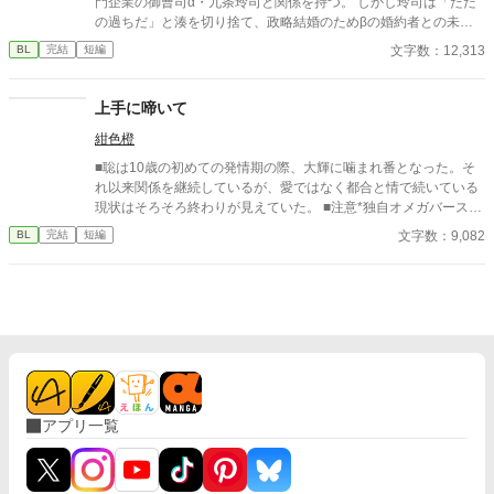
門企業の御曹司α・九条玲司と関係を持つ。 しかし玲司は「ただ
の過ちだ」と湊を切り捨て、政略結婚のためβの婚約者との未来
を選んだ。 深く傷ついた湊は、彼の前から姿を消す。 数か月後―
文字数：12,313
BL
完結
短編
―。 湊の身体は、これまで誰も知らなかった希少な『遅咲きΩ』
として覚醒する。 その瞬間、玲司は初めて湊こそが運命の番だっ
たと知る。 「戻ってきてくれ」 今さら必死に追いかけてくる玲
上手に啼いて
司。 だが湊の隣には、自分を支え続けてくれた医師のα・神崎伊
紺色橙
織がいた。 「あなたは俺を捨てたでしょう」 後悔に苦しむα、執
着する第二のα、そして希少Ωを巡る陰謀。 もう二度と傷つきた
■聡は10歳の初めての発情期の際、大輝に噛まれ番となった。そ
くないΩが最後に選ぶ相手とは――。 捨てた側の後悔と執着が加
れ以来関係を継続しているが、愛ではなく都合と情で続いている
速する、すれ違いオメガバースBL。
現状はそろそろ終わりが見えていた。 ■注意*独自オメガバース設
定。■『それは愛か本能か』と同じ世界設定です。関係は一切な
文字数：9,082
BL
完結
短編
し。
アプリ一覧