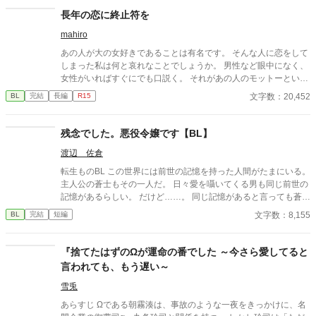
らなくても、それでいい。 これは、忘れたまま生きることを選ん
長年の恋に終止符を
だ少年の、小さな恋と優しい日常の物語。 他サイトにも掲載して
mahiro
おります。
あの人が大の女好きであることは有名です。 そんな人に恋をして
しまった私は何と哀れなことでしょうか。 男性など眼中になく、
女性がいればすぐにでも口説く。 それがあの人のモットーという
やつでしょう。 どれだけあの人を思っても、無駄だと分かってい
文字数：20,452
BL
完結
長編
R15
ながらなかなか終止符を打てない私についにチャンスがやってき
ました。 これで終らせることが出来る、そう思っていました。
残念でした。悪役令嬢です【BL】
渡辺 佐倉
転生ものBL この世界には前世の記憶を持った人間がたまにいる。
主人公の蒼士もその一人だ。 日々愛を囁いてくる男も同じ前世の
記憶があるらしい。 だけど……。 同じ記憶があると言っても蒼士
の前世は悪役令嬢だった。 エブリスタにも同じ内容で掲載中で
文字数：8,155
BL
完結
短編
す。
『捨てたはずのΩが運命の番でした ～今さら愛してると
言われても、もう遅い～
雪兎
あらすじ Ωである朝霧湊は、事故のような一夜をきっかけに、名