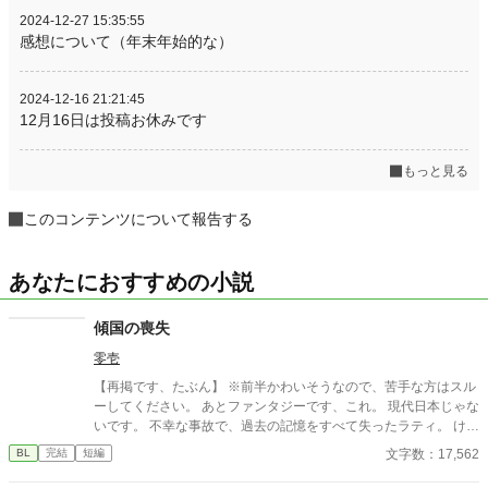
2024-12-27 15:35:55
感想について（年末年始的な）
2024-12-16 21:21:45
12月16日は投稿お休みです
もっと見る
このコンテンツについて報告する
あなたにおすすめの小説
傾国の喪失
零壱
【再掲です、たぶん】 ※前半かわいそうなので、苦手な方はスル
ーしてください。 あとファンタジーです、これ。 現代日本じゃな
いです。 不幸な事故で、過去の記憶をすべて失ったラティ。 けれ
ど今の彼は不幸ではない。 大好きな養父のネイヴァンと共に、穏
文字数：17,562
BL
完結
短編
やかな日々を過ごしている。 自分のルーツを探す旅に出ること
も、失われた記憶や傷を取り戻そうとすることもない。 何もわか