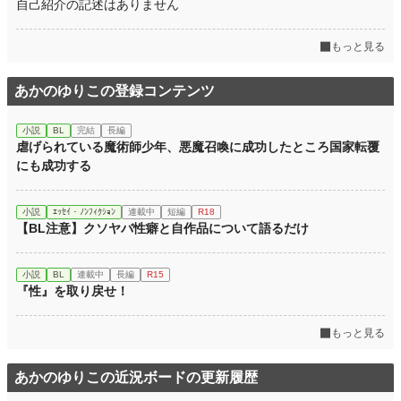
自己紹介の記述はありません
もっと見る
あかのゆりこの登録コンテンツ
小説
BL
完結
長編
虐げられている魔術師少年、悪魔召喚に成功したところ国家転覆
にも成功する
小説
ｴｯｾｲ・ﾉﾝﾌｨｸｼｮﾝ
連載中
短編
R18
【BL注意】クソヤバ性癖と自作品について語るだけ
小説
BL
連載中
長編
R15
『性』を取り戻せ！
もっと見る
あかのゆりこの近況ボードの更新履歴