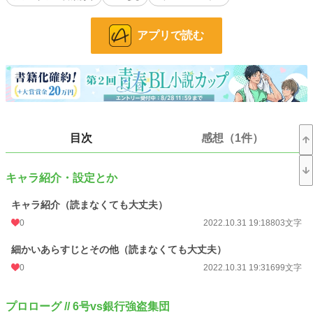
彼らは、非人道的な人体実験の末に生み出された「猟犬」である。
皇帝陛下の命に基づき、今日も帝国に仇為す「悪」を始末する。
アプリで読む
小説
228,796 位 / 228,796 件
BL
31,418 位 / 31,418 件
お気に入り
15
24h.ポイント
0 pt
目次
感想（1件）
文字数
66,511
更新日時
2022.11.30 23:03
キャラ紹介・設定とか
初回公開日時
2022.10.31 19:18
キャラ紹介（読まなくても大丈夫）
0
2022.10.31 19:18
803文字
週間ポイント
14 pt (70,247 位)
細かいあらすじとその他（読まなくても大丈夫）
月間ポイント
35 pt (89,285 位)
0
2022.10.31 19:31
699文字
年間ポイント
406 pt (108,283 位)
累計ポイント
8,177 pt (105,126 位)
プロローグ // 6号vs銀行強盗集団