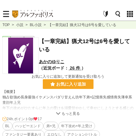
TOP
>
小説
>
BL小説
>
【一章完結】猟犬12号は6号を愛している
BL
連載中
長編
【一章完結】猟犬12号は6号を愛して
いる
あかのゆりこ
（近況ボード：
26 件
）
お気に入りに追加して更新通知を受け取ろう
お気に入り追加
【概要】
独占欲強め長身最強イケメンスパダリ甘えん坊年下弟×記憶喪失感情喪失薄幸系
童顔年上兄
年下の攻めがひたすらに年上の受けを溺愛甘やかして幸せにしようとする感じの
ほのぼの（？）ハッピーな感じのお話ですたぶん
【あらすじ】
24h.ポイント
0pt
17
世界の半分を手中に収めている超巨大国家・アレグリア帝国。
BL
ハッピーエンド
弟×兄
年下攻め×年上受け
その帝国を支える帝国軍からは独立した特殊治安維持部隊、通称「猟犬部隊」。
ファンタジー要素あり
エロなし
アクション/バトル
そこには、名前をもたない「超人」が所属している。