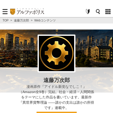
TOP
>
遠藤万次郎
>
Webコンテンツ
遠藤万次郎
漫画原作『アイドル新党なでしこ！』
（Amazon全9巻）完結。社会・経済・人間関係
をテーマにした作品を書いています。最新作
『異世界貨幣理論 ——誰かの支出は誰かの所得
です』連載中。