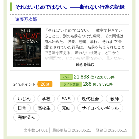
それはいじめではない。——断れない行為の記録
遠藤万次郎
「それは“いじめ”ではない。」 教室で起きてい
ることに、別の名前をつけた瞬間、 その関係は
崩れ始めた。 強要、恐喝、暴行。 それまで“普
通”とされていた行為は、 名前を与えられたこと
で意味を変える。 断れない状況は、どこから
が“問題”で、どこからが“罪”なのか。 見えなかっ
た構造を言葉にしたとき、 教室の空気は静かに
壊れていく。 これは、“いじめ”を分解し直す物
語。 ※本作は完結済みです。 現在は、新作『異
21,838
小説
位 / 228,635件
世界貨幣理論 ——誰かの支出は誰かの所得で
288
28pt
24h.ポイント
位 / 9,591件
ライト文芸
す』を連載中です。
いじめ
学校
SNS
現代社会
教師
日常
高校生
完結
サイコパス×ギャル
完結済み
文字数 14,601
最終更新日 2026.05.21
登録日 2026.05.15