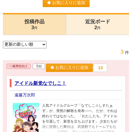
お気に入りに追加
投稿作品
近況ボード
3
2
件
件
3
件
一般男性向け
完結
お気に入りに追加
13
アイドル新党なでしこ！
遠藤万次郎
人気アイドルグループ「なでしこ☆しすたぁ
ず」が、突然の解散を発表――。 だが、それは
終わりではなかった。 「わたしたち、アイドル
を引退して、新党を立ち上げます」 少女たちが
次に目指した舞台は、武道館でもドームでもな
い。 ――永田町。 新たに結成された政治団体