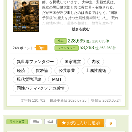
師」を掲載しています。 大学生・安藤悠真は、
親友の黒田健太郎と共に異世界へ召喚される。
だが王国が呼び出したのは勇者ではなく、“国家
予算級”の魔力を持つ土属性魔術師だった。 荒れ
た農地を耕し、道路を整備し、教育制度を作
り、紙幣を発行する。 剣と魔法の世界で始まる
のは、魔王討伐ではなく国家再建。 「誰かの支
出は、誰かの所得である」 貨幣、財政、インフ
228,635
小説
位 / 228,635件
ラ、教育、医療。 現代社会の知識を手掛かり
53,268
0pt
24h.ポイント
位 / 53,268件
ファンタジー
に、異世界国家を少しずつ変えていく長編ファ
ンタジー。
異世界ファンタジー
国家運営
内政
経済
貨幣論
公共事業
土属性魔術
現代貨幣理論
MMT
同性バディ×クソデカ感情
文字数 120,702
最終更新日 2026.07.25
登録日 2026.05.24
ライト文芸
完結
短編
お気に入りに追加
6