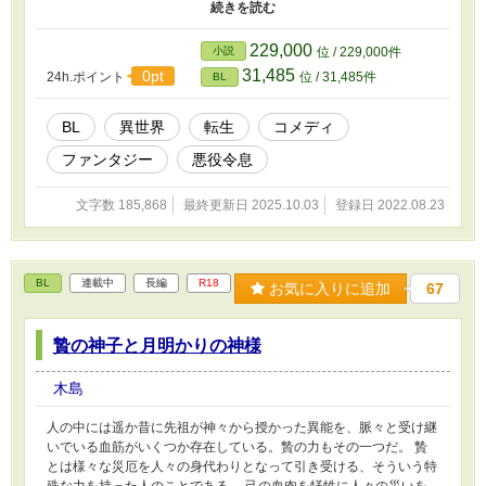
ントは思った。そんな運命は嫌だと。自分は愛する人と結ばれて、
幸せになるのだと。 決められた運命から逃れるため、全てを知っ
たヴィンセントは『ある人物』と結託することにした。 全ては大
229,000
小説
位 / 229,000件
好きなあの人とのハッピーエンドのため。 『彼ら』は運命に抗う
31,485
0pt
24h.ポイント
位 / 31,485件
BL
罠を張る。 *R指定回は番外編に。タイトルに表記します *コメディ
路線なのでなんだかんだみんなちょっとポンコツチョロ助です ム
ーンライトノベルスにも投稿中
BL
異世界
転生
コメディ
ファンタジー
悪役令息
文字数 185,868
最終更新日 2025.10.03
登録日 2022.08.23
BL
連載中
長編
R18
お気に入りに追加
67
贄の神子と月明かりの神様
木島
人の中には遥か昔に先祖が神々から授かった異能を、脈々と受け継
いでいる血筋がいくつか存在している。贄の力もその一つだ。 贄
とは様々な災厄を人々の身代わりとなって引き受ける、そういう特
殊な力を持った人のことである。 己の血肉を犠牲に人々の災いを