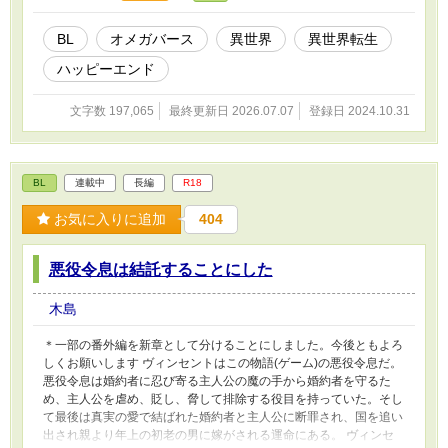
BL
オメガバース
異世界
異世界転生
ハッピーエンド
文字数 197,065
最終更新日 2026.07.07
登録日 2024.10.31
BL
連載中
長編
R18
お気に入りに追加
404
悪役令息は結託することにした
木島
＊一部の番外編を新章として分けることにしました。今後ともよろ
しくお願いします ヴィンセントはこの物語(ゲーム)の悪役令息だ。
悪役令息は婚約者に忍び寄る主人公の魔の手から婚約者を守るた
め、主人公を虐め、貶し、脅して排除する役目を持っていた。そし
て最後は真実の愛で結ばれた婚約者と主人公に断罪され、国を追い
出され親より年上の初老の男に嫁がされる運命にある。 ヴィンセ