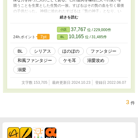
贖うことを生業とした生贄の一族。すばるはその贄の血を引く最後
の子供だった。 神様に拾われたすばるは「贄の神子」となり、い
つか来る災厄を恐れる人間の希望のひとつとなった。 そしてその
傍らには寄り添うように立つ銀鼠の毛並みを持つ狐の神様が一人。
誰かのために己の身を削る役目を負った少年と、少年を守るために
37,767
小説
位 / 229,000件
遣わされた月光の神。 二人が紡ぐ喪失と幸福の物語。 ・雰囲気和
10,165
7pt
24h.ポイント
位 / 31,485件
BL
風ファンタジー ・R指定回は＊表記あり ・常に距離が近いがRまで
は遠いです 2024.9.2より全体的に修正を加えて上げ直していま
す。
BL
シリアス
ほのぼの
ファンタジー
和風ファンタジー
ケモ耳
溺愛攻め
溺愛
文字数 153,705
最終更新日 2024.10.23
登録日 2022.06.07
3
件