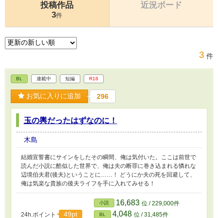
投稿作品
近況ボード
3
件
3
件
BL
連載中
短編
R18
お気に入りに追加
296
玉の輿だったはずなのに！
木島
結婚宣誓書にサインをしたその瞬間、俺は気付いた。ここは前世で
読んだ小説に酷似した世界で、俺は夫の断罪に巻き込まれる憐れな
辺境伯夫君(後夫)ということに……！ どうにか夫の死を回避して、
俺は気楽な貴族の後夫ライフを手に入れてみせる！
16,683
小説
位 / 229,000件
4,048
49pt
24h.ポイント
位 / 31,485件
BL